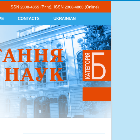
ISSN 2308-4855 (Print), ISSN 2308-4863 (Online)
VE
CONTACTS
UKRAINIAN