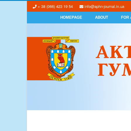
+ 38 (066) 423 19 54
info@aphn-journal.in.ua
HOMEPAGE
ABOUT
FOR