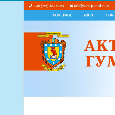
+ 38 (066) 423 19 54
info@aphn-journal.in.ua
HOMEPAGE
ABOUT
FOR