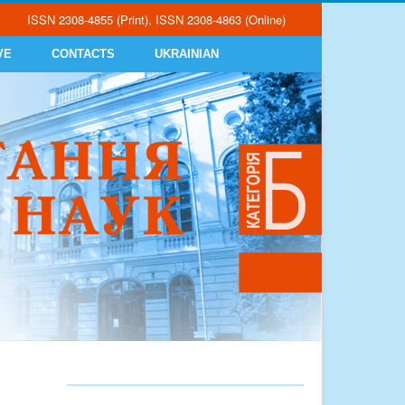
ISSN 2308-4855 (Print), ISSN 2308-4863 (Online)
VE
CONTACTS
UKRAINIAN