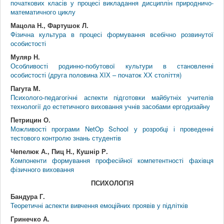
початкових класів у процесі викладання дисциплін природничо-
математичного циклу
Мацола Н., Фартушок Л.
Фізична культура в процесі формування всебічно розвинутої
особистості
Муляр Н.
Особливості родинно-побутової культури в становленні
особистості (друга половина ХІХ – початок ХХ століття)
Пагута М.
Психолого-педагогічні аспекти підготовки майбутніх учителів
технології до естетичного виховання учнів засобами ергодизайну
Петрицин О.
Можливості програми NetOp School у розробці і проведенні
тестового контролю знань студентів
Чепелюк А., Пиц Н., Кушнір Р.
Компоненти формування професійної компетентності фахівця
фізичного виховання
ПСИХОЛОГІЯ
Бандура Г.
Теоретичні аспекти вивчення емоційних проявів у підлітків
Гринечко А.