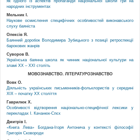
як одного із аспектів пропаганди національної школи гри на
народних інструментах
Мельник І.
Наукове осмислення специфічних особливостей виконавського
слуху баяніста
Олексів Я.
Баянний доробок Володимира Зубицького з позиції ретроспекції
барокових жанрів
Суворов В.
Українська баянна школа як чинник національної культури на
зламі ХХ – ХХІ століть
МОВОЗНАВСТВО. ЛІТЕРАТУРОЗНАВСТВО
Вовк О.
Діяльність українських письменників-фольклористів у середині
ХІХ – початку ХХ століття
Гаврилюк Х.
Особливості відтворення національно-специфічної лексики у
перекладах І. Качанюк-Спєх
Дмитрів І.
«Книга Лева» Богдана-Ігоря Антонича у контексті філософії
Григорія Сковороди