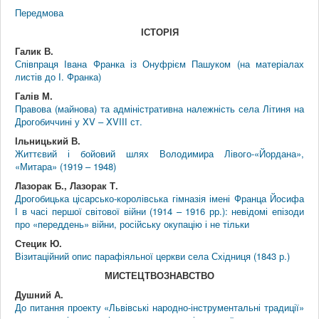
Передмова
ІСТОРІЯ
Галик В.
Співпраця Івана Франка із Онуфрієм Пашуком (на матеріалах
листів до І. Франка)
Галів М.
Правова (майнова) та адміністративна належність села Літиня на
Дрогобиччині у XV – XVIІІ ст.
Ільницький В.
Життєвий і бойовий шлях Володимира Лівого-«Йордана»,
«Митара» (1919 – 1948)
Лазорак Б., Лазорак Т.
Дрогобицька цісарсько-королівська гімназія імені Франца Йосифа
І в часі першої світової війни (1914 – 1916 рр.): невідомі епізоди
про «переддень» війни, російську окупацію і не тільки
Стецик Ю.
Візитаційний опис парафіяльної церкви села Східниця (1843 р.)
МИСТЕЦТВОЗНАВСТВО
Душний А.
До питання проекту «Львівські народно-інструментальні традиції»