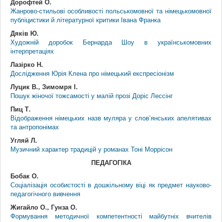
Дорофтей О.
Жанрово-стильові особливості польськомовної та німецькомовної
публіцистики й літературної критики Івана Франка
Дяків Ю.
Художній доробок Бернарда Шоу в українськомовних
інтерпретаціях
Лазірко Н.
Дослідження Юрія Клена про німецький експресіонізм
Луцик В., Зимомря І.
Пошук жіночої тожсамості у малій прозі Доріс Лессінг
Пиц Т.
Відображення німецьких назв муляра у слов’янських апелятивах
та антропонімах
Угляй Л.
Музичний характер традицій у романах Тоні Моррісон
ПЕДАГОГІКА
Бобак О.
Соціалізація особистості в дошкільному віці як предмет науково-
педагогічного вивчення
Жигайло О., Гунза О.
Формування методичної компетентності майбутніх вчителів