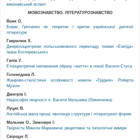
виконавський аспект
МОВОЗНАВСТВО. ЛІТЕРАТУРОЗНАВСТВО
Вовк О.
Борис Грінченко як теоретик і критик української дитячої
літератури
Гаврилюк Х.
Джерелоцентризм польськомовного перекладу поеми «Енеїда»
Івана Котляревського
Галів У.
Етноцентричне наповнення образу «життя» в поезії Василя Стуса
Голомідова Л.
Жанрово-стилістичні особливості новели «Гріджія» Роберта
Музіля
Дмитрів І.
Націософія творчості о. Василя Мельника (Лімниченка)
Луцик В.
Англійська мала проза: еволюція структури і літературної форми
Мельник О., Зимомря І.
Творчість Миколи Маркевича: рецептивні та типологічні виміри
Свірщук Л.