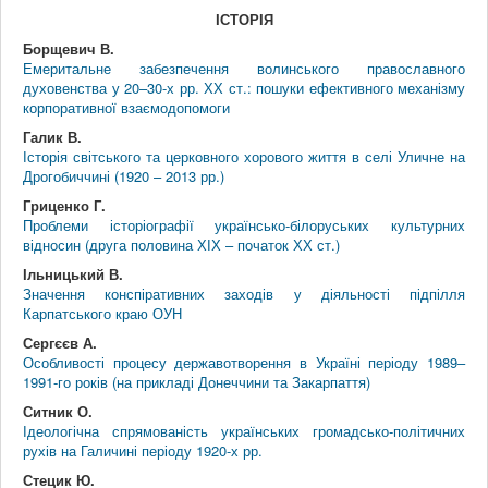
ІСТОРІЯ
Борщевич В.
Емеритальне забезпечення волинського православного
духовенства у 20–30-х рр. ХХ ст.: пошуки ефективного механізму
корпоративної взаємодопомоги
Галик В.
Історія світського та церковного хорового життя в селі Уличне на
Дрогобиччині (1920 – 2013 рр.)
Гриценко Г.
Проблеми історіографії українсько-білоруських культурних
відносин (друга половина ХІХ – початок ХХ ст.)
Ільницький В.
Значення конспіративних заходів у діяльності підпілля
Карпатського краю ОУН
Сергєєв А.
Особливості процесу державотворення в Україні періоду 1989–
1991-го років (на прикладі Донеччини та Закарпаття)
Ситник О.
Ідеологічна спрямованість українських громадсько-політичних
рухів на Галичині періоду 1920-х рр.
Стецик Ю.