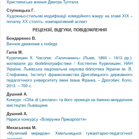
Християнське вчення Дмитра Туптала
Ступницька Г.
Художньо-стильові модифікації комедійного жанру на зламі ХІХ –
початку ХХ століть: компаративний аспект
РЕЦЕНЗІЇ, ВІДГУКИ, ПОВІДОМЛЕННЯ
Бондаренко В.
Вечное движение к победе
Галів М.
Курилишин К. Часопис «Галичанинъ» (Львів, 1893 – 1913 рр.):
матеріали до біобібліографістики / Костянтин Курилишин; НАН
України, Львівська національна наукова бібліотека України ім. В.
Стефаника, Інститут франкознавства Дрогобицького державного
педагогічного університету імені Івана Франка. – Дрогобич: Коло,
2013. – 700 с.
Душний А.
Конкурс «Citta di Lanciano» та його проекція на баянно-акордеонне
мистецтво Львівщини
Душний А.
Нариси конкурсу «Візерунки Прикарпаття»
Михаськова М.
«Музичний меридіан» Хмельницької гуманітарно-педагогічної
академії