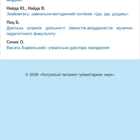
Найда Ю., Найда В.
Знайомтесь: навчально-методичний посібник «Іди, іди, дощику»
Пиц Б.
Декілька штрихів діяльності баяністів-акордеоністів музично-
педагогічного факультету
Сеник О.
Василь Барвінський і українська діаспора закордоння
© 2026 «Актуальні питання гуманітарних наук»