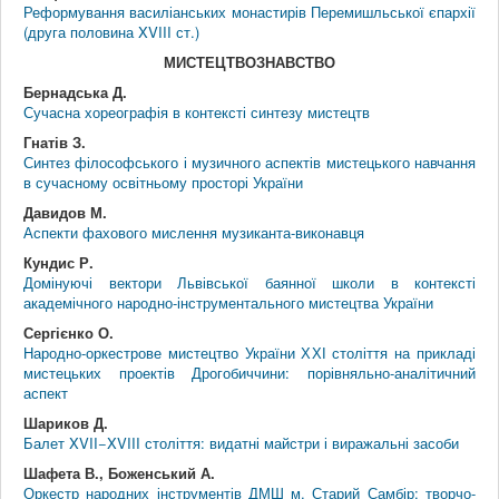
Реформування василіанських монастирів Перемишльської єпархії
(друга половина XVIII ст.)
МИСТЕЦТВОЗНАВСТВО
Бернадська Д.
Сучасна хореографія в контексті синтезу мистецтв
Гнатів З.
Синтез філософського і музичного аспектів мистецького навчання
в сучасному освітньому просторі України
Давидов М.
Аспекти фахового мислення музиканта-виконавця
Кундис Р.
Домінуючі вектори Львівської баянної школи в контексті
академічного народно-інструментального мистецтва України
Сергієнко О.
Народно-оркестрове мистецтво України ХХІ століття на прикладі
мистецьких проектів Дрогобиччини: порівняльно-аналітичний
аспект
Шариков Д.
Балет XVII−XVIII століття: видатні майстри і виражальні засоби
Шафета В., Боженський А.
Оркестр народних інструментів ДМШ м. Старий Самбір: творчо-