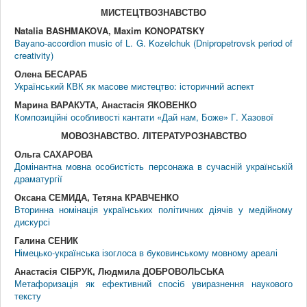
МИСТЕЦТВОЗНАВСТВО
Natalia BASHMAKOVA, Maxim KONOPATSKY
Bayano-accordion music of L. G. Kozelchuk (Dnipropetrovsk period of
creativity)
Олена БЕСАРАБ
Український КВК як масове мистецтво: історичний аспект
Марина ВАРАКУТА, Анастасія ЯКОВЕНКО
Композиційні особливості кантати «Дай нам, Боже» Г. Хазової
МОВОЗНАВСТВО. ЛIТЕРАТУРОЗНАВСТВО
Ольга САХАРОВА
Домінантна мовна особистість персонажа в сучасній українській
драматургії
Оксана СЕМИДА, Тетяна КРАВЧЕНКО
Вторинна номінація українських політичних діячів у медійному
дискурсі
Галина СЕНИК
Німецько-українська ізоглоса в буковинському мовному ареалі
Анастасія СІБРУК, Людмила ДОБРОВОЛЬСЬКА
Метафоризація як ефективний спосіб увиразнення наукового
тексту