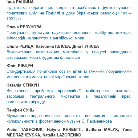
Інна РАШИНА
Підготовка педагогічних кадрів та особливості функціонування
початкових шкіл на Поділлі в добу Української революції 1917–
1921 рр.
Олена РЕЗУНОВА
Формування культури наукового мовлення майбутніх докторів
філософії на заняттях з англійської мови
Ольга РЕЙДА, Катерина ІВЛЄВА, Діна ГУЛІЄВА
Використання автентичних матеріалів у процесі викладання
англійської мови студентам-філологам
Юлія РІБЦУН
Стандартизація початкової освіти дітей із тяжкими порушеннями
мовлення в умовах нової української школи
Наталія СТИХУН
Висвітлення проблеми професійної майстерності вчителів
засобами театрального мистецтва в педагогічній пресі
радянського періоду
Пенфей СУНЬ
Музыкально-педагогические аспекты восприятия символики
колокольности в фортепианной музыке С. Рахманинова
Victor TASHCHUK, Halyna KHREBTII, Svitlana MALYK, Yana
MEDRAZHEVSKA, Natalia LAZORENKO