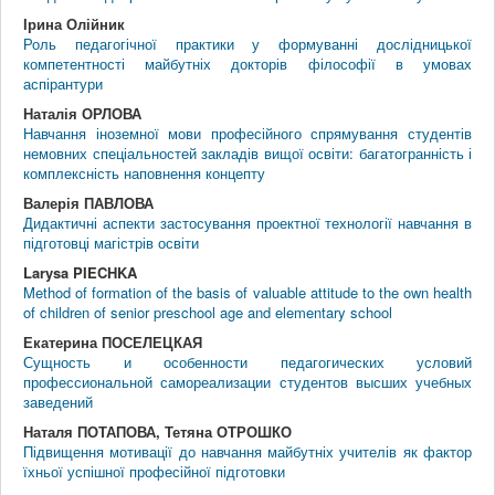
Ірина Олійник
Роль педагогічної практики у формуванні дослідницької
компетентності майбутніх докторів філософії в умовах
аспірантури
Наталія ОРЛОВА
Навчання іноземної мови професійного спрямування студентів
немовних спеціальностей закладів вищої освіти: багатогранність і
комплексність наповнення концепту
Валерія ПАВЛОВА
Дидактичні аспекти застосування проектної технології навчання в
підготовці магістрів освіти
Larysa PIECHKA
Method of formation of the basis of valuable attitude to the own health
of children of senior preschool age and elementary school
Екатерина ПОСЕЛЕЦКАЯ
Сущность и особенности педагогических условий
профессиональной самореализации студентов высших учебных
заведений
Наталя ПОТАПОВА, Тетяна ОТРОШКО
Підвищення мотивації до навчання майбутніх учителів як фактор
їхньої успішної професійної підготовки