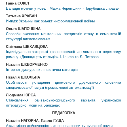
Ганна СОКІЛ
Баладні мотиви у новелі Марка Черемшини «Парубоцька справа»
Татьяна ХРАБАН
Имидж Украины как объект информационной войны
Ольга ШАПОЧКІНА
Способи вживання ментальних предикатів стану в семантичній
структурі висловлювання
Cвітлана ШЕХАВЦОВА
Індивідуально-авторські трансформації англомовного перекладу
роману «Дванадцять стільців» І. Ільфа та Є. Петрова
Наталія ШКВОРЧЕНКО
Інтернет-дискурс як лінвістична категорія
Наталія ШКОЛЬНА
Особливості укладання двомовного друкованого словника
спеціалізованої галузі (промислової автоматизації)
Людмила ЮРСА
Становлення бачвансько-сримського варіанта української
літературної мови на Балканах
ПЕДАГОГIКА
Наталія НАГОРНА, Павло ГУЩА
Академічна доброчесність як основа розвитку сучасної науки