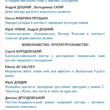
Естрадне мистецтво співу у виклику сьогодення
Андрій ДУШНИЙ , Володимир САЛІЙ
Деякі методи дитячого вокального розвитку
Ольга ФАБРИКА-ПРОЦЬКА
Народні колядки в контексті обрядової культури лемків
Юрій ЧУМАК, Андрій ДУШНИЙ
Соната-експромт «Буковинська» Віктора Власова в контексті
сонатної форми баянної музики
МОВОЗНАВСТВО. ЛIТЕРАТУРОЗНАВСТВО
Сергій БОРЩЕВСЬКИЙ
Басксько-кавказький вектор у дослідженні германських назв
рослин невідомого походження
Elbrus Ali VALIYEV
Morphemes which create verb and adjective in Muhammad Fuzuli’s
poetry
Юрій ДЗЯДИК
Функційна здатність однорідних дієслівних присудків у романі C.
Таунсенд «Жінка, яка лягла в ліжко на один рік»
Дмитро ДРОЗДОВСЬКИЙ
Постпостмодерністський роман: жанровий паттерн і мотивно-
тематичні комплекси