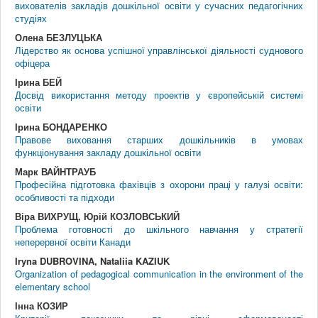
вихователів закладів дошкільної освіти у сучасних педагогічних
студіях
Олена БЕЗЛУЦЬКА
Лідерство як основа успішної управлінської діяльності суднового
офіцера
Ірина БЕЙ
Досвід використання методу проектів у європейській системі
освіти
Ірина БОНДАРЕНКО
Правове виховання старших дошкільників в умовах
функціонування закладу дошкільної освіти
Марк ВАЙНТРАУБ
Професійна підготовка фахівців з охорони праці у галузі освіти:
особливості та підходи
Віра ВИХРУЩ, Юрій КОЗЛОВСЬКИЙ
Проблема готовності до шкільного навчання у стратегії
неперервної освіти Канади
Iryna DUBROVINA, Nataliia KAZIUK
Organization of pedagogical communication in the environment of the
elementary school
Інна КОЗИР