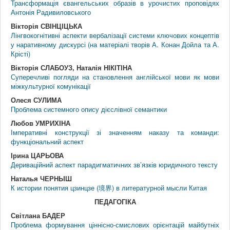
Трансформація євангельських образів в урочистих проповідях
Антонія Радивиловського
Вікторія СВІНЦІЦЬКА
Лінгвокогнітивні аспекти вербалізації системи ключових концептів
у наративному дискурсі (на матеріалі творів А. Конан Дойла та А.
Крісті)
Вікторія СЛАБОУЗ, Наталія НІКІТІНА
Суперечливі погляди на становлення англійської мови як мови
міжкультурної комунікації
Олеся СУЛИМА
Проблема системного опису дієслівної семантики
Любов УМРИХІНА
Імперативні конструкції зі значенням наказу та команди:
функціональний аспект
Ірина ЦАРЬОВА
Дериваційний аспект парадигматичних зв’язків юридичного тексту
Наталья ЧЕРНЫШ
К истории понятия цзинцзе (境界) в литературной мысли Китая
ПЕДАГОГ
I
КА
Світлана БАДЕР
Проблема формування ціннісно-смислових орієнтацій майбутніх