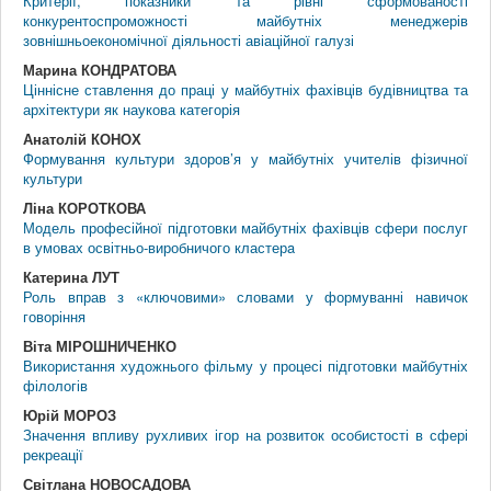
Критерії, показники та рівні сформованості
конкурентоспроможності майбутніх менеджерів
зовнішньоекономічної діяльності авіаційної галузі
Марина КОНДРАТОВА
Ціннісне ставлення до праці у майбутніх фахівців будівництва та
архітектури як наукова категорія
Анатолій КОНОХ
Формування культури здоров’я у майбутніх учителів фізичної
культури
Ліна КОРОТКОВА
Модель професійної підготовки майбутніх фахівців сфери послуг
в умовах освітньо-виробничого кластерa
Катерина ЛУТ
Роль вправ з «ключовими» словами у формуванні навичок
говоріння
Віта МІРОШНИЧЕНКО
Використання художнього фільму у процесі підготовки майбутніх
філологів
Юрій МОРОЗ
Значення впливу рухливих ігор на розвиток особистості в сфері
рекреації
Світлана НОВОСАДОВА