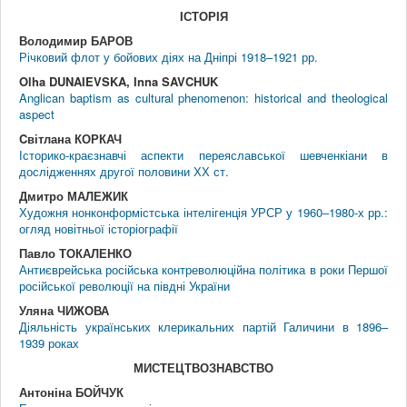
IСТОРIЯ
Володимир БАРОВ
Річковий флот у бойових діях на Дніпрі 1918–1921 рр.
Olha DUNAIEVSKA, Inna SAVCHUK
Anglican baptism as cultural phenomenon: historical and theological
aspect
Cвітлана КОРКАЧ
Історико-краєзнавчі аспекти переяславської шевченкіани в
дослідженнях другої половини ХХ ст.
Дмитро МАЛЕЖИК
Художня нонконформістська інтелігенція УРСР у 1960‒1980-х рр.:
огляд новітньої історіографії
Павло ТОКАЛЕНКО
Антиєврейська російська контреволюційна політика в роки Першої
російської революції на півдні України
Уляна ЧИЖОВА
Діяльність українських клерикальних партій Галичини в 1896–
1939 роках
МИСТЕЦТВОЗНАВСТВО
Антоніна БОЙЧУК