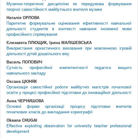
Музично-теоретичні дисципліни як передумова формування
творчої самостійності майбутнього вчителя музики
Наталія ОРЛОВА
Паритетне формувальне оцінювання ефективності навчальної
діяльності студентів в контексті навчання іноземної мови
професійного спрямування
Єлизавета ПЛЮЩИК, Ірина МАЛІШЕВСЬКА
Використання орхестичного виховання при мовленнєво ігровій
діяльності дітей дошкільного віку
Василь ПОПОВИЧ
Сутність професійної компетентності педагога вищого
навчального закладу
Оксана ЦЮНЯК
Організація самостійної роботи майбутніх магістрів початкової
освіти у процесі професійної підготовки до інноваційної діяльності
Анна ЧЕРНИШОВА
Основні форми організації процесу підготовки вчителів
початкових класів до викладання хореографії
Oksana CHUGAI
Effective exploiting observation for university teacher professional
development