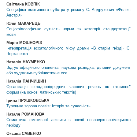
Світлана КОВПІК
Специфіка емотивного субстрату роману С. Андрухович «Фелікс
Австрія»
Юлія МАКАРЕЦЬ
Соціофілософська сутність норми як категорії стандартизації
мови
Марія МОШНОРІЗ
Інтерпретація есхатологічного міфу драми «В старім гнізді» С.
Черкасенка
Наталія НАУМЕНКО
Відгук офіційного опонента: наукова розвідка, діловий документ
або художньо-публіцистичне есе
Наталія ПАНЧИШИН
Організація складнопідрядних часових речень як таксисної
форми (на основі латинських текстів)
Ірина ПРУШКОВСЬКА
Турецька зорова поезія: історія та сучасність
Наталя РОМАНОВА
Семантика емотивної лексики в поезії нововерхньонімецького
періоду
Оксана САВЕНКО