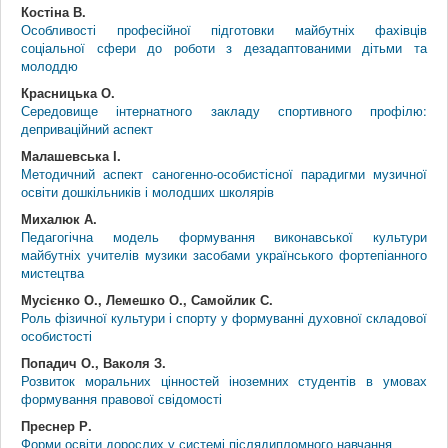
Костіна В.
Особливості професійної підготовки майбутніх фахівців
соціальної сфери до роботи з дезадаптованими дітьми та
молоддю
Красницька О.
Середовище інтернатного закладу спортивного профілю:
деприваційний аспект
Малашевська І.
Методичний аспект саногенно-особистісної парадигми музичної
освіти дошкільників і молодших школярів
Михалюк А.
Педагогічна модель формування виконавської культури
майбутніх учителів музики засобами українського фортепіанного
мистецтва
Мусієнко О., Лемешко О., Самойлик С.
Роль фізичної культури і спорту у формуванні духовної складової
особистості
Попадич О., Ваколя З.
Розвиток моральних цінностей іноземних студентів в умовах
формування правової свідомості
Преснер Р.
Форми освіти дорослих у системі післядипломного навчання