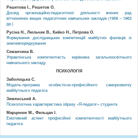
Решетова І., Решетов О.
Досвід організаційно-педагогічної діяльності вчених рад
вітчизняних вищих педагогічних навчальних закладів (1958 – 1963
рр.)
Русіна Н., Люльчик В., Кийко Н., Петрова О.
Формування дослідницьких компетенцій майбутніх фахівців із
землевпорядкування
Семанчина В.
Управлінська компетентність керівника загальноосвітнього
навчального закладу
ПСИХОЛОГІЯ
Заболоцька С.
Модель-програма особистісно-професійного саморозвитку
майбутнього педагога
Зимянський А.
Психологічна характеристика образу «Я-педагог» студента
Марценюк М., Фельцан І.
Емотивний аспект професійної компетентності майбутнього
педагога