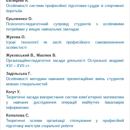
Евтифіев А.
Особливості системи професійної підготовки суддів зі спортивної
боротьби
Єрьоменко О.
Психолого-педагогічний супровід студентів з особливими
потребами у вищих навчальних закладах
Жукова О.
Ігрові технології як засіб професійного самовизначення
особистості
Жуковський В., Махлюк В.
Організаційно-педагогічні засади діяльності Острозької академії
XVI – XVII ст.
Задільська Г.
Особливості методики навчання презентаційних вмінь студентів
мовних спеціальностей
Когут У.
Теоретичні засади використання систем комп’ютерної математики
у навчанні дослідження операцій майбутніх бакалаврів
інформатики
Копилова С.
Теоретичні основи організації спілкування у професійній
підготовці магістрів соціальної роботи