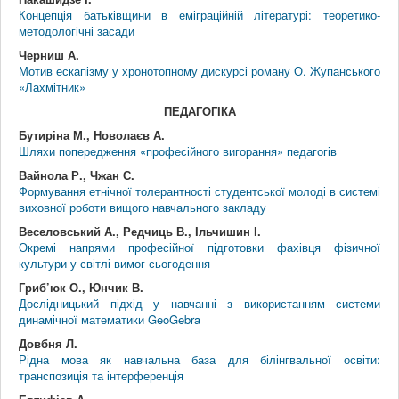
Концепція батьківщини в еміграційній літературі: теоретико-
методологічні засади
Черниш А.
Мотив ескапізму у хронотопному дискурсі роману О. Жупанського
«Лахмітник»
ПЕДАГОГІКА
Бутиріна М., Новолаєв А.
Шляхи попередження «професійного вигорання» педагогів
Вайнола Р., Чжан С.
Формування етнічної толерантності студентської молоді в системі
виховної роботи вищого навчального закладу
Веселовський А., Редчиць В., Ільчишин І.
Окремі напрями професійної підготовки фахівця фізичної
культури у світлі вимог сьогодення
Гриб’юк О., Юнчик В.
Дослідницький підхід у навчанні з використанням системи
динамічної математики GeoGebra
Довбня Л.
Рідна мова як навчальна база для білінгвальної освіти:
транспозиція та інтерференція