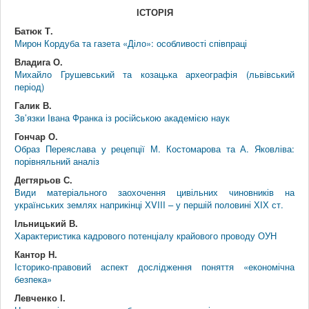
ІСТОРІЯ
Батюк Т.
Мирон Кордуба та газета «Діло»: особливості співпраці
Владига О.
Михайло Грушевський та козацька археографія (львівський
період)
Галик В.
Зв’язки Івана Франка із російською академією наук
Гончар О.
Образ Переяслава у рецепції М. Костомарова та А. Яковліва:
порівняльний аналіз
Дегтярьов С.
Види матеріального заохочення цивільних чиновників на
українських землях наприкінці ХVIII – у першій половині ХІХ ст.
Ільницький В.
Характеристика кадрового потенціалу крайового проводу ОУН
Кантор Н.
Історико-правовий аспект дослідження поняття «економічна
безпека»
Левченко І.