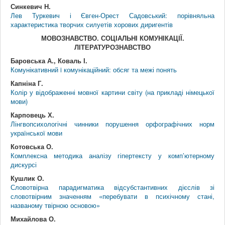
Синкевич Н.
Лев Туркевич і Євген-Орест Садовський: порівняльна
характеристика творчих силуетів хорових диригентів
МОВОЗНАВСТВО. СОЦІАЛЬНІ КОМУНІКАЦІЇ.
ЛІТЕРАТУРОЗНАВСТВО
Баровська А., Коваль І.
Комунікативний i комунікаційний: обсяг та межі понять
Капніна Г.
Колір у відображенні мовної картини світу (на прикладі німецької
мови)
Карповець Х.
Лінгвопсихологічні чинники порушення орфографічних норм
української мови
Котовська О.
Комплексна методика аналізу гіпертексту у комп’ютерному
дискурсі
Кушлик О.
Словотвірна парадигматика відсубстантивних дієслів зі
словотвірним значенням «перебувати в психічному стані,
названому твірною основою»
Михайлова О.