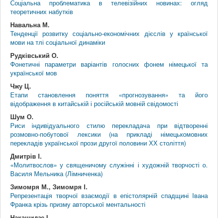
Соціальна проблематика в телевізійних новинах: огляд
теоретичних набутків
Навальна М.
Тенденції розвитку соціально-економічних дієслів у країнської
мови на тлі соціальної динаміки
Рудківський О.
Фонетичні параметри варіантів голосних фонем німецької та
української мов
Чжу Ц.
Етапи становлення поняття «прогнозування» та його
відображення в китайській і російській мовній свідомості
Шум О.
Риси індивідуального стилю перекладача при відтворенні
розмовно-побутової лексики (на прикладі німецькомовних
перекладів української прози другої половини ХХ століття)
Дмитрів І.
«Молитвослов» у священичому служінні і художній творчості о.
Василя Мельника (Лімниченка)
Зимомря М., Зимомря І.
Репрезентація творчої взаємодії в епістолярній спадщині Івана
Франка крізь призму авторської ментальності
Накашидзе І.