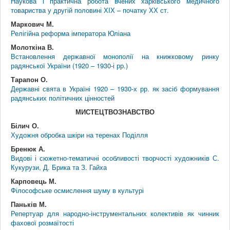
Наукова і практична робота вчених харківського медичного
товариства у другій половині ХІХ – початку ХХ ст.
Маркович М.
Релігійна реформа імператора Юліана
Молоткіна В.
Встановлення державної монополії на книжковому ринку
радянської України (1920 – 1930-і рр.)
Тарапон О.
Державні свята в Україні 1920 – 1930-х рр. як засіб формування
радянських політичних цінностей
МИСТЕЦТВОЗНАВСТВО
Білич О.
Художня обробка шкіри на теренах Поділля
Бренюк А.
Видові і сюжетно-тематичні особливості творчості художників С.
Кукурузи, Д. Брика та З. Гайха
Карповець М.
Філософське осмислення шуму в культурі
Паньків М.
Репертуар для народно-інструментальних колективів як чинник
фахової розмаїтості