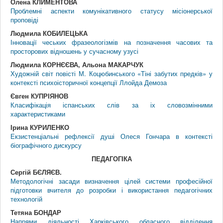
Олена КЛИМЕНТОВА
Проблемні аспекти комунікативного статусу місіонерської
проповіді
Людмила КОБИЛЕЦЬКА
Інновації чеських фразеологізмів на позначення часових та
просторових відношень у сучасному узусі
Людмила КОРНЄЄВА, Альона МАКАРЧУК
Художній світ повісті М. Коцюбинського «Тіні забутих предків» у
контексті психоісторичної концепції Ллойда Демоза
Євген КУПРІЯНОВ
Класифікація іспанських слів за іх словозмінними
характеристиками
Ірина КУРИЛЕНКО
Екзистенціальні рефлексії душі Олеся Гончара в контексті
біографічного дискурсу
ПЕДАГОГIКА
Сергій БЄЛЯЄВ.
Методологічні засади визначення цілей системи професійної
підготовки вчителя до розробки і використання педагогічних
технологій
Тетяна БОНДАР
Напрями діяльності Харківського обласного відділення