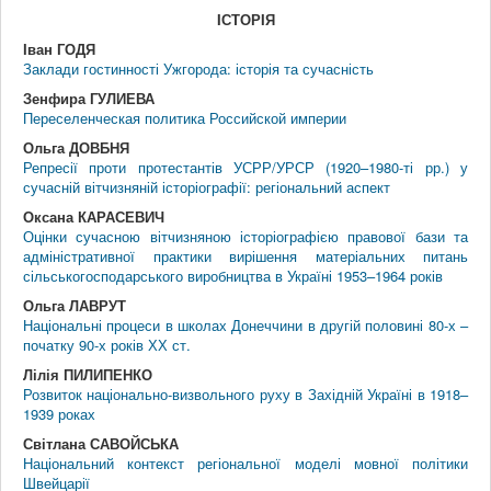
IСТОРIЯ
Іван ГОДЯ
Заклади гостинності Ужгорода: історія та сучасність
Зенфира ГУЛИЕВА
Переселенческая политика Российской империи
Ольга ДОВБНЯ
Репресії проти протестантів УСРР/УРСР (1920–1980-ті рр.) у
сучасній вітчизняній історіографії: регіональний аспект
Оксана КАРАСЕВИЧ
Оцінки сучасною вітчизняною історіографією правової бази та
адміністративної практики вирішення матеріальних питань
сільськогосподарського виробництва в Україні 1953–1964 років
Ольга ЛАВРУТ
Національні процеси в школах Донеччини в другій половині 80-х –
початку 90-х років ХХ ст.
Лілія ПИЛИПЕНКО
Розвиток національно-визвольного руху в Західній Україні в 1918–
1939 роках
Світлана САВОЙСЬКА
Національний контекст регіональної моделі мовної політики
Швейцарії