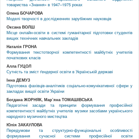
товариства «Знання» в 1947–1975 роках
Олена БОЧАРОВА
Моделі творчості в дослідженнях зарубіжних науковців
Оксана ВОЛШ
Місце онлайн-освіти в системі гуманітарної підготовки студентів
вищих технічних навчальних закладів
Наталія ГРОНА
Формування текстотворчої компетентності майбутніх учителів
початкових класів
Алла ГУЦОЛ
Сутність та зміст ґендерної освіти в Українській державі
Інна ДЕМУЗ
Підготовка фахівців-аналітиків соціально-комунікативної сфери у
закладах вищої освіти України
Богдана ЖОРНЯК, Мар’яна ТОМАШІВСЬКА
Педагогічні засади та принципи формування професійної
компетентності майбутніх учителів музики засобами українського
народного музичного мистецтва
Юлія ЗАКАУЛОВА
Передумови та структурно-функціональні особливості
формування сучасної системи професійної освіти