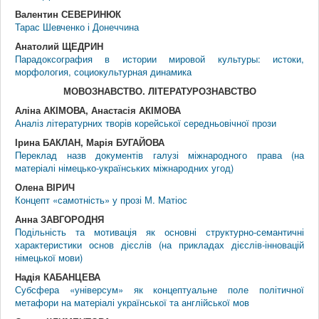
Валентин СЕВЕРИНЮК
Тарас Шевченко і Донеччина
Анатолий ЩЕДРИН
Парадоксография в истории мировой культуры: истоки,
морфология, социокультурная динамика
МОВОЗНАВСТВО. ЛIТЕРАТУРОЗНАВСТВО
Аліна АКІМОВА, Анастасія АКІМОВА
Аналіз літературних творів корейської середньовічної прози
Ірина БАКЛАН, Марія БУГАЙОВА
Переклад назв документів галузі міжнародного права (на
матеріалі німецько-українських міжнародних угод)
Олена ВІРИЧ
Концепт «самотність» у прозі М. Матіос
Анна ЗАВГОРОДНЯ
Подільність та мотивація як основні структурно-семантичні
характеристики основ дієслів (на прикладах дієслів-інновацій
німецької мови)
Надія КАБАНЦЕВА
Субсфера «універсум» як концептуальне поле політичної
метафори на матеріалі української та англійської мов