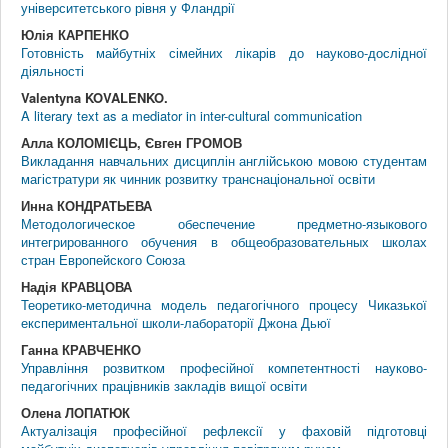
університетського рівня у Фландрії
Юлія КАРПЕНКО
Готовність майбутніх сімейних лікарів до науково-дослідної
діяльності
Valentyna KOVALENKO.
A literary text as a mediator in inter-cultural communication
Алла КОЛОМІЄЦЬ, Євген ГРОМОВ
Викладання навчальних дисциплін англійською мовою студентам
магістратури як чинник розвитку транснаціональної освіти
Инна КОНДРАТЬЕВА
Методологическое обеспечение предметно-языкового
интегрированного обучения в общеобразовательных школах
стран Европейского Союза
Надія КРАВЦОВА
Теоретико-методична модель педагогічного процесу Чиказької
експериментальної школи-лабораторії Джона Дьюї
Ганна КРАВЧЕНКО
Управління розвитком професійної компетентності науково-
педагогічних працівників закладів вищої освіти
Олена ЛОПАТЮК
Актуалізація професійної рефлексії у фаховій підготовці