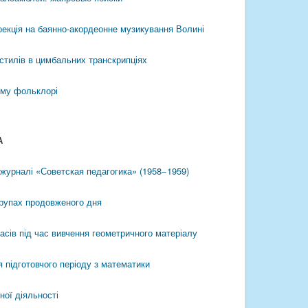
оекція на баянно-акордеонне музикування Волині
у стилів в цимбальних транскрипціях
ому фольклорі
А
в журналі «Советская педагогика» (1958−1959)
групах продовженого дня
асів під час вивчення геометричного матеріалу
 підготовчого періоду з математики
ої діяльності