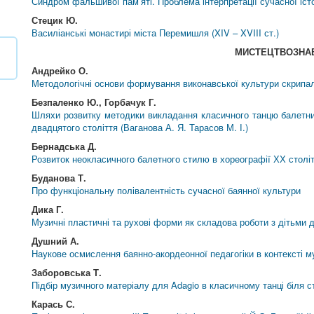
Синдром фальшивої пам’яті. Проблема інтерпретації сучасної іст
Стецик Ю.
Василіанські монастирі міста Перемишля (XIV – XVIII ст.)
МИСТЕЦТВОЗНА
Андрейко О.
Методологічні основи формування виконавської культури скрипа
Безпаленко Ю., Горбачук Г.
Шляхи розвитку методики викладання класичного танцю балетни
двадцятого століття (Ваганова А. Я. Тарасов М. І.)
Бернадська Д.
Розвиток неокласичного балетного стилю в хореографії ХХ столі
Буданова Т.
Про функціональну полівалентність сучасної баянної культури
Дика Г.
Музичні пластичні та рухові форми як складова роботи з дітьми д
Душний А.
Наукове осмислення баянно-акордеонної педагогіки в контексті му
Заборовська Т.
Підбір музичного матеріалу для Adagio в класичному танці біля с
Карась С.