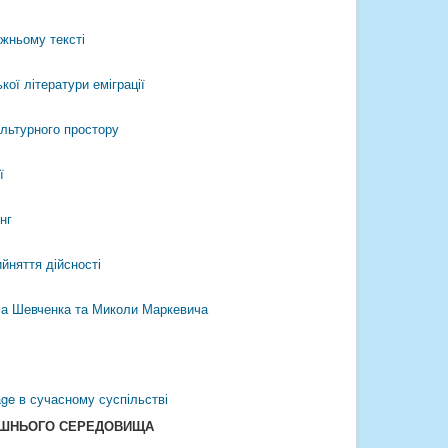
ожньому тексті
кої літератури еміграції
ультурного простору
ї
нг
йняття дійсності
раса Шевченка та Миколи Маркевича
ge в сучасному суспільстві
ИШНЬОГО СЕРЕДОВИЩА