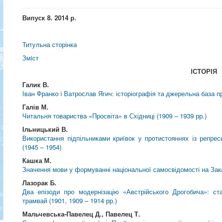
Випуск 8. 2014 р.
Титульна сторінка
Змiст
ІСТОРІЯ
Галик В.
Іван Франко і Ватрослав Ягич: історіографія та джерельна база 
Галів М.
Читальня товариства «Просвіта» в Східниці (1909 – 1939 рр.)
Ільницький В.
Використання підпільниками криївок у протистояннях із репр
(1945 – 1954)
Кашка М.
Значення мови у формуванні національної самосвідомості на Зака
Лазорак Б.
Два епізоди про модернізацію «Австрійського Дрогобича»: ста
трамвай (1901, 1909 – 1914 рр.)
Мальчевська-Павелец Д., Павелец Т.