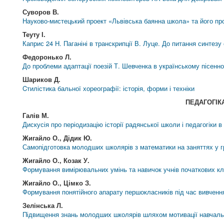
Суворов В.
Науково-мистецький проект «Львівська баянна школа» та його пр
Теуту І.
Каприс 24 Н. Паганіні в транскрипції В. Луце. До питання синтез
Федоронько Л.
До проблеми адаптації поезій Т. Шевченка в українському пісенн
Шариков Д.
Cтилістика бальної хореографії: історія, форми і техніки
ПЕДАГОГІК
Галів М.
Дискусія про періодизацію історії радянської школи і педагогіки 
Жигайло О., Дідик Ю.
Самопідготовка молодших школярів з математики на заняттях у 
Жигайло О., Козак У.
Формування вимірювальних умінь та навичок учнів початкових кл
Жигайло О., Цімко З.
Формування понятійного апарату першокласників під час вивчення
Зелінська Л.
Підвищення знань молодших школярів шляхом мотивації навчальн