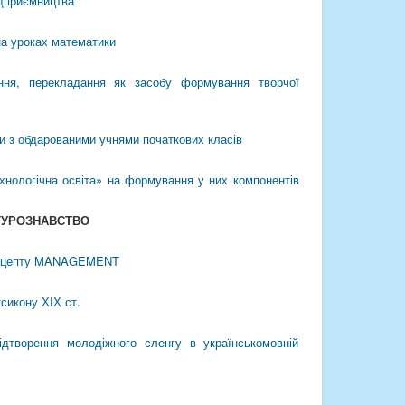
ідприємництва
на уроках математики
ння, перекладання як засобу формування творчої
и з обдарованими учнями початкових класів
ехнологічна освіта» на формування у них компонентів
ТУРОЗНАВСТВО
 концепту MANAGEMENT
сикону ХІХ ст.
ідтворення молодіжного сленгу в українськомовній