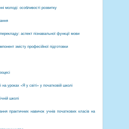
ні молоді: особливості розвитку
чання
перекладу: аспект пізнавальної функції мови
мпонент змісту професійної підготовки
роцесі
 на уроках «Я у світі» у початковій школі
ічній школі
ння практичних навичок учнів початкових класів на