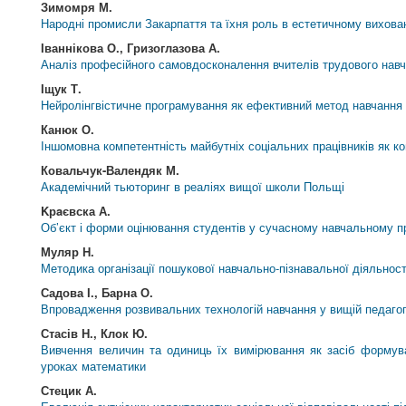
Зимомря М.
Народні промисли Закарпаття та їхня роль в естетичному вихован
Іваннікова О., Гризоглазова А.
Аналіз професійного самовдосконалення вчителів трудового нав
Іщук Т.
Нейролінгвістичне програмування як ефективний метод навчання 
Канюк О.
Іншомовна компетентність майбутніх соціальних працівників як ко
Ковальчук-Валендяк М.
Академічний тьюторинг в реаліях вищої школи Польщі
Kрaєвска А.
Об’єкт і форми оцінювання студентів у сучасному навчальному п
Муляр Н.
Методика організації пошукової навчально-пізнавальної діяльності
Садова І., Барна О.
Впровадження розвивальних технологій навчання у вищій педагог
Стасів Н., Клок Ю.
Вивчення величин та одиниць їх вимірювання як засіб формува
уроках математики
Стецик А.