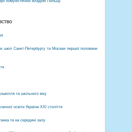
орії комуністичної владою Польщі
ВСТВО
ля
х шкіл Санкт-Петербургу та Москви першої половини
ття
ошкілля та шкільного віку
зичної освіти України ХХІ століття
танка та на середині залу