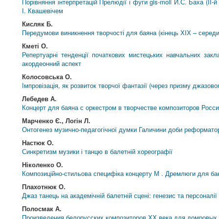
Порівняння інтерпретацій Прелюдії і фуги gis-moll Й.С. Баха (ІІ
І. Квашевічем
Кисляк Б.
Передумови виникнення творчості для баяна (кінець ХІХ – середи
Кметі О.
Репертуарні тенденції початкових мистецьких навчальних закла
акордеонний аспект
Колосовська О.
Імпровізація, як розвиток творчої фантазії (через призму джазово
Лебедев А.
Концерт для баяна с оркестром в творчестве композиторов Росси
Марченко Є., Логін Л.
Онтогенез музично-педагогічної думки Галичини доби реформатор
Настюк О.
Синкретизм музики і танцю в балетній хореографії
Ніколенко О.
Композиційно-стильова специфіка концерту М . Дремлюги для ба
Плахотнюк О.
Джаз танець на академічній балетній сцені: генезис та персоналії
Полосмак А.
Произведения белорусских композиторов ХХ века для домровых