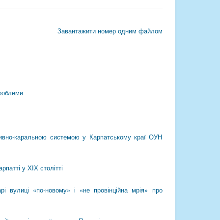
Завантажити номер одним файлом
проблеми
есивно-каральною системою у Карпатському краї ОУН
рпатті у ХІХ столітті
рі вулиці «по-новому» і «не провінційна мрія» про