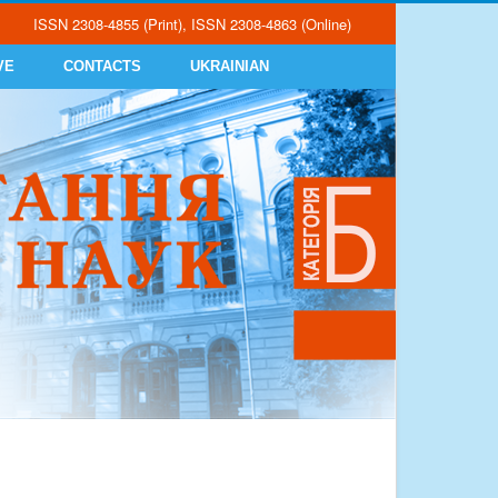
ISSN 2308-4855 (Print), ISSN 2308-4863 (Online)
VE
CONTACTS
UKRAINIAN