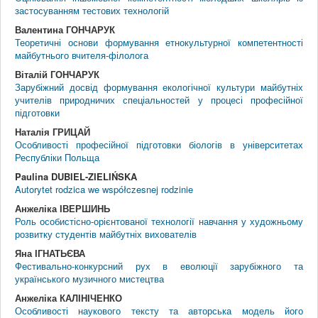
застосуванням тестових технологій
Валентина ГОНЧАРУК
Теоретичні основи формування етнокультурної компетентності
майбутнього вчителя-філолога
Віталій ГОНЧАРУК
Зарубіжний досвід формування екологічної культури майбутніх
учителів природничих спеціальностей у процесі професійної
підготовки
Наталія ГРИЦАЙ
Особливості професійної підготовки біологів в університетах
Республіки Польща
Paulina DUBIEL-ZIELIŃSKA
Autorytet rodzica we współczesnej rodzinie
Анжеліка ІВЕРШИНЬ
Роль особистісно-орієнтованої технології навчання у художньому
розвитку студентів майбутніх вихователів
Яна ІГНАТЬЄВА
Фестивально-конкурсний рух в еволюції зарубіжного та
українського музичного мистецтва
Анжеліка КАЛІНІЧЕНКО
Особливості наукового тексту та авторська модель його