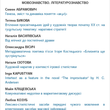
МОВОЗНАВСТВО. ЛIТЕРАТУРОЗНАВСТВО
Семен АБРАМОВИЧ
Генеза, зміст та динаміка поняття «аκμή»
Тетяна БИКОВА
Втілення просвітницьких ідей у художніх творах початку ХХ ст. на
гуцульську тематику: наративні стратегії
Наталія ВАСИЛІВСЬКА
Від епічної до постепічної драми
Олександра ВІСИЧ
Метадраматична поетика п’єси Ігоря Костецького «Близнята ще
зустрінуться»
Наталя ІЗОТОВА
Художній наратив у контексті ігрової стилістики
Inga KAPUSTYAN
Intertext as a feature in the novel “The improvisator” by H. C.
Andersen
Майя КЛІЩЕВСЬКА
Комунікативні недоліки в маркетинговому дискурсі
Любов КОЗУБ
Лексико-стилістичні засоби передачі чужого мовлення в
електронних засобах масової інформації