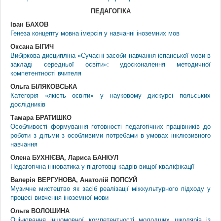
ПЕДАГОГIКА
Іван БАХОВ
Генеза концепту мовна імерсія у навчанні іноземних мов
Оксана БІГИЧ
Вибіркова дисципліна «Сучасні засоби навчання іспанської мови в
закладі середньої освіти»: удосконалення методичної
компетентності вчителя
Ольга БІЛЯКОВСЬКА
Категорія «якість освіти» у науковому дискурсі польських
дослідників
Тамара БРАТИШКО
Особливості формування готовності педагогічних працівників до
роботи з дітьми з особливими потребами в умовах інклюзивного
навчання
Олена БУХНІЄВА, Лариса БАНКУЛ
Педагогічна інноватика у підготовці кадрів вищої кваліфікації
Валерія ВЕРГУНОВА, Анатолій ПОПСУЙ
Музичне мистецтво як засіб реалізації міжкультурного підходу у
процесі вивчення іноземної мови
Ольга ВОЛОШИНА
Оцінювання іншомовної компетентності молодших школярів із