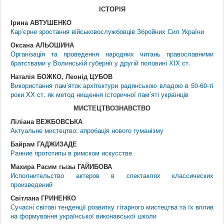
IСТОРIЯ
Ірина АВТУШЕНКО
Кар’єрне зростання військовослужбовців Збройних Сил України
Оксана АЛЬОШИНА
Організація та проведення народних читань православними
братствами у Волинській губернії у другій половині ХІХ ст.
Наталія БОЖКО, Леонід ЦУБОВ
Використання пам’яток архітектури радянською владою в 50-60-ті
роки ХХ ст. як метод нищення історичної пам’яті українців
МИСТЕЦТВОЗНАВСТВО
Ліліана ВЕЖБОВСЬКА
Актуальне мистецтво: апробація нового гуманізму
Байрам ГАДЖИЗАДЕ
Ранние прототипы в римском искусстве
Махира Расим гызы ГАЙИБОВА
Исполнительство актеров в спектаклях классических
произведений
Світлана ГРИНЕНКО
Сучасні світові тенденції розвитку гітарного мистецтва та їх вплив
на формування української виконавської школи