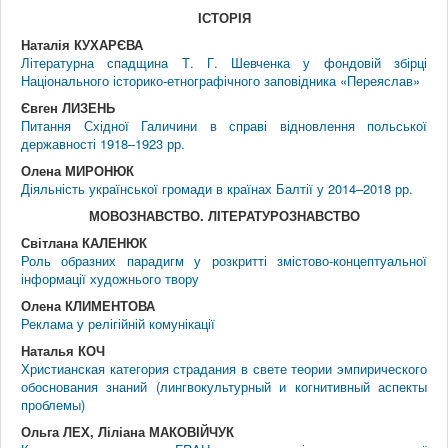
IСТОРIЯ
Наталія КУХАРЄВА
Літературна спадщина Т. Г. Шевченка у фондовій збірці
Національного історико-етнографічного заповідника «Переяслав»
Євген ЛИЗЕНЬ
Питання Східної Галичини в справі відновлення польської
державності 1918–1923 рр.
Олена МИРОНЮК
Діяльність української громади в країнах Балтії у 2014–2018 рр.
МОВОЗНАВСТВО. ЛIТЕРАТУРОЗНАВСТВО
Світлана КАЛЕНЮК
Роль образних парадигм у розкритті змістово-концептуальної
інформації художнього твору
Олена КЛИМЕНТОВА
Реклама у релігійній комунікації
Наталья КОЧ
Христианская категория страдания в свете теории эмпирического
обоснования знаний (лингвокультурный и когнитивный аспекты
проблемы)
Ольга ЛЕХ, Ліліана МАКОВІЙЧУК