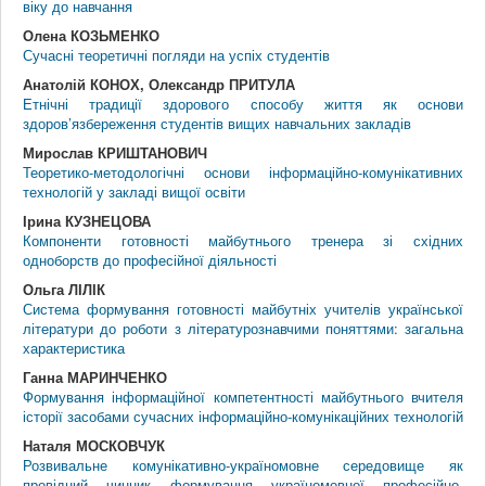
віку до навчання
Олена КОЗЬМЕНКО
Сучасні теоретичні погляди на успіх студентів
Анатолій КОНОХ, Олександр ПРИТУЛА
Етнічні традиції здорового способу життя як основи
здоров’язбереження студентів вищих навчальних закладів
Мирослав КРИШТАНОВИЧ
Теоретико-методологічні основи інформаційно-комунікативних
технологій у закладі вищої освіти
Ірина КУЗНЕЦОВА
Компоненти готовності майбутнього тренера зі східних
одноборств до професійної діяльності
Ольга ЛІЛІК
Система формування готовності майбутніх учителів української
літератури до роботи з літературознавчими поняттями: загальна
характеристика
Ганна МАРИНЧЕНКО
Формування інформаційної компетентності майбутнього вчителя
історії засобами сучасних інформаційно-комунікаційних технологій
Наталя МОСКОВЧУК
Розвивальне комунікативно-україномовне середовище як
провідний чинник формування україномовної професійно-