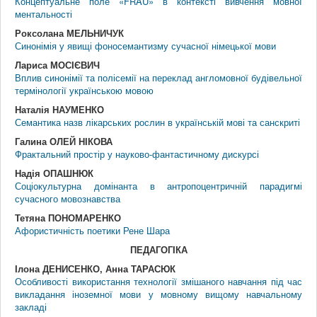
Концептуальне поле «FRAU» в контексті вивчення мовної
ментальності
Роксолана МЕЛЬНИЧУК
Синонімія у явищі фоносемантизму сучасної німецької мови
Лариса МОСІЄВИЧ
Вплив синонімії та полісемії на переклад англомовної будівельної
термінології українською мовою
Наталія НАУМЕНКО
Семантика назв лікарських рослин в українській мові та санскриті
Галина ОЛЕЙ НІКОВА
Фрактальний простір у науково-фантастичному дискурсі
Надія ОПАШНЮК
Соціокультурна домінанта в антропоцентричній парадигмі
сучасного мовознавства
Тетяна ПОНОМАРЕНКО
Афористичність поетики Рене Шара
ПЕДАГОГIКА
Ілона ДЕНИСЕНКО, Анна ТАРАСЮК
Особливості використання технології змішаного навчання під час
викладання іноземної мови у мовному вищому навчальному
закладі