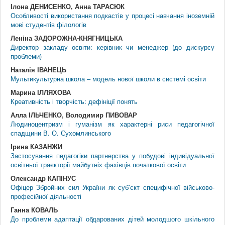
Ілона ДЕНИСЕНКО, Анна ТАРАСЮК
Особливості використання подкастів у процесі навчання іноземній
мові студентів філологів
Леніна ЗАДОРОЖНА-КНЯГНИЦЬКА
Директор закладу освіти: керівник чи менеджер (до дискурсу
проблеми)
Наталія ІВАНЕЦЬ
Мультикультурна школа – модель нової школи в системі освіти
Марина ІЛЛЯХОВА
Креативність і творчість: дефініції понять
Алла ІЛЬЧЕНКО, Володимир ПИВОВАР
Людиноцентризм і гуманізм як характерні риси педагогічної
спадщини В. О. Сухомлинського
Ірина КАЗАНЖИ
Застосування педагогіки партнерства у побудові індивідуальної
освітньої траєкторії майбутніх фахівців початкової освіти
Олександр КАПІНУС
Офіцер Збройних сил України як суб’єкт специфічної військово-
професійної діяльності
Ганна КОВАЛЬ
До проблеми адаптації обдарованих дітей молодшого шкільного