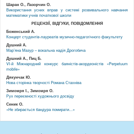
Шаран О., Лазорчин О.
Використання усних вправ у системі розвивального навчання
математики учнів початкової школи
РЕЦЕНЗІЇ, ВІДГУКИ, ПОВІДОМЛЕННЯ
Боженський А.
Концерт студентів-лауреатів музично-педагогічного факультету
Душний А.
Мар’яна Мазур – вокальна надія Дрогобича
Душний А., Пиц Б.
VІ-й Міжнародний конкурс баяністів-акордеоністів «Perpetuum
mobile»
Дякунчак Ю.
Нова сторінка творчості Романа Стахніва
Зимомря І., Зимомря О.
Рух переємності художнього досвіду
Сеник О.
«Не збирається бандура помирати...»