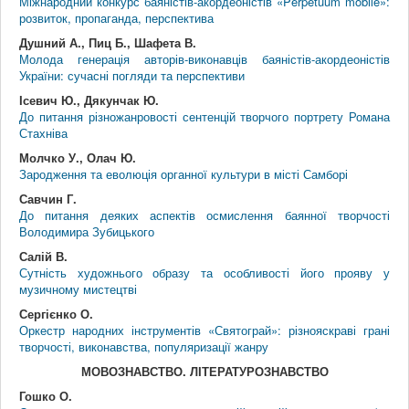
Міжнародний конкурс баяністів-акордеоністів «Perpetuum mobile»:
розвиток, пропаганда, перспектива
Душний А., Пиц Б., Шафета В.
Молода генерація авторів-виконавців баяністів-акордеоністів
України: сучасні погляди та перспективи
Ісевич Ю., Дякунчак Ю.
До питання різножанровості сентенцій творчого портрету Романа
Стахніва
Молчко У., Олач Ю.
Зародження та еволюція органної культури в місті Самборі
Савчин Г.
До питання деяких аспектів осмислення баянної творчості
Володимира Зубицького
Салій В.
Сутність художнього образу та особливості його прояву у
музичному мистецтві
Сергієнко О.
Оркестр народних інструментів «Святограй»: різнояскраві грані
творчості, виконавства, популяризації жанру
МОВОЗНАВСТВО. ЛІТЕРАТУРОЗНАВСТВО
Гошко О.