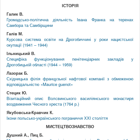
ІСТОРІЯ
Галик В.
Громадсько-політична діяльність Івана Франка на теренах
Самбора та Самбірщини
Галів М.
Курсова система освіти на Дрогобиччині у роки нацистської
окупації (1941 – 1944)
Ільницький В.
Специфіка функціонування пенітенціарних закладів у
Дрогобицькій області (1944 – 1959)
Лазорак Б.
Східницька філія французької нафтової компанії з обмеженою
відповідальністю «Maurice guenot»
Стецик Ю.
Візитаційний опис Волсвинського василіянського монастиря
воздвиження Чесного хреста (1764 р.)
Якубовська-Кравчик К.
Ікони польсько-українського пограниччя ХХІ століття
МИСТЕЦТВОЗНАВСТВО
Душний А., Пиц Б.