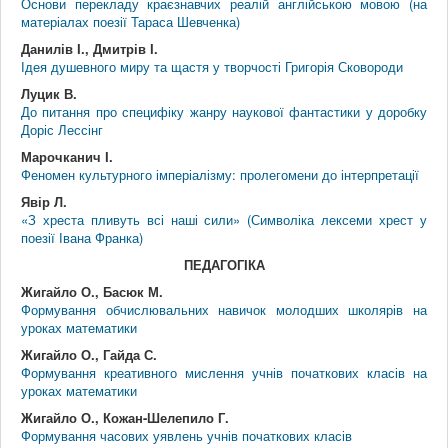
Основи перекладу краєзнавчих реалій англійською мовою (на
матеріалах поезії Тараса Шевченка)
Данилів І., Дмитрів І.
Ідея душевного миру та щастя у творчості Григорія Сковороди
Луцик В.
До питання про специфіку жанру наукової фантастики у доробку
Доріс Лессінг
Марочканич І.
Феномен культурного імперіалізму: пролегомени до інтерпретації
Явір Л.
«З хреста пливуть всі наші сили» (Символіка лексеми хрест у
поезії Івана Франка)
ПЕДАГОГІКА
Жигайло О., Басюк М.
Формування обчислювальних навичок молодших школярів на
уроках математики
Жигайло О., Гайда С.
Формування креативного мислення учнів початкових класів на
уроках математики
Жигайло О., Кожан-Шелепило Г.
Формування часових уявлень учнів початкових класів