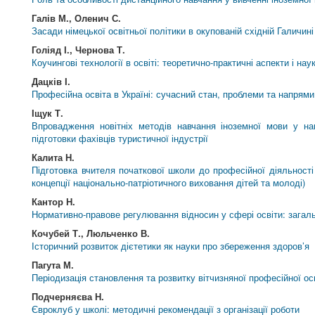
Галів М., Оленич С.
Засади німецької освітньої політики в окупованій східній Галичин
Голіяд І., Чернова Т.
Коучингові технології в освіті: теоретично-практичні аспекти і нау
Дацків І.
Професійна освіта в Україні: сучасний стан, проблеми та напрями
Іщук Т.
Впровадження новітніх методів навчання іноземної мови у на
підготовки фахівців туристичної індустрії
Калита Н.
Підготовка вчителя початкової школи до професійної діяльності 
концепції національно-патріотичного виховання дітей та молоді)
Кантор Н.
Нормативно-правове регулювання відносин у сфері освіти: загаль
Кочубей Т., Люльченко В.
Історичний розвиток дієтетики як науки про збереження здоров’я
Пагута М.
Періодизація становлення та розвитку вітчизняної професійної осв
Подчерняєва Н.
Євроклуб у школі: методичні рекомендації з організації роботи