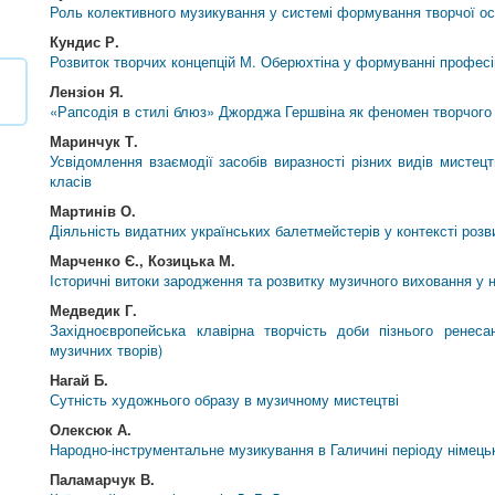
Роль колективного музикування у системі формування творчої ос
Кундис Р.
Розвиток творчих концепцій М. Оберюхтіна у формуванні профес
Лензіон Я.
«Рапсодія в стилі блюз» Джорджа Гершвіна як феномен творчого
Маринчук Т.
Усвідомлення взаємодії засобів виразності різних видів мистецт
класів
Мартинів О.
Діяльність видатних українських балетмейстерів у контексті розв
Марченко Є., Козицька М.
Історичні витоки зародження та розвитку музичного виховання у 
Медведик Г.
Західноєвропейська клавірна творчість доби пізнього ренесан
музичних творів)
Нагай Б.
Сутність художнього образу в музичному мистецтві
Олексюк А.
Народно-інструментальне музикування в Галичині періоду німецьк
Паламарчук В.