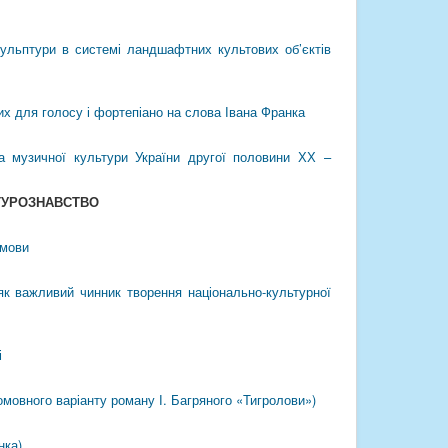
скульптури в системі ландшафтних культових об’єктів
их для голосу і фортепіано на слова Івана Франка
а музичної культури України другої половини ХХ –
ТУРОЗНАВСТВО
амови
як важливий чинник творення національно-культурної
і
омовного варіанту роману І. Багряного «Тигролови»)
нка)