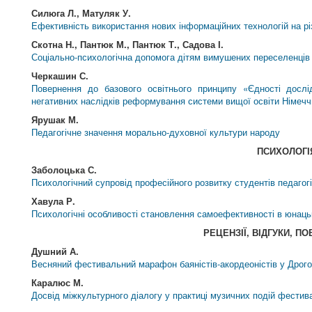
Силюга Л., Матуляк У.
Ефективність використання нових інформаційних технологій на рі
Скотна Н., Пантюк М., Пантюк Т., Садова І.
Соціально-психологічна допомога дітям вимушених переселенців 
Черкашин С.
Повернення до базового освітнього принципу «Єдності досл
негативних наслідків реформування системи вищої освіти Німеч
Ярушак М.
Педагогічне значення морально-духовної культури народу
ПСИХОЛОГІ
Заболоцька С.
Психологічний супровід професійного розвитку студентів педагог
Хавула Р.
Психологічні особливості становлення самоефективності в юнаць
РЕЦЕНЗІЇ, ВІДГУКИ, П
Душний А.
Весняний фестивальний марафон баяністів-акордеоністів у Дрого
Каралюс М.
Досвід міжкультурного діалогу у практиці музичних подій фестив