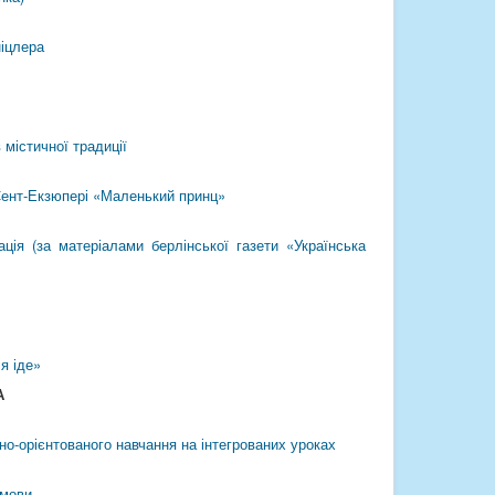
ніцлера
 містичної традиції
Сент-Екзюпері «Маленький принц»
ація (за матеріалами берлінської газети «Українська
я іде»
А
но-орієнтованого навчання на інтегрованих уроках
 мови