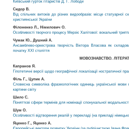
Київський гурток гітаристів Д. Г. Лободи
Сидор В.
Від спільних витоків до різних видообразів: місце статуарної 
християнської України
Філоненко Л., Німилович О.
Особливості творчого процесу Мерзіє Халітової: вокальний трипт
Чумак Ю., Душний А.
Ансамблево-оркестрова творчість Віктора Власова як складов
початку ХХІ століття
МОВОЗНАВСТВО. ЛІТЕРА
Капранов Я.
Гіпотетичні версії щодо географічної локалізації ностратичної пр
Філь Г., Цупик А.
Словесна символіка фразеологічних одиниць української мови 
картини світу
Шило С.
Поняттєві сфери термінів для номінації спонукальної модальност
Шум О.
Особливості відтворення реалій у перекладі (на прикладі німецьк
Яценко Г., Яценко А.
Європейські вектори розвитку України (за публіцисткою Івана Фра