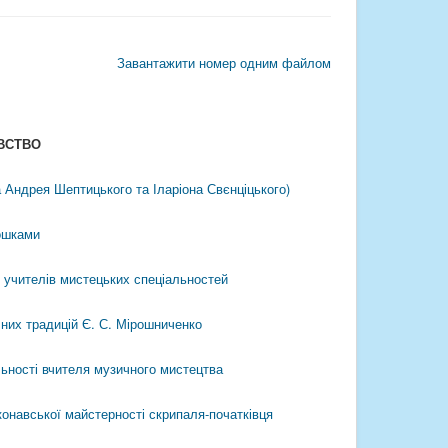
Завантажити номер одним файлом
ВСТВО
 Андрея Шептицького та Іларіона Свєнціцького)
ошками
 учителів мистецьких спеціальностей
ічних традицій Є. С. Мірошниченко
льності вчителя музичного мистецтва
онавської майстерності скрипаля-початківця