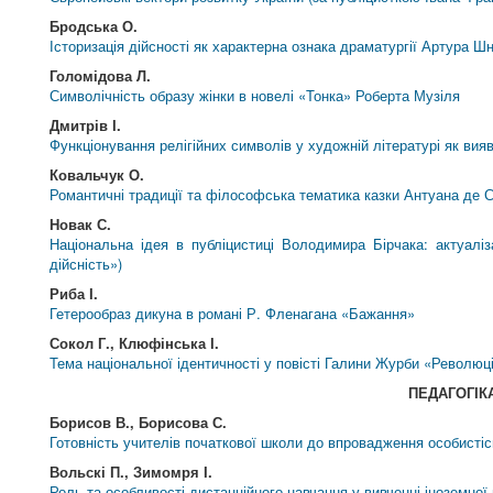
Бродська О.
Історизація дійсності як характерна ознака драматургії Артура Ш
Голомідова Л.
Символічність образу жінки в новелі «Тонка» Роберта Музіля
Дмитрів І.
Функціонування релігійних символів у художній літературі як вияв
Ковальчук О.
Романтичні традиції та філософська тематика казки Антуана де 
Новак С.
Національна ідея в публіцистиці Володимира Бірчака: актуаліз
дійсність»)
Риба І.
Гетерообраз дикуна в романі Р. Фленагана «Бажання»
Сокол Г., Клюфінська І.
Тема національної ідентичності у повісті Галини Журби «Революці
ПЕДАГОГІК
Борисов В., Борисова С.
Готовність учителів початкової школи до впровадження особистіс
Вольскі П., Зимомря І.
Роль та особливості дистанційного навчання у вивченні іноземної