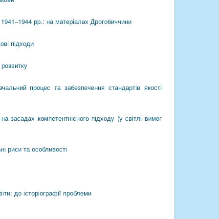
і 1941–1944 рр.: на матеріалах Дрогобиччини
кові підходи
 розвитку
вчальний процес та забезпечення стандартів якості
на засадах компетентнісного підходу (у світлі вимог
ні риси та особливості
іти: до історіографії проблеми