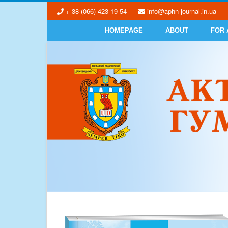
+ 38 (066) 423 19 54
info@aphn-journal.in.ua
HOMEPAGE
ABOUT
FOR