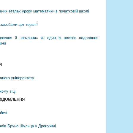
зних етапах уроку математики в початковій школі
засобами арт-терапії
ідження й навчання» як один із шляхів подолання
чини
Я
ічного університету
кому віці
ОВІДОМЛЕННЯ
бичі
алів Бруно Шульца у Дрогобичі