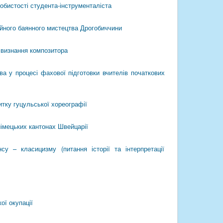
обистості студента-інструменталіста
ійного баянного мистецтва Дрогобиччини
 визнання композитора
ва у процесі фахової підготовки вчителів початкових
итку гуцульської хореографії
німецьких кантонах Швейцарії
су – класицизму (питання історії та інтерпретації
ої окупації