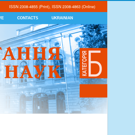
ISSN 2308-4855 (Print), ISSN 2308-4863 (Online)
VE
CONTACTS
UKRAINIAN