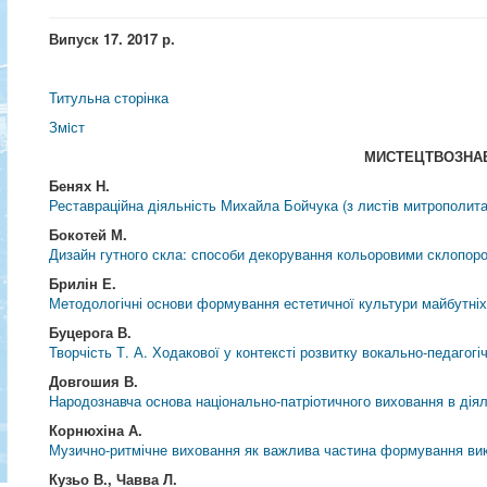
Випуск 17. 2017 р.
Титульна сторінка
Змiст
МИСТЕЦТВОЗНА
Бенях Н.
Реставраційна діяльність Михайла Бойчука (з листів митрополита
Бокотей М.
Дизайн гутного скла: способи декорування кольоровими склопор
Брилін Е.
Методологічні основи формування естетичної культури майбутніх
Буцерога В.
Творчість Т. А. Ходакової у контексті розвитку вокально-педагог
Довгошия В.
Народознавча основа національно-патріотичного виховання в дія
Корнюхіна А.
Музично-ритмічне виховання як важлива частина формування вик
Кузьо В., Чавва Л.