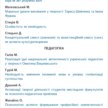
Віра як акт розумної волі
Матковський М.
Моральні ідеали виховання у творчості Тараса Шевченка та Івана
Франка
Стеців В.
Особистість як необхідність
Стецько Д.
Концептуальний смисл (значення) та екзистенційний смисл (сенс)
як аспекти культуротворення
ПЕДАГОГІКА
Галів М.
Реалізація ідеї національної автентичності української педагогіки
у творчості Омеляна Вишневського
Гурій М.
Необхідність вивчення іноземної мови в умовах глобалізації
суспільства
Душний А.
Активізації творчої діяльності студентів мистецьких факультетів
як психолого-педагогічна проблема
Жигайло О.
Психологічні аспекти формування професійної компетентності