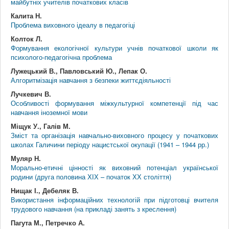
майбутніх учителів початкових класів
Калита Н.
Проблема виховного ідеалу в педагогіці
Колток Л.
Формування екологічної культури учнів початкової школи як
психолого-педагогічна проблема
Лужецький В., Павловський Ю., Лепак О.
Алгоритмізація навчання з безпеки життєдіяльності
Лучкевич В.
Особливості формування міжкультурної компетенції під час
навчання іноземної мови
Міщук У., Галів М.
Зміст та організація навчально-виховного процесу у початкових
школах Галичини періоду нацистської окупації (1941 – 1944 рр.)
Муляр Н.
Морально-етичні цінності як виховний потенціал української
родини (друга половина ХІХ – початок ХХ століття)
Нищак І., Дебеляк В.
Використання інформаційних технологій при підготовці вчителя
трудового навчання (на прикладі занять з креслення)
Пагута М., Петречко А.