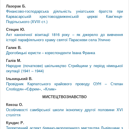
Лазорак Б.
Фінансово-господарська діяльність уніатських братств при
Карвасарській хрестовоздвиженській церкві Кам’янця-
Подільського (XVIII ст.)
Стецик Ю.
Акт канонічної візитації 1816 року – як джерело до вивчення
історії парафіяльного храму святої Параскеви села Улично
Галик В.
Дрогобицькі юристи – кореспонденти Івана Франка
Галів М.
Народне (початкове) шкільництво Стрийщини у період німецької
окупації (1941 – 1944)
Ільницький В.
Провідник Карпатського крайового проводу ОУН – Степан
Слободян-«Єфрем», «Клим»
МИСТЕЦТВОЗНАВСТВО
Кекош О.
Особливості самбірської школи іконопису другої половини XVI
століття
Кундис Р.
Теоретичний аспект баянно-акордеонного мистецтва Львівщини з