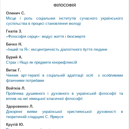
ФІЛОСОФІЯ
Оленич С.
Місце і роль соціальних інститутів сучасного українського
суспільства в процесі становлення молоді
Гнатів З.
«Філософія серця»: модус життя і безсмертя
Бачко Н.
«Інший та Я»: ексцентричність діалогічного буття людини
Бурий А.
Страх і Ніщо як предмети кінорефлексій
Витак Г.
Чинник арт-терапії в соціальній адаптації осіб з особливими
фізичними потребами
Войтків Л.
Проблема душевного і духовного в українській філософії та
вплив на неї німецької класичної філософії
Здоровенко Л.
Докорінні вияви української християнської духовності в
теоретичній спадщині С. Ярмуся
Крутій Ю.