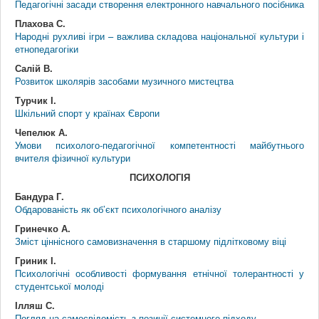
Педагогічні засади створення електронного навчального посібника
Плахова С.
Народні рухливі ігри – важлива складова національної культури і
етнопедагогіки
Салій В.
Розвиток школярів засобами музичного мистецтва
Турчик І.
Шкільний спорт у країнах Європи
Чепелюк А.
Умови психолого-педагогічної компетентності майбутнього
вчителя фізичної культури
ПСИХОЛОГІЯ
Бандура Г.
Обдарованість як об’єкт психологічного аналізу
Гринечко А.
Зміст ціннісного самовизначення в старшому підлітковому віці
Гриник І.
Психологічні особливості формування етнічної толерантності у
студентської молоді
Ілляш С.
Погляд на самосвідомість з позиції системного підходу