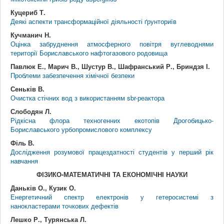
Куцериб Т.
Деякі аспекти трансформаційної діяльності ґрунториїв
Кучманич Н.
Оцінка забруднення атмосферного повітря вуглеводнями
території Бориславського нафтогазового родовища
Павлюк Е., Марич В., Шустур В., Шафранський Р., Бриндзя І.
Проблеми забезпечення хімічної безпеки
Сеньків В.
Очистка стічних вод з використанням sbr-реактора
Слободян Л.
Рідкісна флора техногенних екотопів Дрогобицько-
Бориславського урбопромислового комплексу
Філь В.
Дослідження розумової працездатності студентів у перший рік
навчання
ФІЗИКО-МАТЕМАТИЧНІ ТА ЕКОНОМІЧНІ НАУКИ
Даньків О., Кузик О.
Енергетичний спектр електронів у гетеросистемі з
нанокластерами точкових дефектів
Лешко Р., Турянська Л.