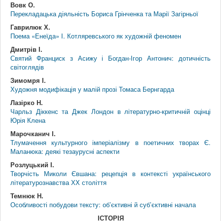
Вовк О.
Перекладацька діяльність Бориса Грінченка та Марії Загірньої
Гаврилюк Х.
Поема «Енеїда» І. Котляревського як художній феномен
Дмитрів І.
Святий Франциск з Асижу і Богдан-Ігор Антонич: дотичність
світоглядів
Зимомря І.
Художня модифікація у малій прозі Томаса Бернгарда
Лазірко Н.
Чарльз Діккенс та Джек Лондон в літературно-критичній оцінці
Юрія Клена
Марочканич І.
Тлумачення культурного імперіалізму в поетичних творах Є.
Маланюка: деякі тезаурусні аспекти
Розлуцький І.
Творчість Миколи Євшана: рецепція в контексті українського
літературознавства ХХ століття
Темнюк Н.
Особливості побудови тексту: об’єктивні й суб’єктивні начала
ІСТОРІЯ