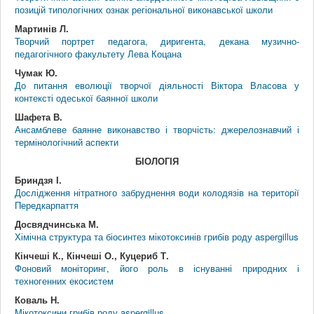
позицій типологічних ознак регіональної виконавської школи
Мартинів Л.
Творчий портрет педагога, диригента, декана музично-
педагогічного факультету Лева Коцана
Чумак Ю.
До питання еволюції творчої діяльності Віктора Власова у
контексті одеської баянної школи
Шафета В.
Ансамблеве баянне виконавство і творчість: джерелознавчий і
термінологічний аспекти
БІОЛОГІЯ
Бриндзя І.
Дослідження нітратного забруднення води колодязів на території
Передкарпаття
Досвядчинська М.
Хімічна структура та біосинтез мікотоксинів грибів роду aspergillus
Кінчеші К., Кінчеші О., Куцериб Т.
Фоновий моніторинг, його роль в існуванні природних і
техногенних екосистем
Коваль Н.
Мікотоксини грибів роду aspergillus