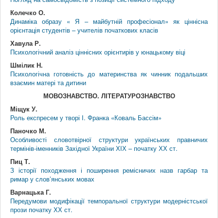
Колечко О.
Динаміка образу « Я – майбутній професіонал» як ціннісна
орієнтація студентів – учителів початкових класів
Хавула Р.
Психологічний аналіз ціннісних орієнтирів у юнацькому віці
Шмілик Н.
Психологічна готовність до материнства як чинник подальших
взаємин матері та дитини
МОВОЗНАВСТВО. ЛІТЕРАТУРОЗНАВСТВО
Міщук У.
Роль експресем у творі І. Франка «Коваль Бассім»
Паночко М.
Особливості словотвірної структури українських правничих
термінів-іменників Західної України ХІХ – початку ХХ ст.
Пиц Т.
З історії походження і поширення ремісничих назв гарбар та
римар у слов’янських мовах
Варнацька Г.
Передумови модифікації темпоральної структури модерністської
прози початку ХХ ст.