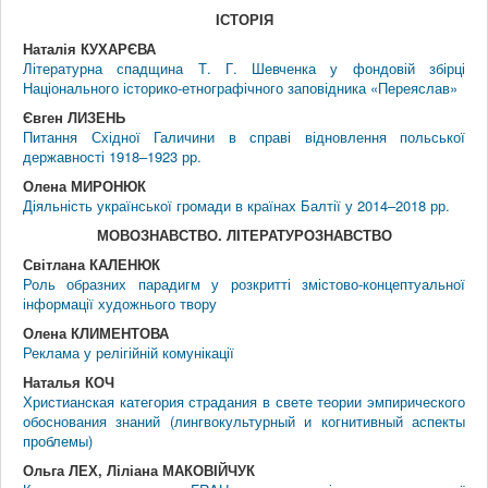
IСТОРIЯ
Наталія КУХАРЄВА
Літературна спадщина Т. Г. Шевченка у фондовій збірці
Національного історико-етнографічного заповідника «Переяслав»
Євген ЛИЗЕНЬ
Питання Східної Галичини в справі відновлення польської
державності 1918–1923 рр.
Олена МИРОНЮК
Діяльність української громади в країнах Балтії у 2014–2018 рр.
МОВОЗНАВСТВО. ЛIТЕРАТУРОЗНАВСТВО
Світлана КАЛЕНЮК
Роль образних парадигм у розкритті змістово-концептуальної
інформації художнього твору
Олена КЛИМЕНТОВА
Реклама у релігійній комунікації
Наталья КОЧ
Христианская категория страдания в свете теории эмпирического
обоснования знаний (лингвокультурный и когнитивный аспекты
проблемы)
Ольга ЛЕХ, Ліліана МАКОВІЙЧУК