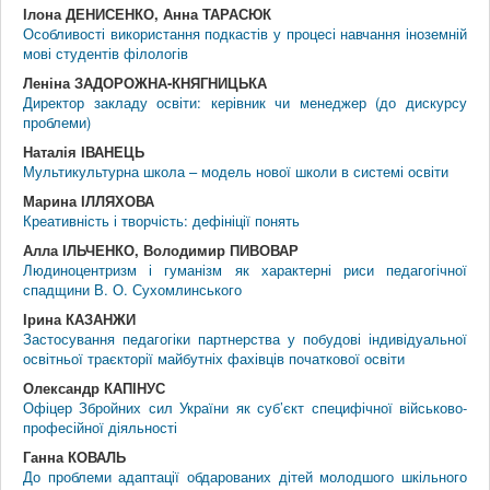
Ілона ДЕНИСЕНКО, Анна ТАРАСЮК
Особливості використання подкастів у процесі навчання іноземній
мові студентів філологів
Леніна ЗАДОРОЖНА-КНЯГНИЦЬКА
Директор закладу освіти: керівник чи менеджер (до дискурсу
проблеми)
Наталія ІВАНЕЦЬ
Мультикультурна школа – модель нової школи в системі освіти
Марина ІЛЛЯХОВА
Креативність і творчість: дефініції понять
Алла ІЛЬЧЕНКО, Володимир ПИВОВАР
Людиноцентризм і гуманізм як характерні риси педагогічної
спадщини В. О. Сухомлинського
Ірина КАЗАНЖИ
Застосування педагогіки партнерства у побудові індивідуальної
освітньої траєкторії майбутніх фахівців початкової освіти
Олександр КАПІНУС
Офіцер Збройних сил України як суб’єкт специфічної військово-
професійної діяльності
Ганна КОВАЛЬ
До проблеми адаптації обдарованих дітей молодшого шкільного