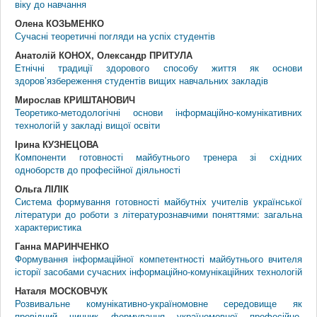
віку до навчання
Олена КОЗЬМЕНКО
Сучасні теоретичні погляди на успіх студентів
Анатолій КОНОХ, Олександр ПРИТУЛА
Етнічні традиції здорового способу життя як основи
здоров’язбереження студентів вищих навчальних закладів
Мирослав КРИШТАНОВИЧ
Теоретико-методологічні основи інформаційно-комунікативних
технологій у закладі вищої освіти
Ірина КУЗНЕЦОВА
Компоненти готовності майбутнього тренера зі східних
одноборств до професійної діяльності
Ольга ЛІЛІК
Система формування готовності майбутніх учителів української
літератури до роботи з літературознавчими поняттями: загальна
характеристика
Ганна МАРИНЧЕНКО
Формування інформаційної компетентності майбутнього вчителя
історії засобами сучасних інформаційно-комунікаційних технологій
Наталя МОСКОВЧУК
Розвивальне комунікативно-україномовне середовище як
провідний чинник формування україномовної професійно-