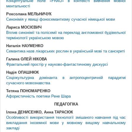
Концептуальне поле «FRAU» в контексті вивчення мовної
ментальності
Роксолана МЕЛЬНИЧУК
Синонімія у явищі фоносемантизму сучасної німецької мови
Лариса МОСІЄВИЧ
Вплив синонімії та полісемії на переклад англомовної будівельної
термінології українською мовою
Наталія НАУМЕНКО
Семантика назв лікарських рослин в українській мові та санскриті
Галина ОЛЕЙ НІКОВА
Фрактальний простір у науково-фантастичному дискурсі
Надія ОПАШНЮК
Соціокультурна домінанта в антропоцентричній парадигмі
сучасного мовознавства
Тетяна ПОНОМАРЕНКО
Афористичність поетики Рене Шара
ПЕДАГОГIКА
Ілона ДЕНИСЕНКО, Анна ТАРАСЮК
Особливості використання технології змішаного навчання під час
викладання іноземної мови у мовному вищому навчальному
закладі