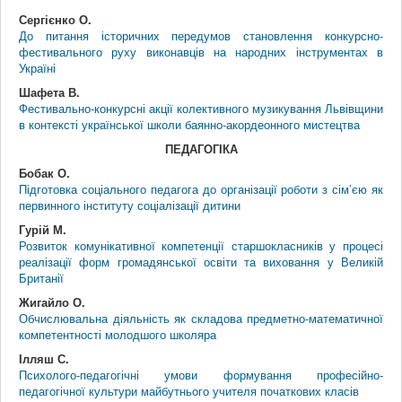
Сергієнко О.
До питання історичних передумов становлення конкурсно-
фестивального руху виконавців на народних інструментах в
Україні
Шафета В.
Фестивально-конкурсні акції колективного музикування Львівщини
в контексті української школи баянно-акордеонного мистецтва
ПЕДАГОГІКА
Бобак О.
Підготовка соціального педагога до організації роботи з сім’єю як
первинного інституту соціалізації дитини
Гурій М.
Розвиток комунікативної компетенції старшокласників у процесі
реалізації форм громадянської освіти та виховання у Великій
Британії
Жигайло О.
Обчислювальна діяльність як складова предметно-математичної
компетентності молодшого школяра
Ілляш С.
Психолого-педагогічні умови формування професійно-
педагогічної культури майбутнього учителя початкових класів