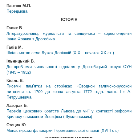
Пантюк М.П.
Передмова
ІСТОРІЯ
Галик В.
Літературознавці, журналісти та священики – кореспонденти
Івана Франка з Дрогобича
Галів М.
Шкільництво села Лужок Долішній (ХІХ – початок ХХ ст.)
Ільницький В.
До проблеми чисельності підпілля у Дрогобицькій окрузі ОУН
(1945 – 1952)
Кісіль В.
Писемні пам’ятки на сторінках «Сводной галичско-русской
литописи съ 1700 до конца августа 1772 года. часть І.» А.
Петрушевича
Лазорак Б.
Перехід церковних братств Львова до унії у контексті реформи
Крилосу єпископом Йосифом (Шумлянським)
Стецик Ю.
Монастирські фільварки Перемишльської єпархії (XVIII ст.)