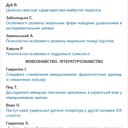
Дуб В.
Ціннісно-смислові характеристики майбутніх педагогів
Заболоцька С.
Особливості розвитку моральних форм поведінки дошкільників в
експериментальних умовах
Зимянський А.
Психологічні особливості розвитку моральної позиції підлітків
Хавула Р.
Психологічні особливості подружньої сумісності
МОВОЗНАВСТВО. ЛІТЕРАТУРОЗНАВСТВО
Гавриляк І.
Специфіка становлення німецькомовних фразеологічних одиниць
зі семантикою кольору
Пиц Т.
Дослідження німецьких лексичних запозичень в українській мові у
німецькомовних країнах
Вовк О.
Поступ нової української дитячої літератури у другій половині ХІХ
століття
Гаврилюк Х.