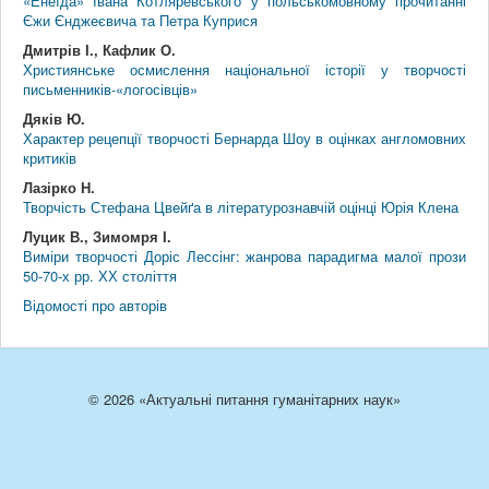
«Енеїда» Івана Котляревського у польськомовному прочитанні
Єжи Єнджеєвича та Петра Куприся
Дмитрів І., Кафлик О.
Християнське осмислення національної історії у творчості
письменників-«логосівців»
Дяків Ю.
Характер рецепції творчості Бернарда Шоу в оцінках англомовних
критиків
Лазірко Н.
Творчість Стефана Цвeйґа в літературознавчій оцінці Юрія Клена
Луцик В., Зимомря І.
Виміри творчості Доріс Лессінг: жанрова парадигма малої прози
50-70-х рр. ХХ століття
Відомості про авторів
© 2026 «Актуальні питання гуманітарних наук»