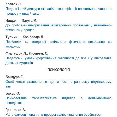
Колток Л.
Педагогічний дискурс як засіб інтенсифікації навчально-виховного
процесу у вищій школі
Нищак І., Пагута М.
До проблеми використання електронних посібників у навчально-
виховному процесі
Турчик І., Козіброда Л.
Проблеми та тенденції шкільного фізичного виховання за
кордоном
Фартушок Л., Лісенчук С.
Педагогічні умови формування готовності до праці у вихованців
дитячих будинків
ПСИХОЛОГІЯ
Бандура Г.
Особливості становлення ідентичності в ранньому підлітковому
віці
Бахур О.
Психологічна характеристика підлітків з делінквентною
поведінкою
Гринечко А.
Роль самооцінювання в процесі самовизначення особистості