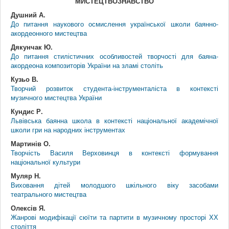
МИСТЕЦТВОЗНАВСТВО
Душний А.
До питання наукового осмислення української школи баянно-
акордеонного мистецтва
Дякунчак Ю.
До питання стилістичних особливостей творчості для баяна-
акордеона композиторів України на зламі століть
Кузьо В.
Творчий розвиток студента-інструменталіста в контексті
музичного мистецтва України
Кундис Р.
Львівська баянна школа в контексті національної академічної
школи гри на народних інструментах
Мартинів О.
Творчість Василя Верховинця в контексті формування
національної культури
Муляр Н.
Виховання дітей молодшого шкільного віку засобами
театрального мистецтва
Олексів Я.
Жанрові модифікації сюїти та партити в музичному просторі ХХ
століття