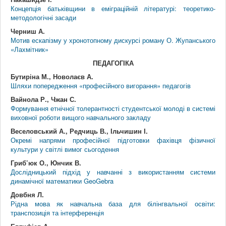
Концепція батьківщини в еміграційній літературі: теоретико-
методологічні засади
Черниш А.
Мотив ескапізму у хронотопному дискурсі роману О. Жупанського
«Лахмітник»
ПЕДАГОГІКА
Бутиріна М., Новолаєв А.
Шляхи попередження «професійного вигорання» педагогів
Вайнола Р., Чжан С.
Формування етнічної толерантності студентської молоді в системі
виховної роботи вищого навчального закладу
Веселовський А., Редчиць В., Ільчишин І.
Окремі напрями професійної підготовки фахівця фізичної
культури у світлі вимог сьогодення
Гриб’юк О., Юнчик В.
Дослідницький підхід у навчанні з використанням системи
динамічної математики GeoGebra
Довбня Л.
Рідна мова як навчальна база для білінгвальної освіти:
транспозиція та інтерференція