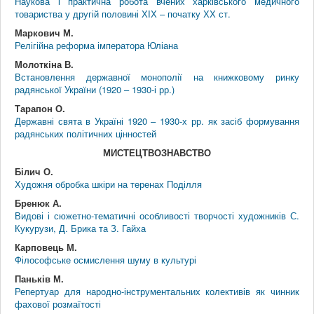
Наукова і практична робота вчених харківського медичного
товариства у другій половині ХІХ – початку ХХ ст.
Маркович М.
Релігійна реформа імператора Юліана
Молоткіна В.
Встановлення державної монополії на книжковому ринку
радянської України (1920 – 1930-і рр.)
Тарапон О.
Державні свята в Україні 1920 – 1930-х рр. як засіб формування
радянських політичних цінностей
МИСТЕЦТВОЗНАВСТВО
Білич О.
Художня обробка шкіри на теренах Поділля
Бренюк А.
Видові і сюжетно-тематичні особливості творчості художників С.
Кукурузи, Д. Брика та З. Гайха
Карповець М.
Філософське осмислення шуму в культурі
Паньків М.
Репертуар для народно-інструментальних колективів як чинник
фахової розмаїтості