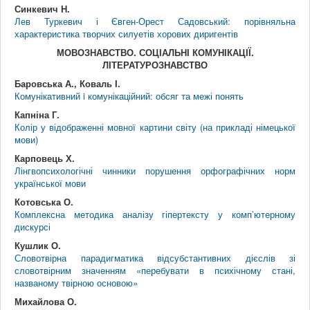
Синкевич Н.
Лев Туркевич і Євген-Орест Садовський: порівняльна
характеристика творчих силуетів хорових диригентів
МОВОЗНАВСТВО. СОЦІАЛЬНІ КОМУНІКАЦІЇ.
ЛІТЕРАТУРОЗНАВСТВО
Баровська А., Коваль І.
Комунікативний i комунікаційний: обсяг та межі понять
Капніна Г.
Колір у відображенні мовної картини світу (на прикладі німецької
мови)
Карповець Х.
Лінгвопсихологічні чинники порушення орфографічних норм
української мови
Котовська О.
Комплексна методика аналізу гіпертексту у комп’ютерному
дискурсі
Кушлик О.
Словотвірна парадигматика відсубстантивних дієслів зі
словотвірним значенням «перебувати в психічному стані,
названому твірною основою»
Михайлова О.