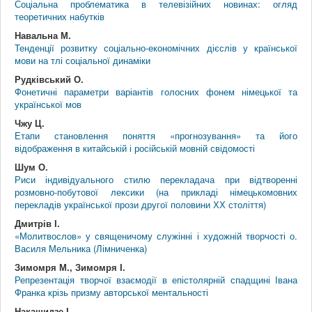
Соціальна проблематика в телевізійних новинах: огляд
теоретичних набутків
Навальна М.
Тенденції розвитку соціально-економічних дієслів у країнської
мови на тлі соціальної динаміки
Рудківський О.
Фонетичні параметри варіантів голосних фонем німецької та
української мов
Чжу Ц.
Етапи становлення поняття «прогнозування» та його
відображення в китайській і російській мовній свідомості
Шум О.
Риси індивідуального стилю перекладача при відтворенні
розмовно-побутової лексики (на прикладі німецькомовних
перекладів української прози другої половини ХХ століття)
Дмитрів І.
«Молитвослов» у священичому служінні і художній творчості о.
Василя Мельника (Лімниченка)
Зимомря М., Зимомря І.
Репрезентація творчої взаємодії в епістолярній спадщині Івана
Франка крізь призму авторської ментальності
Накашидзе І.