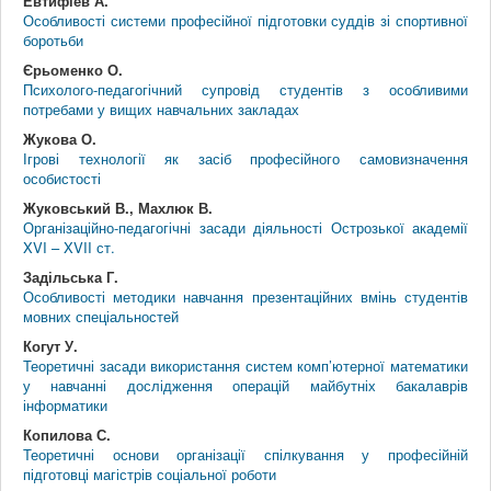
Евтифіев А.
Особливості системи професійної підготовки суддів зі спортивної
боротьби
Єрьоменко О.
Психолого-педагогічний супровід студентів з особливими
потребами у вищих навчальних закладах
Жукова О.
Ігрові технології як засіб професійного самовизначення
особистості
Жуковський В., Махлюк В.
Організаційно-педагогічні засади діяльності Острозької академії
XVI – XVII ст.
Задільська Г.
Особливості методики навчання презентаційних вмінь студентів
мовних спеціальностей
Когут У.
Теоретичні засади використання систем комп’ютерної математики
у навчанні дослідження операцій майбутніх бакалаврів
інформатики
Копилова С.
Теоретичні основи організації спілкування у професійній
підготовці магістрів соціальної роботи