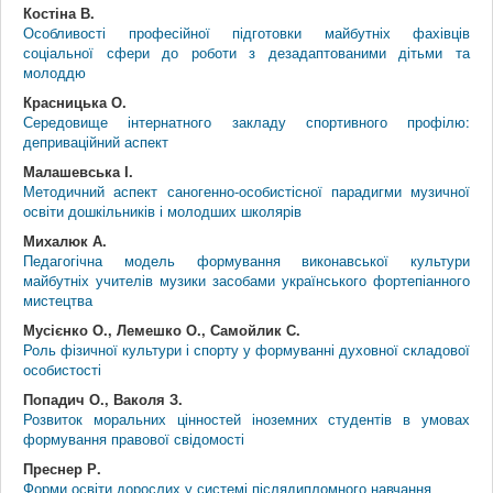
Костіна В.
Особливості професійної підготовки майбутніх фахівців
соціальної сфери до роботи з дезадаптованими дітьми та
молоддю
Красницька О.
Середовище інтернатного закладу спортивного профілю:
деприваційний аспект
Малашевська І.
Методичний аспект саногенно-особистісної парадигми музичної
освіти дошкільників і молодших школярів
Михалюк А.
Педагогічна модель формування виконавської культури
майбутніх учителів музики засобами українського фортепіанного
мистецтва
Мусієнко О., Лемешко О., Самойлик С.
Роль фізичної культури і спорту у формуванні духовної складової
особистості
Попадич О., Ваколя З.
Розвиток моральних цінностей іноземних студентів в умовах
формування правової свідомості
Преснер Р.
Форми освіти дорослих у системі післядипломного навчання