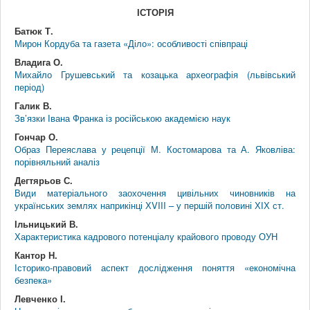
ІСТОРІЯ
Батюк Т.
Мирон Кордуба та газета «Діло»: особливості співпраці
Владига О.
Михайло Грушевський та козацька археографія (львівський
період)
Галик В.
Зв’язки Івана Франка із російською академією наук
Гончар О.
Образ Переяслава у рецепції М. Костомарова та А. Яковліва:
порівняльний аналіз
Дегтярьов С.
Види матеріального заохочення цивільних чиновників на
українських землях наприкінці ХVIII – у першій половині ХІХ ст.
Ільницький В.
Характеристика кадрового потенціалу крайового проводу ОУН
Кантор Н.
Історико-правовий аспект дослідження поняття «економічна
безпека»
Левченко І.