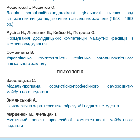
Решетова І., Решетов О.
Досвід організаційно-педагогічної діяльності вчених рад
вітчизняних вищих педагогічних навчальних закладів (1958 – 1963
рр.)
Русіна Н., Люльчик В., Кийко Н., Петрова О.
Формування дослідницьких компетенцій майбутніх фахівців із
землевпорядкування
Семанчина В.
Управлінська компетентність керівника загальноосвітнього
навчального закладу
ПСИХОЛОГІЯ
Заболоцька С.
Модель-програма особистісно-професійного саморозвитку
майбутнього педагога
Зимянський А.
Психологічна характеристика образу «Я-педагог» студента
Марценюк М., Фельцан І.
Емотивний аспект професійної компетентності майбутнього
педагога