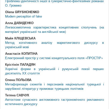
Проблема ідентичності іншої в гумористично-фентезійних романах
О. Громико
Olena GRYSHCHENKO
Modern perception of fake
Алла ДАВИДЕНКО
Лінгвосеміотична характеристика концептивних сполучень (на
матеріалі української та англійської мов)
Майя КЛІЩЕВСЬКА
Метод когнітивного аналізу маркетингового дискурсу в
українській мові
Анастасія КОПИТІНА
Електронний простір у системі концептуального поля «ПРОСТІР»
Крістінія ПАЛАДЯН
Хореїчні форми в українській і румунській поезії перших
десятиліть ХХ століття
Олена ПОЛЬОВА
Метафоризація сюжетів і персонажів національної турецької і
зарубіжної літератур у промовах турецьких політиків
Тетяна САВЧУК
Автохтони сучасного англомовного гастрономічного рекламного
естетичного дискурсу