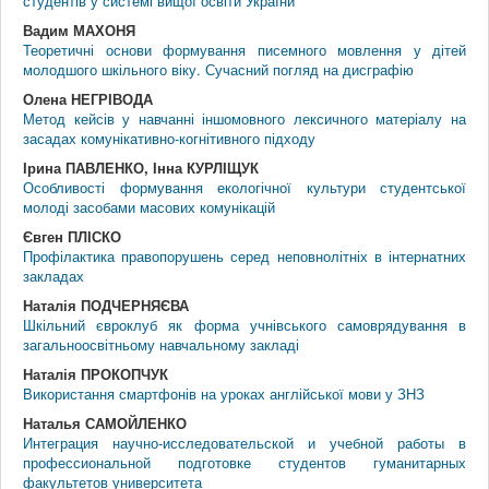
студентів у системі вищої освіти України
Вадим МАХОНЯ
Теоретичні основи формування писемного мовлення у дітей
молодшого шкільного віку. Сучасний погляд на дисграфію
Олена НЕГРІВОДА
Метод кейсів у навчанні іншомовного лексичного матеріалу на
засадах комунікативно-когнітивного підходу
Ірина ПАВЛЕНКО, Інна КУРЛІЩУК
Особливості формування екологічної культури студентської
молоді засобами масових комунікацій
Євген ПЛІСКО
Профілактика правопорушень серед неповнолітніх в інтернатних
закладах
Наталія ПОДЧЕРНЯЄВА
Шкільний євроклуб як форма учнівського самоврядування в
загальноосвітньому навчальному закладі
Наталія ПРОКОПЧУК
Використання смартфонів на уроках англійської мови у ЗНЗ
Наталья САМОЙЛЕНКО
Интеграция научно-исследовательской и учебной работы в
профессиональной подготовке студентов гуманитарных
факультетов университета