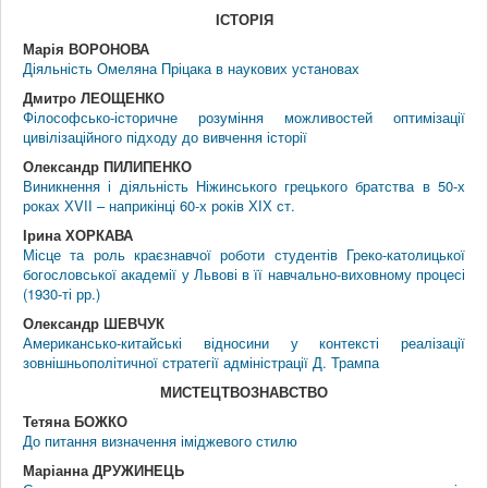
IСТОРIЯ
Марія ВОРОНОВА
Діяльність Омеляна Пріцака в наукових установах
Дмитро ЛЕОЩЕНКО
Філософсько-історичне розуміння можливостей оптимізації
цивілізаційного підходу до вивчення історії
Олександр ПИЛИПЕНКО
Виникнення і діяльність Ніжинського грецького братства в 50-х
роках ХVІІ – наприкінці 60-х років ХІХ ст.
Ірина ХОРКАВА
Місце та роль краєзнавчої роботи студентів Греко-католицької
богословської академії у Львові в її навчально-виховному процесі
(1930-ті рр.)
Олександр ШЕВЧУК
Американсько-китайські відносини у контексті реалізації
зовнішньополітичної стратегії адміністрації Д. Трампа
МИСТЕЦТВОЗНАВСТВО
Тетяна БОЖКО
До питання визначення іміджевого стилю
Маріанна ДРУЖИНЕЦЬ