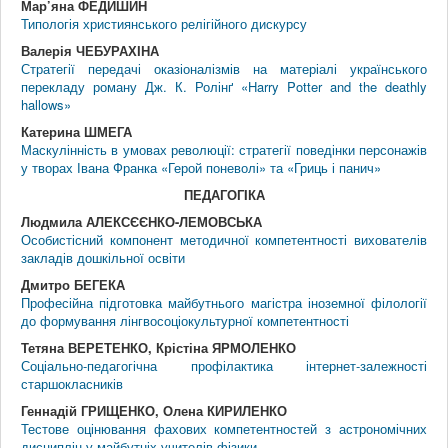
Мар’яна ФЕДИШИН
Типологія християнського релігійного дискурсу
Валерія ЧЕБУРАХІНА
Стратегії передачі оказіоналізмів на матеріалі українського
перекладу роману Дж. К. Ролінґ «Harry Potter and the deathly
hallows»
Катерина ШМЕГА
Маскулінність в умовах революції: стратегії поведінки персонажів
у творах Івана Франка «Герой поневолі» та «Гриць і панич»
ПЕДАГОГIКА
Людмила АЛЕКСЄЄНКО-ЛЕМОВСЬКА
Особистісний компонент методичної компетентності вихователів
закладів дошкільної освіти
Дмитро БЕГЕКА
Професійна підготовка майбутнього магістра іноземної філології
до формування лінгвосоціокультурної компетентності
Тетяна ВЕРЕТЕНКО, Крістіна ЯРМОЛЕНКО
Соціально-педагогічна профілактика інтернет-залежності
старшокласників
Геннадій ГРИЩЕНКО, Олена КИРИЛЕНКО
Тестове оцінювання фахових компетентностей з астрономічних
дисциплін у майбутніх учителів фізики