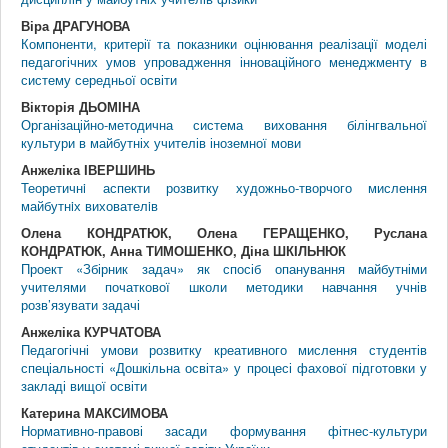
Віра ДРАГУНОВА
Компоненти, критерії та показники оцінювання реалізації моделі
педагогічних умов упровадження інноваційного менеджменту в
систему середньої освіти
Вікторія ДЬОМІНА
Організаційно-методична система виховання білінгвальної
культури в майбутніх учителів іноземної мови
Анжеліка ІВЕРШИНЬ
Теоретичнi аспекти розвитку художньо-творчого мислення
майбутнiх вихователiв
Олена КОНДРАТЮК, Олена ГЕРАЩЕНКО, Руслана
КОНДРАТЮК, Анна ТИМОШЕНКО, Діна ШКІЛЬНЮК
Проект «Збірник задач» як спосіб опанування майбутніми
учителями початкової школи методики навчання учнів
розв’язувати задачі
Анжеліка КУРЧАТОВА
Педагогічні умови розвитку креативного мислення студентів
спеціальності «Дошкільна освіта» у процесі фахової підготовки у
закладі вищої освіти
Катерина МАКСИМОВА
Нормативно-правові засади формування фітнес-культури