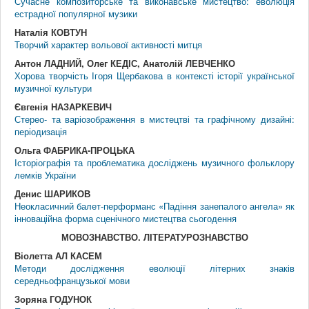
Сучасне композиторське та виконавське мистецтво: еволюція
естрадної популярної музики
Наталія КОВТУН
Творчий характер вольової активності митця
Антон ЛАДНИЙ, Олег КЕДІС, Анатолій ЛЕВЧЕНКО
Хорова творчість Ігоря Щербакова в контексті історії української
музичної культури
Євгенія НАЗАРКЕВИЧ
Стерео- та варіозображення в мистецтві та графічному дизайні:
періодизація
Ольга ФАБРИКА-ПРОЦЬКА
Історіографія та проблематика досліджень музичного фольклору
лемків України
Денис ШАРИКОВ
Неокласичний балет-перформанс «Падіння занепалого ангела» як
інноваційна форма сценічного мистецтва сьогодення
МОВОЗНАВСТВО. ЛIТЕРАТУРОЗНАВСТВО
Віолетта АЛ КАСЕМ
Методи дослідження еволюції літерних знаків
середньофранцузької мови
Зоряна ГОДУНОК