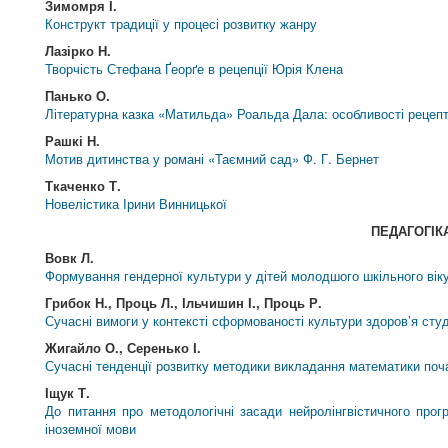
Зимомря І.
Конструкт традиції у процесі розвитку жанру
Лазірко Н.
Творчість Стефана Ґеорґе в рецепції Юрія Клена
Панько О.
Літературна казка «Матильда» Роальда Дала: особливості рецепт
Рашкі Н.
Мотив дитинства у романі «Таємний сад» Ф. Г. Бернет
Ткаченко Т.
Новелістика Ірини Винницької
ПЕДАГОГІК
Вовк Л.
Формування гендерної культури у дітей молодшого шкільного вік
Грибок Н., Проць Л., Ільчишин І., Проць Р.
Сучасні вимоги у контексті сформованості культури здоров’я студ
Жигайло О., Серенько І.
Сучасні тенденції розвитку методики викладання математики поч
Іщук Т.
До питання про методологічні засади нейролінгвістичного прог
іноземної мови