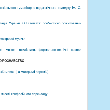
тківського гуманітарно-педагогічного коледжу ім. О.
ладів України XXI століття: особистісно орієнтований
ркестрової музики
’я Аніко»: стилістика, формально-технічні засоби
ТУРОЗНАВСТВО
ькій мовах (на матеріалі паремій)
и якості конфесійного перекладу