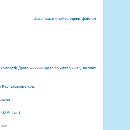
Завантажити номер одним файлом
 компартії Дрогобиччини щодо побиття учнів у школах
в Карпатському краї
країни
 (XVIII ст.)
грам