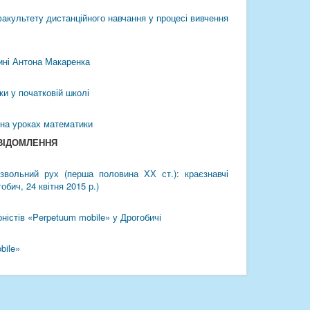
акультету дистанційного навчання у процесі вивчення
щині Антона Макаренка
и у початковій школі
 на уроках математики
ОВІДОМЛЕННЯ
извольний рух (перша половина ХХ ст.): краєзнавчі
бич, 24 квітня 2015 р.)
оністів «Perpetuum mobile» у Дрогобичі
bile»