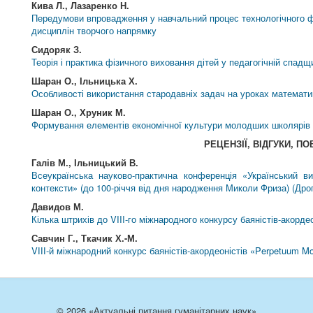
Кива Л., Лазаренко Н.
Передумови впровадження у навчальний процес технологічного ф
дисциплін творчого напрямку
Сидоряк З.
Теорія і практика фізичного виховання дітей у педагогічній спад
Шаран О., Ільницька Х.
Особливості використання стародавніх задач на уроках математик
Шаран О., Хруник М.
Формування елементів економічної культури молодших школярів
РЕЦЕНЗІЇ, ВІДГУКИ, П
Галів М., Ільницький В.
Всеукраїнська науково-практична конференція «Український в
контексти» (до 100-річчя від дня народження Миколи Фриза) (Дрого
Давидов М.
Кілька штрихів до VIII-го міжнародного конкурсу баяністів-акорде
Савчин Г., Ткачик Х.-М.
VІІІ-й міжнародний конкурс баяністів-акордеоністів «Perpetuum Mo
© 2026 «Актуальні питання гуманітарних наук»