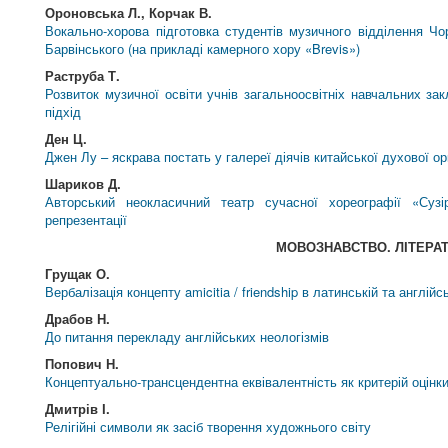
Ороновська Л., Корчак В.
Вокально-хорова підготовка студентів музичного відділення Чор
Барвінського (на прикладі камерного хору «Brevis»)
Раструба Т.
Розвиток музичної освіти учнів загальноосвітніх навчальних зак
підхід
Ден Ц.
Джен Лу – яскрава постать у галереї діячів китайської духової о
Шариков Д.
Авторський неокласичний театр сучасної хореографії «Сузір
репрезентації
МОВОЗНАВСТВО. ЛІТЕРА
Грущак О.
Вербалізація концепту amicitia / friendship в латинській та англійс
Драбов Н.
До питання перекладу англійських неологізмів
Попович Н.
Концептуально-трансцендентна еквівалентність як критерій оцінк
Дмитрів І.
Релігійні символи як засіб творення художнього світу