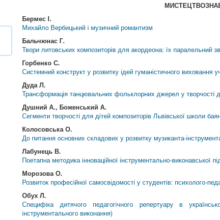
МИСТЕЦТВОЗНА
Бермес І.
Михайло Вербицький і музичний романтизм
Бальчюнас Г.
Твори литовських композиторів для акордеона: їх паралельний зв
Горбенко С.
Системний конструкт у розвитку ідей гуманістичного виховання у
Дуда Л.
Трансформація танцювальних фольклорних джерел у творчості 
Душний А., Боженський А.
Сегменти творчості для дітей композиторів Львівської школи ба
Колосовська О.
До питання основних складових у розвитку музиканта-інструмента
Лабунець В.
Поетапна методика інноваційної інструментально-виконавської пі
Морозова О.
Розвиток професійної самосвідомості у студентів: психолого-педа
Обух Л.
Специфіка дитячого педагогічного репертуару в українськ
інструментального виконання)