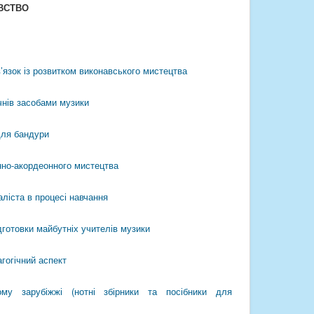
ВСТВО
’язок із розвитком виконавського мистецтва
чнів засобами музики
для бандури
янно-акордеонного мистецтва
ліста в процесі навчання
дготовки майбутніх учителів музики
гогічний аспект
ому зарубіжжі (нотні збірники та посібники для