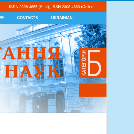
ISSN 2308-4855 (Print), ISSN 2308-4863 (Online)
VE
CONTACTS
UKRAINIAN