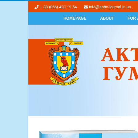
+ 38 (066) 423 19 54
info@aphn-journal.in.ua
HOMEPAGE
ABOUT
FOR