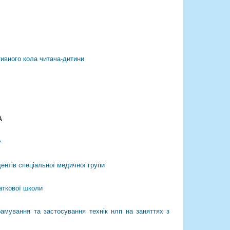
ивного кола читача-дитини
А
у
ентів спеціальної медичної групи
аткової школи
рамування та застосування технік нлп на заняттях з