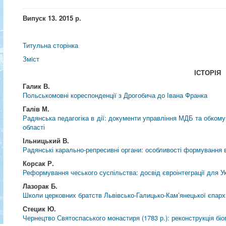
Випуск 13. 2015 р.
Титульна сторінка
Змiст
ІСТОРІЯ
Галик В.
Польськомовні кореспонденції з Дрогобича до Івана Франка
Галів М.
Радянська педагогіка в дії: документи управління МДБ та обкому
області
Ільницький В.
Радянські карально-репресивні органи: особливості формування 
Корсак Р.
Реформування чеського суспільства: досвід євроінтеграції для У
Лазорак Б.
Школи церковних братств Львівсько-Галицько-Кам’янецької єпархії
Стецик Ю.
Чернецтво Святоспаського монастиря (1783 р.): реконструкція біо