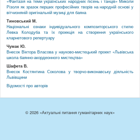
«Фантазія на теми українських народних пісень і танців» Миколи
Різоля як зразок перших професійних творів на народній основі у
вітчизняній оригінальній музиці для баяна
Тиновський М.
Національні ознаки індивідуального композиторського стилю
Левка Колодуба та їх проекція на створення українського
кларнетового репертуару
Чумак Ю.
Внесок Віктора Власова у науково-мистецький проект «Львівська
школа баянно-акордеонного мистецтва»
Шафета В.
Внесок Костянтина Соколова у творчо-виконавську діяльність
Львівщини
Відомості про авторів
© 2026 «Актуальні питання гуманітарних наук»