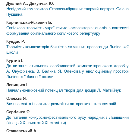
Душний А., Дякунчак Ю.
Невідомий композитор Старосамбірщини: творчий портрет Юліана
Пукшина
Корчинська-Яскевич Б.
Сопілкова творчість українських композиторів: аналіз в контексті
формування оригінального сопілкового репертуару
Кундис Р.
Творчість композиторів-баяністів як чинник пропаганди Львівської
школи
Куртий І.
До питання стильових особливостей композиторсьокого доробку
А. Онуфрієнка, В. Балика, Я. Олексіва у еволюційному просторі
Львівської баянної школи
Левицька І.
Навчально-виховний потенціал творів для домри Л. Матвійчук
Олексів Я.
Баянна сюїта і партита: розмаїття авторських інтерпретацій
Сергієнко О.
До питання конкурсно-фестивального руху народників Львівщини
(кінець ХХ початок ХХІ століття)
Сташевський А.