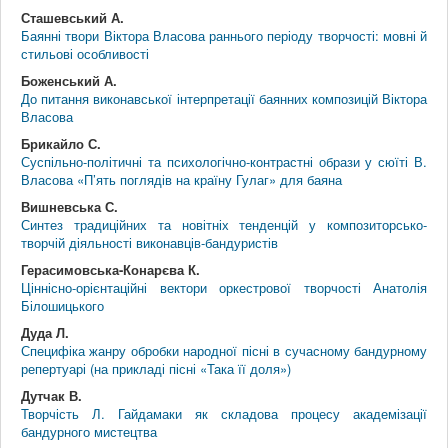
Сташевський А.
Баянні твори Віктора Власова раннього періоду творчості: мовні й
стильові особливості
Боженський А.
До питання виконавської інтерпретації баянних композицій Віктора
Власова
Брикайло С.
Суспільно-політичні та психологічно-контрастні образи у сюїті В.
Власова «П’ять поглядів на країну Гулаг» для баяна
Вишневська С.
Синтез традиційних та новітніх тенденцій у композиторсько-
творчій діяльності виконавців-бандуристів
Герасимовська-Конарєва К.
Ціннісно-орієнтаційні вектори оркестрової творчості Анатолія
Білошицького
Дуда Л.
Специфіка жанру обробки народної пісні в сучасному бандурному
репертуарі (на прикладі пісні «Така її доля»)
Дутчак В.
Творчість Л. Гайдамаки як складова процесу академізації
бандурного мистецтва