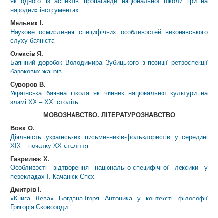
як одного із аспектів пропаганди національної школи гри на
народних інструментах
Мельник І.
Наукове осмислення специфічних особливостей виконавського
слуху баяніста
Олексів Я.
Баянний доробок Володимира Зубицького з позиції ретроспекції
барокових жанрів
Суворов В.
Українська баянна школа як чинник національної культури на
зламі ХХ – ХХІ століть
МОВОЗНАВСТВО. ЛІТЕРАТУРОЗНАВСТВО
Вовк О.
Діяльність українських письменників-фольклористів у середині
ХІХ – початку ХХ століття
Гаврилюк Х.
Особливості відтворення національно-специфічної лексики у
перекладах І. Качанюк-Спєх
Дмитрів І.
«Книга Лева» Богдана-Ігоря Антонича у контексті філософії
Григорія Сковороди