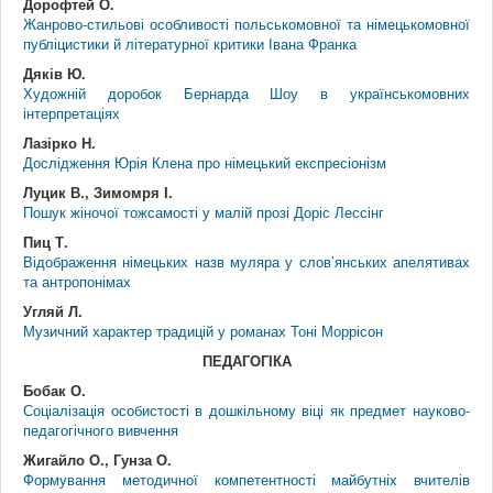
Дорофтей О.
Жанрово-стильові особливості польськомовної та німецькомовної
публіцистики й літературної критики Івана Франка
Дяків Ю.
Художній доробок Бернарда Шоу в українськомовних
інтерпретаціях
Лазірко Н.
Дослідження Юрія Клена про німецький експресіонізм
Луцик В., Зимомря І.
Пошук жіночої тожсамості у малій прозі Доріс Лессінг
Пиц Т.
Відображення німецьких назв муляра у слов’янських апелятивах
та антропонімах
Угляй Л.
Музичний характер традицій у романах Тоні Моррісон
ПЕДАГОГІКА
Бобак О.
Соціалізація особистості в дошкільному віці як предмет науково-
педагогічного вивчення
Жигайло О., Гунза О.
Формування методичної компетентності майбутніх вчителів