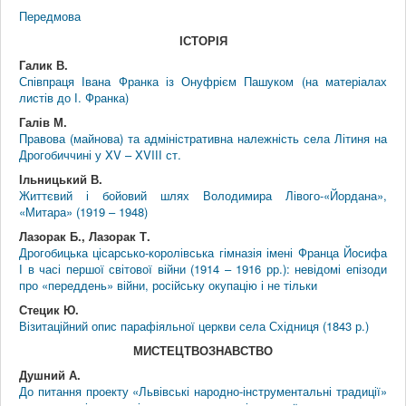
Передмова
ІСТОРІЯ
Галик В.
Співпраця Івана Франка із Онуфрієм Пашуком (на матеріалах
листів до І. Франка)
Галів М.
Правова (майнова) та адміністративна належність села Літиня на
Дрогобиччині у XV – XVIІІ ст.
Ільницький В.
Життєвий і бойовий шлях Володимира Лівого-«Йордана»,
«Митара» (1919 – 1948)
Лазорак Б., Лазорак Т.
Дрогобицька цісарсько-королівська гімназія імені Франца Йосифа
І в часі першої світової війни (1914 – 1916 рр.): невідомі епізоди
про «переддень» війни, російську окупацію і не тільки
Стецик Ю.
Візитаційний опис парафіяльної церкви села Східниця (1843 р.)
МИСТЕЦТВОЗНАВСТВО
Душний А.
До питання проекту «Львівські народно-інструментальні традиції»