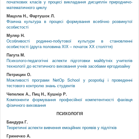
початкових класів у процесі викладання дисциплін природничо-
математичного циклу
Мацола Н., Фартушок Л.
Фізична культура в процесі формування всебічно розвинутої
особистості
Муляр Н.
Особливості родинно-побутової культури в становленні
особистості (друга половина ХІХ – початок ХХ століття)
Пагута М.
Психолого-педагогічні аспекти підготовки майбутніх учителів
технології до естетичного виховання учнів засобами ергодизайну
Петрицин О.
Можливості програми NetOp School у розробці і проведенні
тестового контролю знань студентів
Чепелюк А., Пиц Н., Кушнір Р.
Компоненти формування професійної компетентності фахівця
фізичного виховання
ПСИХОЛОГІЯ
Бандура Г.
Теоретичні аспекти вивчення емоційних проявів у підлітків
Гринечко А.