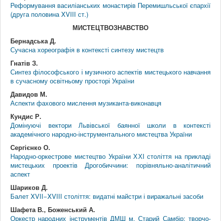
Реформування василіанських монастирів Перемишльської єпархії
(друга половина XVIII ст.)
МИСТЕЦТВОЗНАВСТВО
Бернадська Д.
Сучасна хореографія в контексті синтезу мистецтв
Гнатів З.
Синтез філософського і музичного аспектів мистецького навчання
в сучасному освітньому просторі України
Давидов М.
Аспекти фахового мислення музиканта-виконавця
Кундис Р.
Домінуючі вектори Львівської баянної школи в контексті
академічного народно-інструментального мистецтва України
Сергієнко О.
Народно-оркестрове мистецтво України ХХІ століття на прикладі
мистецьких проектів Дрогобиччини: порівняльно-аналітичний
аспект
Шариков Д.
Балет XVII−XVIII століття: видатні майстри і виражальні засоби
Шафета В., Боженський А.
Оркестр народних інструментів ДМШ м. Старий Самбір: творчо-