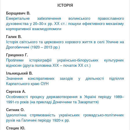
ІСТОРІЯ
Борщевич В.
Емеритальне забезпечення волинського православного
духовенства у 20–30-х рр. ХХ ст.: пошуки ефективного механізму
корпоративної взаємодопомоги
Галик В.
Історія світського та церковного хорового життя в селі Уличне на
Дрогобиччині (1920 – 2013 рр.)
Гриценко Г.
Проблеми історіографії українсько-білоруських культурних
відносин (друга половина ХІХ – початок ХХ ст.)
Ільницький В.
Значення конспіративних заходів у діяльності підпілля
Карпатського краю ОУН
Сергєєв А.
Особливості процесу державотворення в Україні періоду 1989–
1991-го років (на прикладі Донеччини та Закарпаття)
Ситник О.
Ідеологічна спрямованість українських громадсько-політичних
рухів на Галичині періоду 1920-х рр.
Стецик Ю.