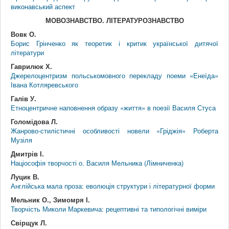
виконавський аспект
МОВОЗНАВСТВО. ЛІТЕРАТУРОЗНАВСТВО
Вовк О.
Борис Грінченко як теоретик і критик української дитячої
літератури
Гаврилюк Х.
Джерелоцентризм польськомовного перекладу поеми «Енеїда»
Івана Котляревського
Галів У.
Етноцентричне наповнення образу «життя» в поезії Василя Стуса
Голомідова Л.
Жанрово-стилістичні особливості новели «Гріджія» Роберта
Музіля
Дмитрів І.
Націософія творчості о. Василя Мельника (Лімниченка)
Луцик В.
Англійська мала проза: еволюція структури і літературної форми
Мельник О., Зимомря І.
Творчість Миколи Маркевича: рецептивні та типологічні виміри
Свірщук Л.