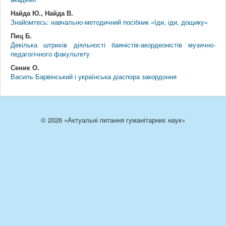
Найда Ю., Найда В.
Знайомтесь: навчально-методичний посібник «Іди, іди, дощику»
Пиц Б.
Декілька штрихів діяльності баяністів-акордеоністів музично-
педагогічного факультету
Сеник О.
Василь Барвінський і українська діаспора закордоння
© 2026 «Актуальні питання гуманітарних наук»