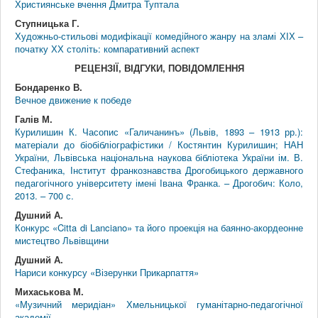
Християнське вчення Дмитра Туптала
Ступницька Г.
Художньо-стильові модифікації комедійного жанру на зламі ХІХ –
початку ХХ століть: компаративний аспект
РЕЦЕНЗІЇ, ВІДГУКИ, ПОВІДОМЛЕННЯ
Бондаренко В.
Вечное движение к победе
Галів М.
Курилишин К. Часопис «Галичанинъ» (Львів, 1893 – 1913 рр.):
матеріали до біобібліографістики / Костянтин Курилишин; НАН
України, Львівська національна наукова бібліотека України ім. В.
Стефаника, Інститут франкознавства Дрогобицького державного
педагогічного університету імені Івана Франка. – Дрогобич: Коло,
2013. – 700 с.
Душний А.
Конкурс «Citta di Lanciano» та його проекція на баянно-акордеонне
мистецтво Львівщини
Душний А.
Нариси конкурсу «Візерунки Прикарпаття»
Михаськова М.
«Музичний меридіан» Хмельницької гуманітарно-педагогічної
академії