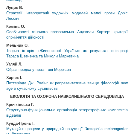
Луцик В.
Стратегії інтерпретації художніх моделей малої прози Доріс
Лессінг
Кемінь О.
Особливості жіночого прозописьма Анджели Картер: критерії
сприйняття дійсності
Мельник О.
Творча історія «Живописної України» як результат співпраці
Тараса Шевченка та Миколи Маркевича
Угляй Л.
Образ предка у прозі Тоні Моррісон
Харюк І.
Поттеріада Дж. Ролінг як репрезентативне явище філософії new
age в сучасному суспільстві
ЕКОЛОГІЯ ТА ОХОРОНА НАВКОЛИШНЬОГО СЕРЕДОВИЩА
Кречківська Г.
Структурно-функціональна організація гетеротрофних комплексів
відвалів
Кунда-Пронь І.
Мутаційні процеси у природній популяції Drosophila melanogaster
м. Дрогобича