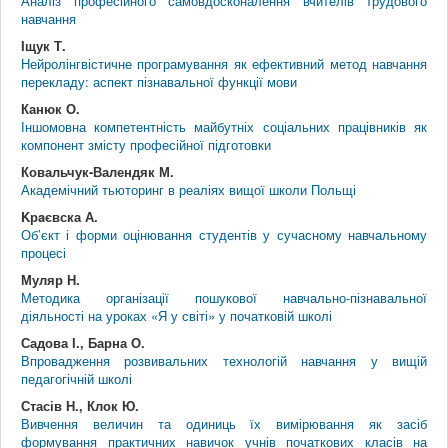
Аналіз професійного самовдосконалення вчителів трудового
навчання
Іщук Т.
Нейролінгвістичне програмування як ефективний метод навчання
перекладу: аспект пізнавальної функції мови
Канюк О.
Іншомовна компетентність майбутніх соціальних працівників як
компонент змісту професійної підготовки
Ковальчук-Валендяк М.
Академічний тьюторинг в реаліях вищої школи Польщі
Kрaєвска А.
Об’єкт і форми оцінювання студентів у сучасному навчальному
процесі
Муляр Н.
Методика організації пошукової навчально-пізнавальної
діяльності на уроках «Я у світі» у початковій школі
Садова І., Барна О.
Впровадження розвивальних технологій навчання у вищій
педагогічній школі
Стасів Н., Клок Ю.
Вивчення величин та одиниць їх вимірювання як засіб
формування практичних навичок учнів початкових класів на