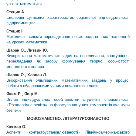
уроках математики
Стецик А.
Еволюція сутнісних характеристик соціальної відповідальності
підприємництва
Стецик І.
Методичні аспекти впровадження нових педагогічних технологій
на уроках математики
Шаран О., Литвин Ю.
Використання математичних задач на переливання, зважування,
перекладання як засобу формування творчої особистості
молодшого школяра
Шаран О., Хлопан Л.
Використання олімпіадних математичних завдань у процесі
роботи з обдарованими учнями початкових класів
Яким Р., Явір М.
Вплив індивідуальних особливостей студентів спеціальності
«Технологічна освіта» на формування у них компонентів культури
безпеки
МОВОЗНАВСТВО. ЛІТЕРАТУРОЗНАВСТВО
Качмар О.
Аспекти «контактоустановлюваності» Північноамериканського