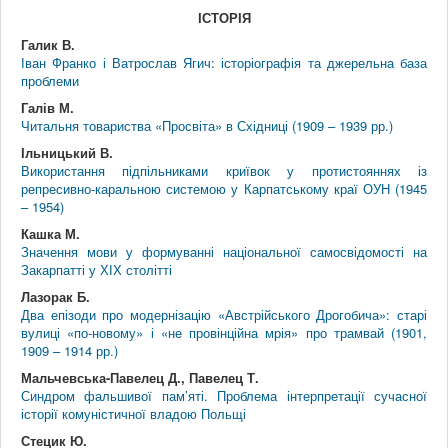
ІСТОРІЯ
Галик В.
Іван Франко і Ватрослав Ягич: історіографія та джерельна база
проблеми
Галів М.
Читальня товариства «Просвіта» в Східниці (1909 – 1939 рр.)
Ільницький В.
Використання підпільниками криївок у протистояннях із
репресивно-каральною системою у Карпатському краї ОУН (1945
– 1954)
Кашка М.
Значення мови у формуванні національної самосвідомості на
Закарпатті у ХІХ столітті
Лазорак Б.
Два епізоди про модернізацію «Австрійського Дрогобича»: старі
вулиці «по-новому» і «не провінційна мрія» про трамвай (1901,
1909 – 1914 рр.)
Мальчевська-Павелец Д., Павелец Т.
Синдром фальшивої пам’яті. Проблема інтерпретації сучасної
історії комуністичної владою Польщі
Стецик Ю.