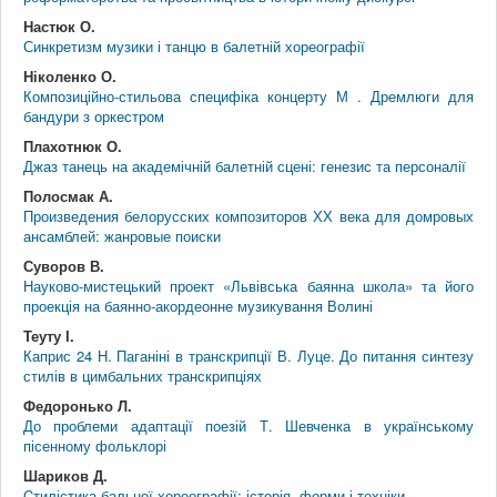
Настюк О.
Синкретизм музики і танцю в балетній хореографії
Ніколенко О.
Композиційно-стильова специфіка концерту М . Дремлюги для
бандури з оркестром
Плахотнюк О.
Джаз танець на академічній балетній сцені: генезис та персоналії
Полосмак А.
Произведения белорусских композиторов ХХ века для домровых
ансамблей: жанровые поиски
Суворов В.
Науково-мистецький проект «Львівська баянна школа» та його
проекція на баянно-акордеонне музикування Волині
Теуту І.
Каприс 24 Н. Паганіні в транскрипції В. Луце. До питання синтезу
стилів в цимбальних транскрипціях
Федоронько Л.
До проблеми адаптації поезій Т. Шевченка в українському
пісенному фольклорі
Шариков Д.
Cтилістика бальної хореографії: історія, форми і техніки