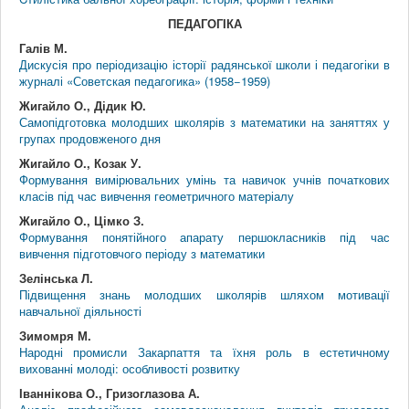
ПЕДАГОГІКА
Галів М.
Дискусія про періодизацію історії радянської школи і педагогіки в
журналі «Советская педагогика» (1958−1959)
Жигайло О., Дідик Ю.
Самопідготовка молодших школярів з математики на заняттях у
групах продовженого дня
Жигайло О., Козак У.
Формування вимірювальних умінь та навичок учнів початкових
класів під час вивчення геометричного матеріалу
Жигайло О., Цімко З.
Формування понятійного апарату першокласників під час
вивчення підготовчого періоду з математики
Зелінська Л.
Підвищення знань молодших школярів шляхом мотивації
навчальної діяльності
Зимомря М.
Народні промисли Закарпаття та їхня роль в естетичному
вихованні молоді: особливості розвитку
Іваннікова О., Гризоглазова А.