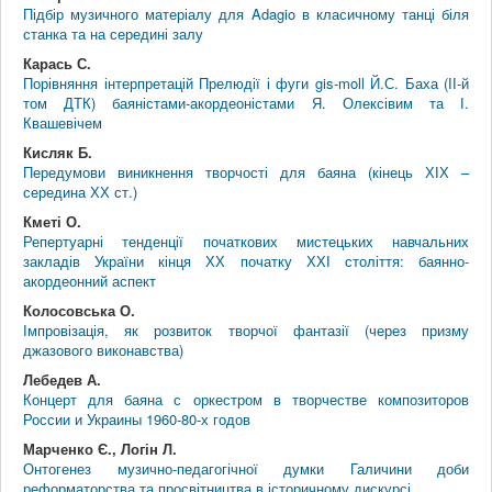
Підбір музичного матеріалу для Adagio в класичному танці біля
станка та на середині залу
Карась С.
Порівняння інтерпретацій Прелюдії і фуги gis-moll Й.С. Баха (ІІ-й
том ДТК) баяністами-акордеоністами Я. Олексівим та І.
Квашевічем
Кисляк Б.
Передумови виникнення творчості для баяна (кінець ХІХ –
середина ХХ ст.)
Кметі О.
Репертуарні тенденції початкових мистецьких навчальних
закладів України кінця ХХ початку ХХІ століття: баянно-
акордеонний аспект
Колосовська О.
Імпровізація, як розвиток творчої фантазії (через призму
джазового виконавства)
Лебедев А.
Концерт для баяна с оркестром в творчестве композиторов
России и Украины 1960-80-х годов
Марченко Є., Логін Л.
Онтогенез музично-педагогічної думки Галичини доби
реформаторства та просвітництва в історичному дискурсі