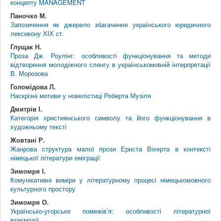
концепту MANAGEMENT
Паночко М.
Запозичення як джерело збагачення українського юридичного
лексикону ХІХ ст.
Глущак Н.
Проза Дж. Роулінг: особливості функціонування та методи
відтворення молодіжного сленгу в українськомовній інтерпретації
В. Морозова
Голомідова Л.
Наскрізні мотиви у новелістиці Роберта Музіля
Дмитрів І.
Категорія християнського символу та його функціонування в
художньому тексті
Жовтані Р.
Жанрова структура малої прози Ернста Віхерта в контексті
німецької літератури еміграції
Зимомря І.
Комунікативні виміри у літературному процесі німецькомовного
культурного простору
Зимомря О.
Українсько-угорське помежів’я: особливості літературної
взаємодії