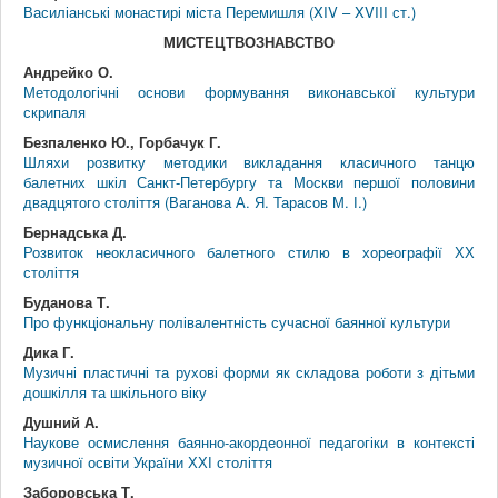
Василіанські монастирі міста Перемишля (XIV – XVIII ст.)
МИСТЕЦТВОЗНАВСТВО
Андрейко О.
Методологічні основи формування виконавської культури
скрипаля
Безпаленко Ю., Горбачук Г.
Шляхи розвитку методики викладання класичного танцю
балетних шкіл Санкт-Петербургу та Москви першої половини
двадцятого століття (Ваганова А. Я. Тарасов М. І.)
Бернадська Д.
Розвиток неокласичного балетного стилю в хореографії ХХ
століття
Буданова Т.
Про функціональну полівалентність сучасної баянної культури
Дика Г.
Музичні пластичні та рухові форми як складова роботи з дітьми
дошкілля та шкільного віку
Душний А.
Наукове осмислення баянно-акордеонної педагогіки в контексті
музичної освіти України ХХІ століття
Заборовська Т.