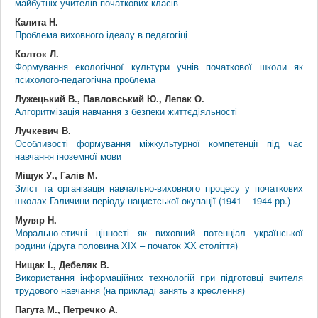
майбутніх учителів початкових класів
Калита Н.
Проблема виховного ідеалу в педагогіці
Колток Л.
Формування екологічної культури учнів початкової школи як
психолого-педагогічна проблема
Лужецький В., Павловський Ю., Лепак О.
Алгоритмізація навчання з безпеки життєдіяльності
Лучкевич В.
Особливості формування міжкультурної компетенції під час
навчання іноземної мови
Міщук У., Галів М.
Зміст та організація навчально-виховного процесу у початкових
школах Галичини періоду нацистської окупації (1941 – 1944 рр.)
Муляр Н.
Морально-етичні цінності як виховний потенціал української
родини (друга половина ХІХ – початок ХХ століття)
Нищак І., Дебеляк В.
Використання інформаційних технологій при підготовці вчителя
трудового навчання (на прикладі занять з креслення)
Пагута М., Петречко А.