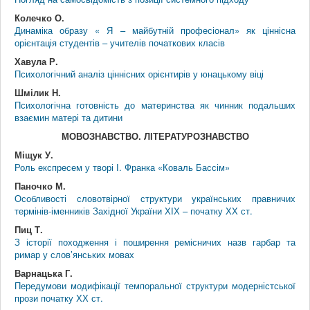
Колечко О.
Динаміка образу « Я – майбутній професіонал» як ціннісна
орієнтація студентів – учителів початкових класів
Хавула Р.
Психологічний аналіз ціннісних орієнтирів у юнацькому віці
Шмілик Н.
Психологічна готовність до материнства як чинник подальших
взаємин матері та дитини
МОВОЗНАВСТВО. ЛІТЕРАТУРОЗНАВСТВО
Міщук У.
Роль експресем у творі І. Франка «Коваль Бассім»
Паночко М.
Особливості словотвірної структури українських правничих
термінів-іменників Західної України ХІХ – початку ХХ ст.
Пиц Т.
З історії походження і поширення ремісничих назв гарбар та
римар у слов’янських мовах
Варнацька Г.
Передумови модифікації темпоральної структури модерністської
прози початку ХХ ст.