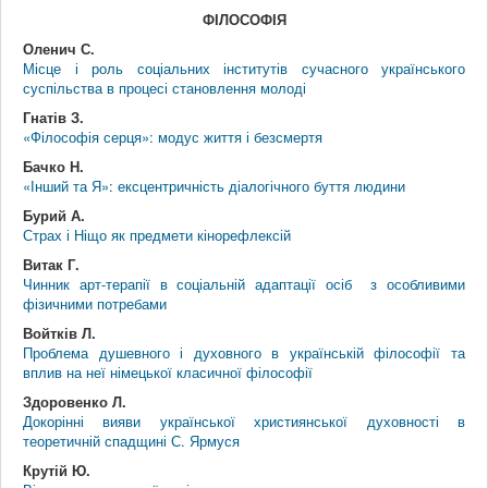
ФІЛОСОФІЯ
Оленич С.
Місце і роль соціальних інститутів сучасного українського
суспільства в процесі становлення молоді
Гнатів З.
«Філософія серця»: модус життя і безсмертя
Бачко Н.
«Інший та Я»: ексцентричність діалогічного буття людини
Бурий А.
Страх і Ніщо як предмети кінорефлексій
Витак Г.
Чинник арт-терапії в соціальній адаптації осіб з особливими
фізичними потребами
Войтків Л.
Проблема душевного і духовного в українській філософії та
вплив на неї німецької класичної філософії
Здоровенко Л.
Докорінні вияви української християнської духовності в
теоретичній спадщині С. Ярмуся
Крутій Ю.