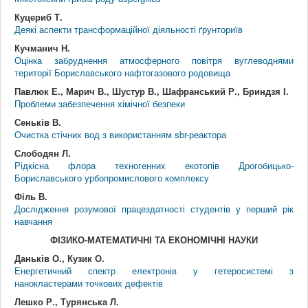
Куцериб Т.
Деякі аспекти трансформаційної діяльності ґрунториїв
Кучманич Н.
Оцінка забруднення атмосферного повітря вуглеводнями
території Бориславського нафтогазового родовища
Павлюк Е., Марич В., Шустур В., Шафранський Р., Бриндзя І.
Проблеми забезпечення хімічної безпеки
Сеньків В.
Очистка стічних вод з використанням sbr-реактора
Слободян Л.
Рідкісна флора техногенних екотопів Дрогобицько-
Бориславського урбопромислового комплексу
Філь В.
Дослідження розумової працездатності студентів у перший рік
навчання
ФІЗИКО-МАТЕМАТИЧНІ ТА ЕКОНОМІЧНІ НАУКИ
Даньків О., Кузик О.
Енергетичний спектр електронів у гетеросистемі з
нанокластерами точкових дефектів
Лешко Р., Турянська Л.