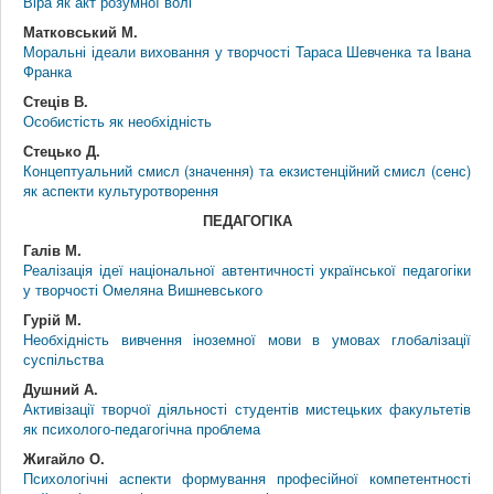
Віра як акт розумної волі
Матковський М.
Моральні ідеали виховання у творчості Тараса Шевченка та Івана
Франка
Стеців В.
Особистість як необхідність
Стецько Д.
Концептуальний смисл (значення) та екзистенційний смисл (сенс)
як аспекти культуротворення
ПЕДАГОГІКА
Галів М.
Реалізація ідеї національної автентичності української педагогіки
у творчості Омеляна Вишневського
Гурій М.
Необхідність вивчення іноземної мови в умовах глобалізації
суспільства
Душний А.
Активізації творчої діяльності студентів мистецьких факультетів
як психолого-педагогічна проблема
Жигайло О.
Психологічні аспекти формування професійної компетентності