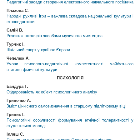
Педагогічні засади створення електронного навчального посібника
Плахова С.
Народні рухливі ігри – важлива складова національної культури і
етнопедагогіки
Салій В.
Розвиток школярів засобами музичного мистецтва
Турчик І.
Шкільний спорт у країнах Європи
Чепелюк А.
Умови психолого-педагогічної компетентності майбутнього
вчителя фізичної культури
ПСИХОЛОГІЯ
Бандура Г.
Обдарованість як об’єкт психологічного аналізу
Гринечко А.
Зміст ціннісного самовизначення в старшому підлітковому віці
Гриник І.
Психологічні особливості формування етнічної толерантності у
студентської молоді
Ілляш С.
Погляд на самосвідомість з позиції системного підходу