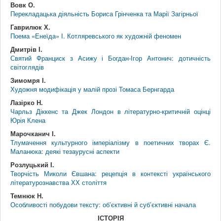
Вовк О.
Перекладацька діяльність Бориса Грінченка та Марії Загірньої
Гаврилюк Х.
Поема «Енеїда» І. Котляревського як художній феномен
Дмитрів І.
Святий Франциск з Асижу і Богдан-Ігор Антонич: дотичність
світоглядів
Зимомря І.
Художня модифікація у малій прозі Томаса Бернгарда
Лазірко Н.
Чарльз Діккенс та Джек Лондон в літературно-критичній оцінці
Юрія Клена
Марочканич І.
Тлумачення культурного імперіалізму в поетичних творах Є.
Маланюка: деякі тезаурусні аспекти
Розлуцький І.
Творчість Миколи Євшана: рецепція в контексті українського
літературознавства ХХ століття
Темнюк Н.
Особливості побудови тексту: об’єктивні й суб’єктивні начала
ІСТОРІЯ