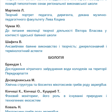
позицій типологічних ознак регіональної виконавської школи
Мартинів Л.
Творчий портрет педагога, диригента, декана музично-
педагогічного факультету Лева Коцана
Чумак Ю.
До питання еволюції творчої діяльності Віктора Власова у
контексті одеської баянної школи
Шафета В.
Ансамблеве баянне виконавство і творчість: джерелознавчий і
термінологічний аспекти
БІОЛОГІЯ
Бриндзя І.
Дослідження нітратного забруднення води колодязів на території
Передкарпаття
Досвядчинська М.
Хімічна структура та біосинтез мікотоксинів грибів роду aspergillus
Кінчеші К., Кінчеші О., Куцериб Т.
Фоновий моніторинг, його роль в існуванні природних і
техногенних екосистем
Коваль Н.
Мікотоксини грибів роду aspergillus