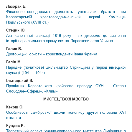
Лазорак Б.
Фінансово-господарська діяльність уніатських братств при
Карвасарській хрестовоздвиженській церкві Кам’янця-
Подільського (XVIII ст.)
Стецик Ю.
Акт канонічної візитації 1816 року – як джерело до вивчення
історії парафіяльного храму святої Параскеви села Улично
Галик В.
Дрогобицькі юристи – кореспонденти Івана Франка
Галів М.
Народне (початкове) шкільництво Стрийщини у період німецької
окупації (1941 – 1944)
Ільницький В.
Провідник Карпатського крайового проводу ОУН – Степан
Слободян-«Єфрем», «Клим»
МИСТЕЦТВОЗНАВСТВО
Кекош О.
Особливості самбірської школи іконопису другої половини XVI
століття
Кундис Р.
Теоретичний аспект баянно-акордеонного мистецтва Львівщини з