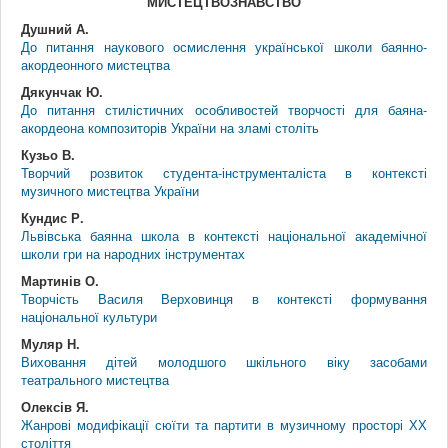
МИСТЕЦТВОЗНАВСТВО
Душний А.
До питання наукового осмислення української школи баянно-
акордеонного мистецтва
Дякунчак Ю.
До питання стилістичних особливостей творчості для баяна-
акордеона композиторів України на зламі століть
Кузьо В.
Творчий розвиток студента-інструменталіста в контексті
музичного мистецтва України
Кундис Р.
Львівська баянна школа в контексті національної академічної
школи гри на народних інструментах
Мартинів О.
Творчість Василя Верховинця в контексті формування
національної культури
Муляр Н.
Виховання дітей молодшого шкільного віку засобами
театрального мистецтва
Олексів Я.
Жанрові модифікації сюїти та партити в музичному просторі ХХ
століття