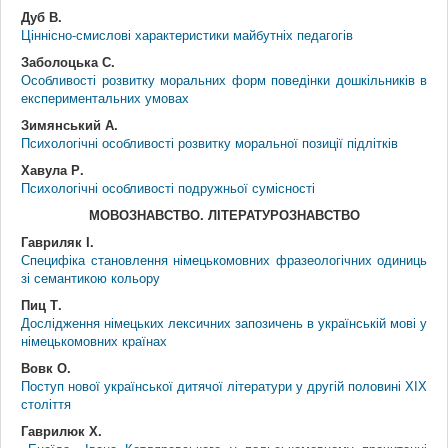
Дуб В.
Ціннісно-смислові характеристики майбутніх педагогів
Заболоцька С.
Особливості розвитку моральних форм поведінки дошкільників в
експериментальних умовах
Зимянський А.
Психологічні особливості розвитку моральної позиції підлітків
Хавула Р.
Психологічні особливості подружньої сумісності
МОВОЗНАВСТВО. ЛІТЕРАТУРОЗНАВСТВО
Гавриляк І.
Специфіка становлення німецькомовних фразеологічних одиниць
зі семантикою кольору
Пиц Т.
Дослідження німецьких лексичних запозичень в українській мові у
німецькомовних країнах
Вовк О.
Поступ нової української дитячої літератури у другій половині ХІХ
століття
Гаврилюк Х.