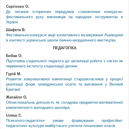
Сергієнко О.
До питання історичних передумов становлення конкурсно-
фестивального руху виконавців на народних інструментах в
Україні
Шафета В.
Фестивально-конкурсні акції колективного музикування Львівщини
в контексті української школи баянно-акордеонного мистецтва
ПЕДАГОГІКА
Бобак О.
Підготовка соціального педагога до організації роботи з сім’єю як
первинного інституту соціалізації дитини
Гурій М.
Розвиток комунікативної компетенції старшокласників у процесі
реалізації форм громадянської освіти та виховання у Великій
Британії
Жигайло О.
Обчислювальна діяльність як складова предметно-математичної
компетентності молодшого школяра
Ілляш С.
Психолого-педагогічні умови формування професійно-
педагогічної культури майбутнього учителя початкових класів