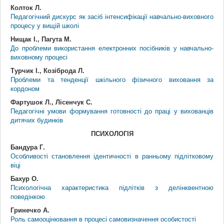
Колток Л.
Педагогічний дискурс як засіб інтенсифікації навчально-виховного
процесу у вищій школі
Нищак І., Пагута М.
До проблеми використання електронних посібників у навчально-
виховному процесі
Турчик І., Козіброда Л.
Проблеми та тенденції шкільного фізичного виховання за
кордоном
Фартушок Л., Лісенчук С.
Педагогічні умови формування готовності до праці у вихованців
дитячих будинків
ПСИХОЛОГІЯ
Бандура Г.
Особливості становлення ідентичності в ранньому підлітковому
віці
Бахур О.
Психологічна характеристика підлітків з делінквентною
поведінкою
Гринечко А.
Роль самооцінювання в процесі самовизначення особистості