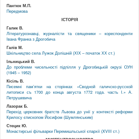
Пантюк М.П.
Передмова
ІСТОРІЯ
Галик В.
Літературознавці, журналісти та священики – кореспонденти
Івана Франка з Дрогобича
Галів М.
Шкільництво села Лужок Долішній (ХІХ – початок ХХ ст.)
Ільницький В.
До проблеми чисельності підпілля у Дрогобицькій окрузі ОУН
(1945 – 1952)
Кісіль В.
Писемні пам’ятки на сторінках «Сводной галичско-русской
литописи съ 1700 до конца августа 1772 года. часть І.» А.
Петрушевича
Лазорак Б.
Перехід церковних братств Львова до унії у контексті реформи
Крилосу єпископом Йосифом (Шумлянським)
Стецик Ю.
Монастирські фільварки Перемишльської єпархії (XVIII ст.)