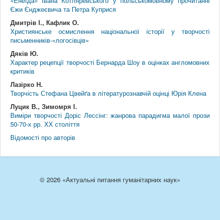
«Енеїда» Івана Котляревського у польськомовному прочитанні
Єжи Єнджеєвича та Петра Куприся
Дмитрів І., Кафлик О.
Християнське осмислення національної історії у творчості
письменників-«логосівців»
Дяків Ю.
Характер рецепції творчості Бернарда Шоу в оцінках англомовних
критиків
Лазірко Н.
Творчість Стефана Цвeйґа в літературознавчій оцінці Юрія Клена
Луцик В., Зимомря І.
Виміри творчості Доріс Лессінг: жанрова парадигма малої прози
50-70-х рр. ХХ століття
Відомості про авторів
© 2026 «Актуальні питання гуманітарних наук»