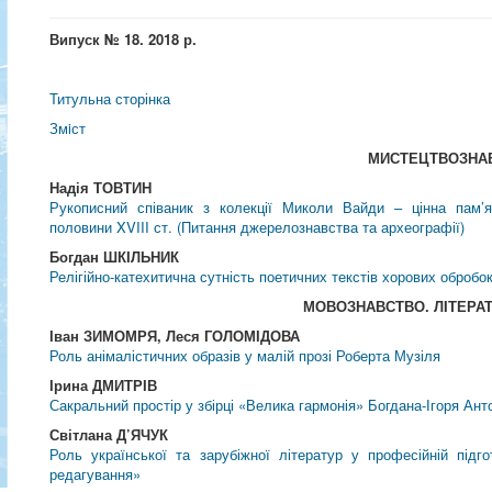
Випуск № 18. 2018 р.
Титульна сторінка
Змiст
МИСТЕЦТВОЗНА
Надія ТОВТИН
Рукописний співаник з колекції Миколи Вайди – цінна пам’ят
половини XVIII ст. (Питання джерелознавства та археографії)
Богдан ШКІЛЬНИК
Релігійно-катехитична сутність поетичних текстів хорових обробок
МОВОЗНАВСТВО. ЛIТЕРА
Іван ЗИМОМРЯ, Леся ГОЛОМІДОВА
Роль анімалістичних образів у малій прозі Роберта Музіля
Ірина ДМИТРІВ
Сакральний простір у збірці «Велика гармонія» Богдана-Ігоря Ант
Світлана Д’ЯЧУК
Роль української та зарубіжної літератур у професійній підго
редагування»