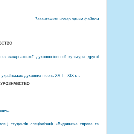
Завантажити номер одним файлом
ВСТВО
ка закарпатської духовнопісенної культури другої
 українських духовних пісень XVII – XIX ст.
ТУРОЗНАВСТВО
онича
товці студентів спеціалізації «Видавнича справа та