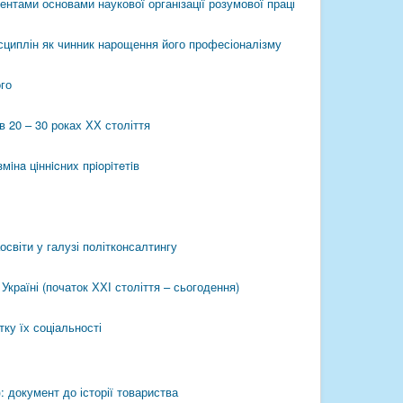
ентами основами наукової організації розумової праці
сциплін як чинник нарощення його професіоналізму
ого
в 20 – 30 роках ХХ століття
мiнa цiннicниx прioрiтeтiв
освіти у галузі політконсалтингу
раїні (початок ХХІ століття – сьогодення)
ку їх соціальності
: документ до історії товариства