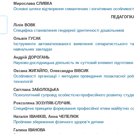
Мирослава СЛИВКА
Основні шляхи відтворення семантичних і когнітивних особливост
ПЕДАГОГIК
Лілія ВОВК
Специфіка становлення гендерної ідентичності дошкільників
Ольвія ГУСАК
Інструменти автоматизованого виявлення сепаратистського т
навчальних закладах
Андрій ДОРОГАНЬ
Науково-дослідницька діяльність як суттєвий елемент підготовки 
Оксана ЖИГАЙЛО, Олександра ВІВСИК
Особливості організації і методики проведення позакласної ро
технологій
Світлана ЗАБОЛОЦЬКА
Психологічний супровід особистісно-професійного розвитку студен
Роксоляна ЗОЗУЛЯК-СЛУЧИК.
Специфічні принципи формування професійної етики майбутніх соц
Наталія ІВАНІКІВ, Анна ЧЕПЕЛЮК
Проблеми збереження фізичного здоров’я дитини
Галина ІВАНОВА