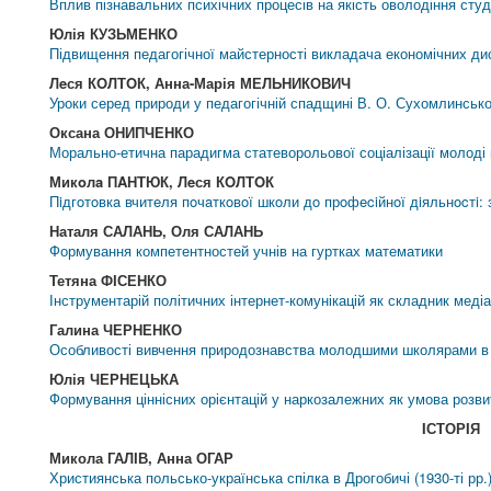
Вплив пізнавальних психічних процесів на якість оволодіння студ
Юлія КУЗЬМЕНКО
Підвищення педагогічної майстерності викладача економічних ди
Лeся КOЛТOК, Анна-Марія МЕЛЬНИКОВИЧ
Уроки серед природи у педагогічній спадщині В. О. Сухомлинськ
Оксана ОНИПЧЕНКО
Морально-етична парадигма статеворольової соціалізації молоді 
Микoлa ПAНТЮК, Лeся КOЛТOК
Пiдгoтoвкa вчитeля пoчaткoвoї шкoли дo прoфeciйнoї дiяльнocтi: з
Наталя САЛАНЬ, Оля САЛАНЬ
Формування компетентностей учнів на гуртках математики
Тетяна ФІСЕНКО
Інструментарій політичних інтернет-комунікацій як складник медіа
Галина ЧЕРНЕНКО
Особливості вивчення природознавства молодшими школярами в Ук
Юлія ЧЕРНЕЦЬКА
Формування ціннісних орієнтацій у наркозалежних як умова розвит
IСТОРIЯ
Микола ГАЛІВ, Анна ОГАР
Християнська польсько-українська спілка в Дрогобичі (1930-ті рр.)