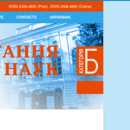
ISSN 2308-4855 (Print), ISSN 2308-4863 (Online)
VE
CONTACTS
UKRAINIAN