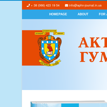
+ 38 (066) 423 19 54
info@aphn-journal.in.ua
HOMEPAGE
ABOUT
FOR