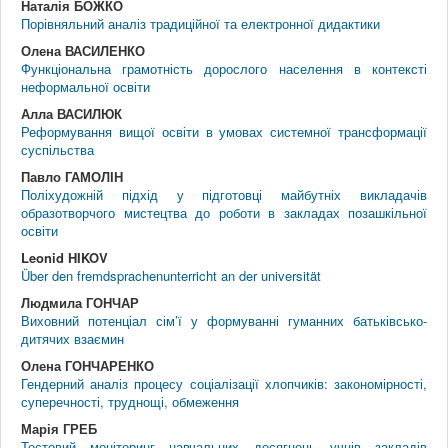
Наталія БОЖКО
Порівняльний аналіз традиційної та електронної дидактики
Олена ВАСИЛЕНКО
Функціональна грамотність дорослого населення в контексті
неформальної освіти
Алла ВАСИЛЮК
Реформування вищої освіти в умовах системної трансформації
суспільства
Павло ГАМОЛІН
Поліхудожній підхід у підготовці майбутніх викладачів
образотворчого мистецтва до роботи в закладах позашкільної
освіти
Leonid HIKOV
Über den fremdsprachenunterricht an der universität
Людмила ГОНЧАР
Виховний потенціал сім’ї у формуванні гуманних батьківсько-
дитячих взаємин
Олена ГОНЧАРЕНКО
Гендерний аналіз процесу соціалізації хлопчиків: закономірності,
суперечності, труднощі, обмеження
Марія ГРЕБ
Тестовий моніторинг навчальних досягнень учнів закладів