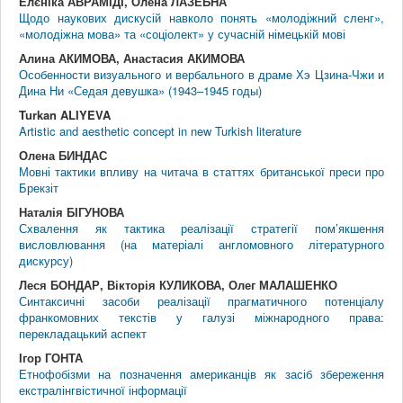
Елєніка АВРАМІДІ, Олена ЛАЗЕБНА
Щодо наукових дискусій навколо понять «молодіжний сленг»,
«молодіжна мова» та «соціолект» у сучасній німецькій мові
Алина АКИМОВА, Анастасия АКИМОВА
Особенности визуального и вербального в драме Хэ Цзина-Чжи и
Дина Ни «Седая девушка» (1943–1945 годы)
Turkan ALIYEVA
Artistic and aesthetic concept in new Turkish literature
Олена БИНДАС
Мовні тактики впливу на читача в статтях британської преси про
Брекзіт
Наталія БІГУНОВА
Схвалення як тактика реалізації стратегії пом’якшення
висловлювання (на матеріалі англомовного літературного
дискурсу)
Леся БОНДАР, Вікторія КУЛИКОВА, Олег МАЛАШЕНКО
Синтаксичні засоби реалізації прагматичного потенціалу
франкомовних текстів у галузі міжнародного права:
перекладацький аспект
Ігор ГОНТА
Етнофобізми на позначення американців як засіб збереження
екстралінгвістичної інформації