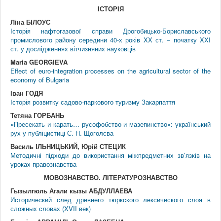
IСТОРIЯ
Ліна БІЛОУС
Історія нафтогазової справи Дрогобицько-Бориславського
промислового району середини 40-х років XX ст. − початку XXI
ст. у дослідженнях вітчизняних науковців
Maria GEORGIEVA
Effect of euro-integration processes on the agricultural sector of the
economy of Bulgaria
Іван ГОДЯ
Історія розвитку садово-паркового туризму Закарпаття
Тетяна ГОРБАНЬ
«Пресекать и карать… русофобство и мазепинство»: український
рух у публіцистиці С. Н. Щоголєва
Василь ІЛЬНИЦЬКИЙ, Юрій СТЕЦИК
Методичні підходи до використання міжпредметних зв’язків на
уроках правознавства
МОВОЗНАВСТВО. ЛIТЕРАТУРОЗНАВСТВО
Гызылгюль Агали кызы АБДУЛЛАЕВА
Исторический след древнего тюркского лексического слоя в
сложных словах (XVII век)