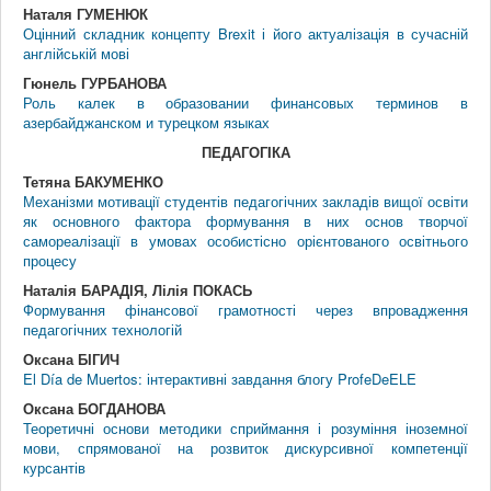
Наталя ГУМЕНЮК
Оцінний складник концепту Brexit і його актуалізація в сучасній
англійській мові
Гюнель ГУРБАНОВА
Роль калек в образовании финансовых терминов в
азербайджанском и турецком языках
ПЕДАГОГIКА
Тетяна БАКУМЕНКО
Механізми мотивації студентів педагогічних закладів вищої освіти
як основного фактора формування в них основ творчої
самореалізації в умовах особистісно орієнтованого освітнього
процесу
Наталія БАРАДІЯ, Лілія ПОКАСЬ
Формування фінансової грамотності через впровадження
педагогічних технологій
Оксана БІГИЧ
El Día de Muertos: інтерактивні завдання блогу ProfeDeELE
Оксана БОГДАНОВА
Теоретичні основи методики сприймання і розуміння іноземної
мови, спрямованої на розвиток дискурсивної компетенції
курсантів