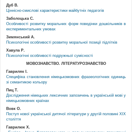
Дуб В.
Ціннісно-смислові характеристики майбутніх педагогів
Заболоцька С.
Особливості розвитку моральних форм поведінки дошкільників в
експериментальних умовах
Зимянський А.
Психологічні особливості розвитку моральної позиції підлітків
Хавула Р.
Психологічні особливості подружньої сумісності
МОВОЗНАВСТВО. ЛІТЕРАТУРОЗНАВСТВО
Гавриляк І.
Специфіка становлення німецькомовних фразеологічних одиниць
зі семантикою кольору
Пиц Т.
Дослідження німецьких лексичних запозичень в українській мові у
німецькомовних країнах
Вовк О.
Поступ нової української дитячої літератури у другій половині ХІХ
століття
Гаврилюк Х.