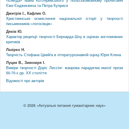
«Енеїда» Івана Котляревського у польськомовному прочитанні
Єжи Єнджеєвича та Петра Куприся
Дмитрів І., Кафлик О.
Християнське осмислення національної історії у творчості
письменників-«логосівців»
Дяків Ю.
Характер рецепції творчості Бернарда Шоу в оцінках англомовних
критиків
Лазірко Н.
Творчість Стефана Цвeйґа в літературознавчій оцінці Юрія Клена
Луцик В., Зимомря І.
Виміри творчості Доріс Лессінг: жанрова парадигма малої прози
50-70-х рр. ХХ століття
Відомості про авторів
© 2026 «Актуальні питання гуманітарних наук»