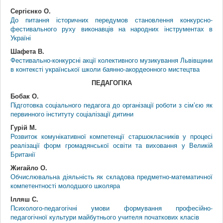
Сергієнко О.
До питання історичних передумов становлення конкурсно-
фестивального руху виконавців на народних інструментах в
Україні
Шафета В.
Фестивально-конкурсні акції колективного музикування Львівщини
в контексті української школи баянно-акордеонного мистецтва
ПЕДАГОГІКА
Бобак О.
Підготовка соціального педагога до організації роботи з сім’єю як
первинного інституту соціалізації дитини
Гурій М.
Розвиток комунікативної компетенції старшокласників у процесі
реалізації форм громадянської освіти та виховання у Великій
Британії
Жигайло О.
Обчислювальна діяльність як складова предметно-математичної
компетентності молодшого школяра
Ілляш С.
Психолого-педагогічні умови формування професійно-
педагогічної культури майбутнього учителя початкових класів