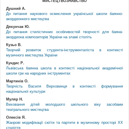
МИСТЕЦТВОЗНАВСТВО
Душний А.
До питання наукового осмислення української школи баянно-
акордеонного мистецтва
Дякунчак Ю.
До питання стилістичних особливостей творчості для баяна-
акордеона композиторів України на зламі століть
Кузьо В.
Творчий розвиток студента-інструменталіста в контексті
музичного мистецтва України
Кундис Р.
Львівська баянна школа в контексті національної академічної
школи гри на народних інструментах
Мартинів О.
Творчість Василя Верховинця в контексті формування
національної культури
Муляр Н.
Виховання дітей молодшого шкільного віку засобами
театрального мистецтва
Олексів Я.
Жанрові модифікації сюїти та партити в музичному просторі ХХ
століття