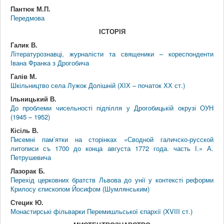
Пантюк М.П.
Передмова
ІСТОРІЯ
Галик В.
Літературознавці, журналісти та священики – кореспонденти
Івана Франка з Дрогобича
Галів М.
Шкільництво села Лужок Долішній (ХІХ – початок ХХ ст.)
Ільницький В.
До проблеми чисельності підпілля у Дрогобицькій окрузі ОУН
(1945 – 1952)
Кісіль В.
Писемні пам’ятки на сторінках «Сводной галичско-русской
литописи съ 1700 до конца августа 1772 года. часть І.» А.
Петрушевича
Лазорак Б.
Перехід церковних братств Львова до унії у контексті реформи
Крилосу єпископом Йосифом (Шумлянським)
Стецик Ю.
Монастирські фільварки Перемишльської єпархії (XVIII ст.)