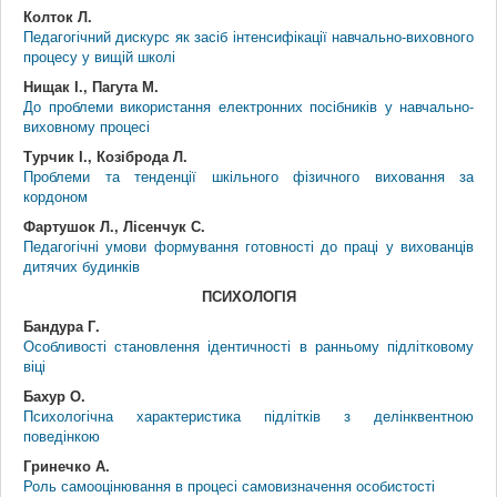
Колток Л.
Педагогічний дискурс як засіб інтенсифікації навчально-виховного
процесу у вищій школі
Нищак І., Пагута М.
До проблеми використання електронних посібників у навчально-
виховному процесі
Турчик І., Козіброда Л.
Проблеми та тенденції шкільного фізичного виховання за
кордоном
Фартушок Л., Лісенчук С.
Педагогічні умови формування готовності до праці у вихованців
дитячих будинків
ПСИХОЛОГІЯ
Бандура Г.
Особливості становлення ідентичності в ранньому підлітковому
віці
Бахур О.
Психологічна характеристика підлітків з делінквентною
поведінкою
Гринечко А.
Роль самооцінювання в процесі самовизначення особистості