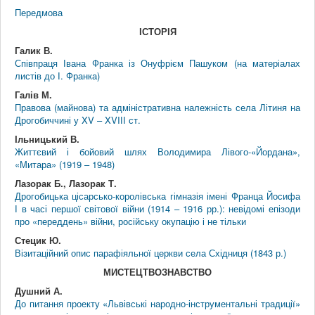
Передмова
ІСТОРІЯ
Галик В.
Співпраця Івана Франка із Онуфрієм Пашуком (на матеріалах
листів до І. Франка)
Галів М.
Правова (майнова) та адміністративна належність села Літиня на
Дрогобиччині у XV – XVIІІ ст.
Ільницький В.
Життєвий і бойовий шлях Володимира Лівого-«Йордана»,
«Митара» (1919 – 1948)
Лазорак Б., Лазорак Т.
Дрогобицька цісарсько-королівська гімназія імені Франца Йосифа
І в часі першої світової війни (1914 – 1916 рр.): невідомі епізоди
про «переддень» війни, російську окупацію і не тільки
Стецик Ю.
Візитаційний опис парафіяльної церкви села Східниця (1843 р.)
МИСТЕЦТВОЗНАВСТВО
Душний А.
До питання проекту «Львівські народно-інструментальні традиції»