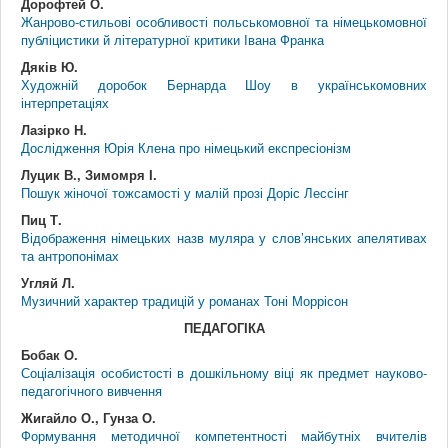
Дорофтей О.
Жанрово-стильові особливості польськомовної та німецькомовної
публіцистики й літературної критики Івана Франка
Дяків Ю.
Художній доробок Бернарда Шоу в українськомовних
інтерпретаціях
Лазірко Н.
Дослідження Юрія Клена про німецький експресіонізм
Луцик В., Зимомря І.
Пошук жіночої тожсамості у малій прозі Доріс Лессінг
Пиц Т.
Відображення німецьких назв муляра у слов’янських апелятивах
та антропонімах
Угляй Л.
Музичний характер традицій у романах Тоні Моррісон
ПЕДАГОГІКА
Бобак О.
Соціалізація особистості в дошкільному віці як предмет науково-
педагогічного вивчення
Жигайло О., Гунза О.
Формування методичної компетентності майбутніх вчителів