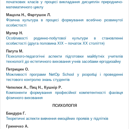
початкових класів у процесі викладання дисциплін природничо-
математичного циклу
Мацола Н., Фартушок Л.
Фізична культура в процесі формування всебічно розвинутої
особистості
Муляр Н.
Особливості родинно-побутової культури в становленні
особистості (друга половина ХІХ – початок ХХ століття)
Пагута М.
Психолого-педагогічні аспекти підготовки майбутніх учителів
технології до естетичного виховання учнів засобами ергодизайну
Петрицин О.
Можливості програми NetOp School у розробці і проведенні
тестового контролю знань студентів
Чепелюк А., Пиц Н., Кушнір Р.
Компоненти формування професійної компетентності фахівця
фізичного виховання
ПСИХОЛОГІЯ
Бандура Г.
Теоретичні аспекти вивчення емоційних проявів у підлітків
Гринечко А.