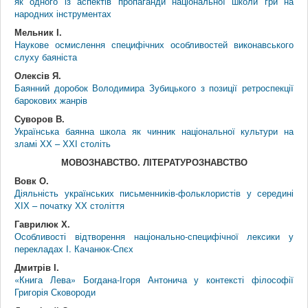
як одного із аспектів пропаганди національної школи гри на
народних інструментах
Мельник І.
Наукове осмислення специфічних особливостей виконавського
слуху баяніста
Олексів Я.
Баянний доробок Володимира Зубицького з позиції ретроспекції
барокових жанрів
Суворов В.
Українська баянна школа як чинник національної культури на
зламі ХХ – ХХІ століть
МОВОЗНАВСТВО. ЛІТЕРАТУРОЗНАВСТВО
Вовк О.
Діяльність українських письменників-фольклористів у середині
ХІХ – початку ХХ століття
Гаврилюк Х.
Особливості відтворення національно-специфічної лексики у
перекладах І. Качанюк-Спєх
Дмитрів І.
«Книга Лева» Богдана-Ігоря Антонича у контексті філософії
Григорія Сковороди