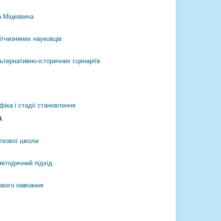
а Міцкевича
ітчизняних науковців
ьтернативно-історичних сценаріїв
ифіка і стадії становлення
А
ткової школи
методичний підхід
ового навчання