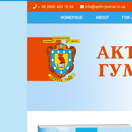
+ 38 (066) 423 19 54
info@aphn-journal.in.ua
HOMEPAGE
ABOUT
FOR