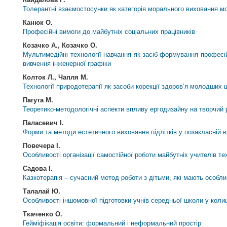
Толерантні взаємостосунки як категорія морального виховання 
Канюк О.
Професійні вимоги до майбутніх соціальних працівників
Козачко А., Козачко О.
Мультимедійні технології навчання як засіб формування професій
вивчення інженерної графіки
Колток Л., Чапля М.
Технології природотерапії як засоби корекції здоров’я молодших 
Пагута М.
Теоретико-методологічні аспекти впливу ергодизайну на творчий р
Паласевич І.
Форми та методи естетичного виховання підлітків у позакласній в
Повечера І.
Особливості організації самостійної роботи майбутніх учителів те
Садова І.
Казкотерапія – сучасний метод роботи з дітьми, які мають особли
Талалай Ю.
Особливості іншомовної підготовки учнів середньої школи у коли
Ткаченко О.
Гейміфікація освіти: формальний і неформальний простір