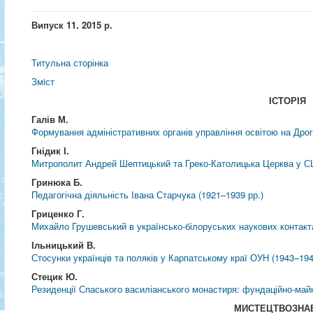
Випуск 11. 2015 р.
Титульна сторінка
Змiст
ІСТОРІЯ
Галів М.
Формування адміністративних органів управління освітою на Дрог
Гнідик І.
Митрополит Андрей Шептицький та Греко-Католицька Церква у 
Гринюка Б.
Педагогічна діяльність Івана Старчука (1921–1939 рр.)
Гриценко Г.
Михайло Грушевський в українсько-білоруських наукових контакт
Ільницький В.
Стосунки українців та поляків у Карпатському краї ОУН (1943–194
Стецик Ю.
Резиденції Спаського василіанського монастиря: фундаційно-майно
МИСТЕЦТВОЗНА