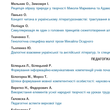
Мельник О., Зимомря І.
Рецепція образу природи у творчості Миколи Маркевича та Адам
Панько О.
Концепт читача в українському літературознавстві: трактування в
Поліщук О.
Симулякризація як один з головних принципів сюжетотворення ал
Ткаченко Т.
Генологічна специфіка малої прози Михайла Осадчого
Тьопенко Ю.
Діалогічні взаємини української та англійської літератур, їх спец
ПЕДАГОГІК
Білецька Л., Білецький Р.
Формування інформаційно-комунікативних компетенцій учнів поча
Білогорка М., Мороз Т.
Шляхи формування мовної компетентності особистості: науково-
Веретко Н., Федорович А.
Використання елементів усної народної творчості на уроках труд
Ґаловска А.
Педагогічні аспекти верхової їзди
Кайдалова Г.