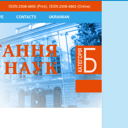
ISSN 2308-4855 (Print), ISSN 2308-4863 (Online)
VE
CONTACTS
UKRAINIAN