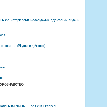
ісень (за матеріалами маловідомих друкованих видань
ості
тослов» та «Різдвяне дійство»)
оків
ні
ТУРОЗНАВСТВО
Маленький принц» А. де Сент-Екзюпері