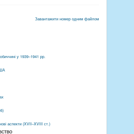
Завантажити номер одним файлом
обиччині у 1939–1941 рр.
США
ах
6)
ві аспекти (XVII–XVIII ст.)
ВСТВО