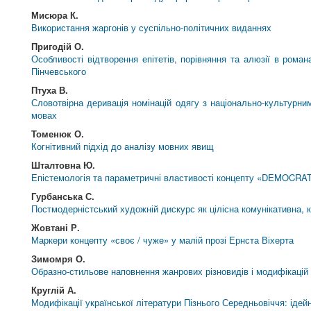
Мисюра К.
Використання жаргонів у суспільно-політичних виданнях
Пригодій О.
Особливості відтворення епітетів, порівняння та алюзії в ром
Пінчевського
Птуха В.
Словотвірна деривація номінацій одягу з національно-культурним
мовах
Томенюк О.
Когнітивний підхід до аналізу мовних явищ
Шталтовна Ю.
Епістемологія та параметричні властивості концепту «DEMOCRA
Гурбанська С.
Постмодерністський художній дискурс як цілісна комунікативна, к
Жовтані Р.
Маркери концепту «своє / чуже» у малій прозі Ернста Віхерта
Зимомря О.
Образно-стильове наповнення жанрових різновидів і модифікацій в
Круглій А.
Модифікації української літератури Пізнього Середньовіччя: ідейн