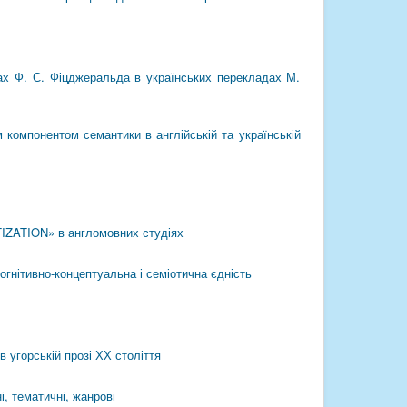
анах Ф. С. Фіцджеральда в українських перекладах М.
 компонентом семантики в англійській та українській
TIZATION» в англомовних студіях
огнітивно-концептуальна і семіотична єдність
 угорській прозі ХХ століття
і, тематичні, жанрові