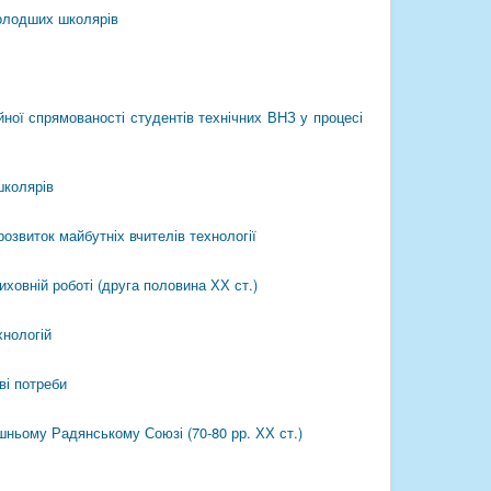
молодших школярів
ної спрямованості студентів технічних ВНЗ у процесі
школярів
озвиток майбутніх вчителів технології
иховній роботі (друга половина ХХ ст.)
хнологій
ві потреби
шньому Радянському Союзі (70-80 рр. ХХ ст.)