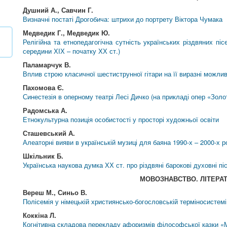
Душний А., Савчин Г.
Визначні постаті Дрогобича: штрихи до портрету Віктора Чумака
Медведик Г., Медведик Ю.
Релігійна та етнопедагогічна сутність українських різдвяних п
середини ХІХ – початку ХХ ст.)
Паламарчук В.
Вплив строю класичної шестиструнної гітари на її виразні можлив
Пахомова Є.
Синестезія в оперному театрі Лесі Дичко (на прикладі опер «Золо
Радомська А.
Етнокультурна позиція особистості у просторі художньої освіти
Сташевський А.
Алеаторні вияви в українській музиці для баяна 1990-х – 2000-х р
Шкільник Б.
Українська наукова думка ХХ ст. про різдвяні барокові духовні піс
МОВОЗНАВСТВО. ЛІТЕРА
Вереш М., Синьо В.
Полісемія у німецькій християнсько-богословській терміносистемі
Коккіна Л.
Когнітивна складова перекладу афоризмів філософської казки «