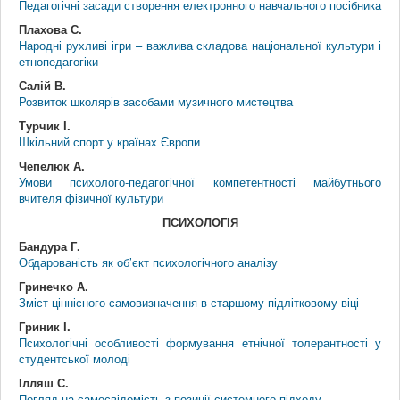
Педагогічні засади створення електронного навчального посібника
Плахова С.
Народні рухливі ігри – важлива складова національної культури і
етнопедагогіки
Салій В.
Розвиток школярів засобами музичного мистецтва
Турчик І.
Шкільний спорт у країнах Європи
Чепелюк А.
Умови психолого-педагогічної компетентності майбутнього
вчителя фізичної культури
ПСИХОЛОГІЯ
Бандура Г.
Обдарованість як об’єкт психологічного аналізу
Гринечко А.
Зміст ціннісного самовизначення в старшому підлітковому віці
Гриник І.
Психологічні особливості формування етнічної толерантності у
студентської молоді
Ілляш С.
Погляд на самосвідомість з позиції системного підходу