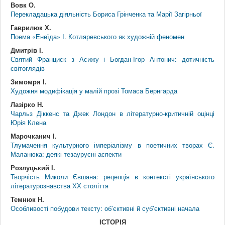
Вовк О.
Перекладацька діяльність Бориса Грінченка та Марії Загірньої
Гаврилюк Х.
Поема «Енеїда» І. Котляревського як художній феномен
Дмитрів І.
Святий Франциск з Асижу і Богдан-Ігор Антонич: дотичність
світоглядів
Зимомря І.
Художня модифікація у малій прозі Томаса Бернгарда
Лазірко Н.
Чарльз Діккенс та Джек Лондон в літературно-критичній оцінці
Юрія Клена
Марочканич І.
Тлумачення культурного імперіалізму в поетичних творах Є.
Маланюка: деякі тезаурусні аспекти
Розлуцький І.
Творчість Миколи Євшана: рецепція в контексті українського
літературознавства ХХ століття
Темнюк Н.
Особливості побудови тексту: об’єктивні й суб’єктивні начала
ІСТОРІЯ