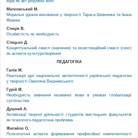
Віра як акт розумної волі
Матковський М.
Моральні ідеали виховання у творчості Тараса Шевченка та Івана
Франка
Стеців В.
Особистість як необхідність
Стецько Д.
Концептуальний смисл (значення) та екзистенційний смисл (сенс)
як аспекти культуротворення
ПЕДАГОГІКА
Галів М.
Реалізація ідеї національної автентичності української педагогіки
у творчості Омеляна Вишневського
Гурій М.
Необхідність вивчення іноземної мови в умовах глобалізації
суспільства
Душний А.
Активізації творчої діяльності студентів мистецьких факультетів
як психолого-педагогічна проблема
Жигайло О.
Психологічні аспекти формування професійної компетентності