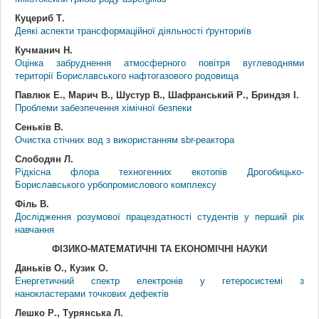
Куцериб Т.
Деякі аспекти трансформаційної діяльності ґрунториїв
Кучманич Н.
Оцінка забруднення атмосферного повітря вуглеводнями
території Бориславського нафтогазового родовища
Павлюк Е., Марич В., Шустур В., Шафранський Р., Бриндзя І.
Проблеми забезпечення хімічної безпеки
Сеньків В.
Очистка стічних вод з використанням sbr-реактора
Слободян Л.
Рідкісна флора техногенних екотопів Дрогобицько-
Бориславського урбопромислового комплексу
Філь В.
Дослідження розумової працездатності студентів у перший рік
навчання
ФІЗИКО-МАТЕМАТИЧНІ ТА ЕКОНОМІЧНІ НАУКИ
Даньків О., Кузик О.
Енергетичний спектр електронів у гетеросистемі з
нанокластерами точкових дефектів
Лешко Р., Турянська Л.