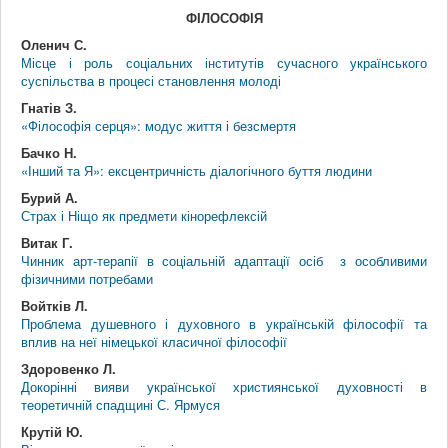
ФІЛОСОФІЯ
Оленич С.
Місце і роль соціальних інститутів сучасного українського
суспільства в процесі становлення молоді
Гнатів З.
«Філософія серця»: модус життя і безсмертя
Бачко Н.
«Інший та Я»: ексцентричність діалогічного буття людини
Бурий А.
Страх і Ніщо як предмети кінорефлексій
Витак Г.
Чинник арт-терапії в соціальній адаптації осіб з особливими
фізичними потребами
Войтків Л.
Проблема душевного і духовного в українській філософії та
вплив на неї німецької класичної філософії
Здоровенко Л.
Докорінні вияви української християнської духовності в
теоретичній спадщині С. Ярмуся
Крутій Ю.