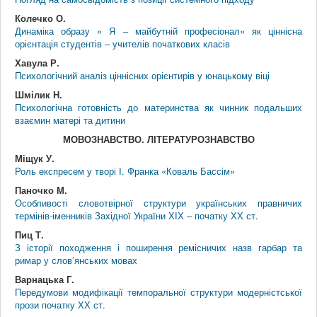
Колечко О.
Динаміка образу « Я – майбутній професіонал» як ціннісна
орієнтація студентів – учителів початкових класів
Хавула Р.
Психологічний аналіз ціннісних орієнтирів у юнацькому віці
Шмілик Н.
Психологічна готовність до материнства як чинник подальших
взаємин матері та дитини
МОВОЗНАВСТВО. ЛІТЕРАТУРОЗНАВСТВО
Міщук У.
Роль експресем у творі І. Франка «Коваль Бассім»
Паночко М.
Особливості словотвірної структури українських правничих
термінів-іменників Західної України ХІХ – початку ХХ ст.
Пиц Т.
З історії походження і поширення ремісничих назв гарбар та
римар у слов’янських мовах
Варнацька Г.
Передумови модифікації темпоральної структури модерністської
прози початку ХХ ст.