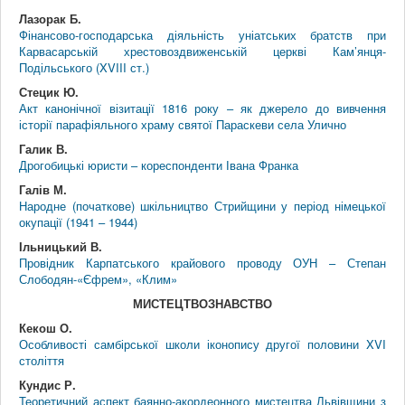
Лазорак Б.
Фінансово-господарська діяльність уніатських братств при
Карвасарській хрестовоздвиженській церкві Кам’янця-
Подільського (XVIII ст.)
Стецик Ю.
Акт канонічної візитації 1816 року – як джерело до вивчення
історії парафіяльного храму святої Параскеви села Улично
Галик В.
Дрогобицькі юристи – кореспонденти Івана Франка
Галів М.
Народне (початкове) шкільництво Стрийщини у період німецької
окупації (1941 – 1944)
Ільницький В.
Провідник Карпатського крайового проводу ОУН – Степан
Слободян-«Єфрем», «Клим»
МИСТЕЦТВОЗНАВСТВО
Кекош О.
Особливості самбірської школи іконопису другої половини XVI
століття
Кундис Р.
Теоретичний аспект баянно-акордеонного мистецтва Львівщини з