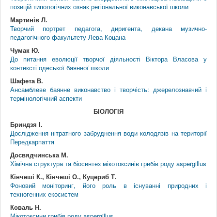
позицій типологічних ознак регіональної виконавської школи
Мартинів Л.
Творчий портрет педагога, диригента, декана музично-
педагогічного факультету Лева Коцана
Чумак Ю.
До питання еволюції творчої діяльності Віктора Власова у
контексті одеської баянної школи
Шафета В.
Ансамблеве баянне виконавство і творчість: джерелознавчий і
термінологічний аспекти
БІОЛОГІЯ
Бриндзя І.
Дослідження нітратного забруднення води колодязів на території
Передкарпаття
Досвядчинська М.
Хімічна структура та біосинтез мікотоксинів грибів роду aspergillus
Кінчеші К., Кінчеші О., Куцериб Т.
Фоновий моніторинг, його роль в існуванні природних і
техногенних екосистем
Коваль Н.
Мікотоксини грибів роду aspergillus