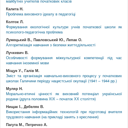
майбутніх учителів початкових класів
Калита Н.
Проблема виховного ідеалу в педагогіці
Колток Л.
Формування екологічної культури учнів початкової школи як
психолого-педагогічна проблема
Лужецький В., Павловський Ю., Лепак О.
Алгоритмізація навчання з безпеки життєдіяльності
Лучкевич В.
Особливості формування міжкультурної компетенції під час
навчання іноземної мови
Міщук У., Галів М.
Зміст та організація навчально-виховного процесу у початкових
школах Галичини періоду нацистської окупації (1941 – 1944 рр.)
Муляр Н.
Морально-етичні цінності як виховний потенціал української
родини (друга половина ХІХ – початок ХХ століття)
Нищак І., Дебеляк В.
Використання інформаційних технологій при підготовці вчителя
трудового навчання (на прикладі занять з креслення)
Пагута М., Петречко А.