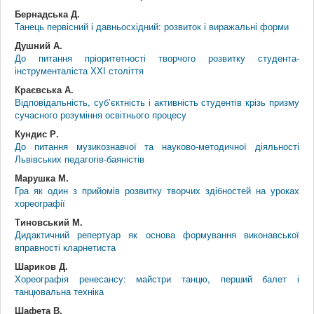
Бернадська Д.
Танець первісний і давньосхідний: розвиток і виражальні форми
Душний А.
До питання пріоритетності творчого розвитку студента-
інструменталіста ХХІ століття
Краєвська А.
Відповідальність, суб’єктність і активність студентів крізь призму
сучасного розуміння освітнього процесу
Кундис Р.
До питання музикознавчої та науково-методичної діяльності
Львівських педагогів-баяністів
Марушка М.
Гра як один з прийомів розвитку творчих здібностей на уроках
хореографії
Тиновський М.
Дидактичний репертуар як основа формування виконавської
вправності кларнетиста
Шариков Д.
Хореографія ренесансу: майстри танцю, перший балет і
танцювальна техніка
Шафета В.