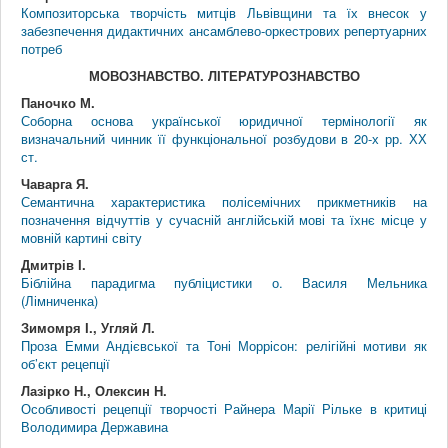
Композиторська творчість митців Львівщини та їх внесок у
забезпечення дидактичних ансамблево-оркестрових репертуарних
потреб
МОВОЗНАВСТВО. ЛІТЕРАТУРОЗНАВСТВО
Паночко М.
Соборна основа української юридичної термінології як
визначальний чинник її функціональної розбудови в 20-х рр. ХХ
ст.
Чаварга Я.
Семантична характеристика полісемічних прикметників на
позначення відчуттів у сучасній англійській мові та їхнє місце у
мовній картині світу
Дмитрів І.
Біблійна парадигма публіцистики о. Василя Мельника
(Лімниченка)
Зимомря І., Угляй Л.
Проза Емми Андієвської та Тоні Моррісон: релігійні мотиви як
об’єкт рецепції
Лазірко Н., Олексин Н.
Особливості рецепції творчості Райнера Марії Рільке в критиці
Володимира Державина