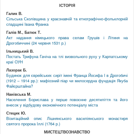
ІСТОРІЯ
Галик В.
Сільська Сколівщина у краєзнавчій та етнографічно-фольклорній
спадщині Івана Франка
Галів М., Батюк Т.
Акт надання німецького права селам Грушів і Літиня на
Дрогобиччині (24 червня 1531 р.)
Ільницький В.
Постать Трифуна Гачіча на тлі визвольного руху у Карпатському
краї ОУН
Лазорак Б.
Будинок для єврейських сиріт імені Франца Йосифа І в Дрогобичі
(1912 – 1914 рр.): мафіозний піар чи милосердна фундація Якуба
Файєрштайна?
Нанівська М.
Населення Борислава у перше повоєнне десятиліття та його
внесок у відбудову економічного потенціалу міста
Стецик Ю.
Візитаційний опис Лішнянського василіянського монастиря
святого пророка Іллі (1764 р.)
МИСТЕЦТВОЗНАВСТВО