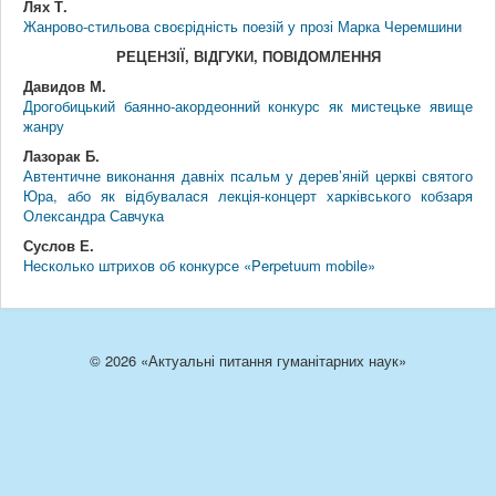
Лях Т.
Жанрово-стильова своєрідність поезій у прозі Марка Черемшини
РЕЦЕНЗІЇ, ВІДГУКИ, ПОВІДОМЛЕННЯ
Давидов М.
Дрогобицький баянно-акордеонний конкурс як мистецьке явище
жанру
Лазорак Б.
Автентичне виконання давніх псальм у дерев’яній церкві святого
Юра, або як відбувалася лекція-концерт харківського кобзаря
Олександра Савчука
Суслов Е.
Несколько штрихов об конкурсе «Perpetuum mobile»
© 2026 «Актуальні питання гуманітарних наук»