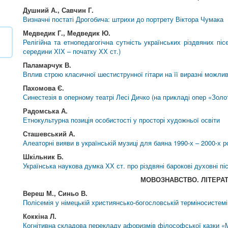
Душний А., Савчин Г.
Визначні постаті Дрогобича: штрихи до портрету Віктора Чумака
Медведик Г., Медведик Ю.
Релігійна та етнопедагогічна сутність українських різдвяних п
середини ХІХ – початку ХХ ст.)
Паламарчук В.
Вплив строю класичної шестиструнної гітари на її виразні можлив
Пахомова Є.
Синестезія в оперному театрі Лесі Дичко (на прикладі опер «Золо
Радомська А.
Етнокультурна позиція особистості у просторі художньої освіти
Сташевський А.
Алеаторні вияви в українській музиці для баяна 1990-х – 2000-х р
Шкільник Б.
Українська наукова думка ХХ ст. про різдвяні барокові духовні піс
МОВОЗНАВСТВО. ЛІТЕРА
Вереш М., Синьо В.
Полісемія у німецькій християнсько-богословській терміносистемі
Коккіна Л.
Когнітивна складова перекладу афоризмів філософської казки «