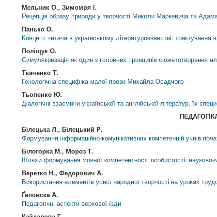
Мельник О., Зимомря І.
Рецепція образу природи у творчості Миколи Маркевича та Адам
Панько О.
Концепт читача в українському літературознавстві: трактування в
Поліщук О.
Симулякризація як один з головних принципів сюжетотворення ал
Ткаченко Т.
Генологічна специфіка малої прози Михайла Осадчого
Тьопенко Ю.
Діалогічні взаємини української та англійської літератур, їх спец
ПЕДАГОГІК
Білецька Л., Білецький Р.
Формування інформаційно-комунікативних компетенцій учнів поча
Білогорка М., Мороз Т.
Шляхи формування мовної компетентності особистості: науково-
Веретко Н., Федорович А.
Використання елементів усної народної творчості на уроках труд
Ґаловска А.
Педагогічні аспекти верхової їзди
Кайдалова Г.