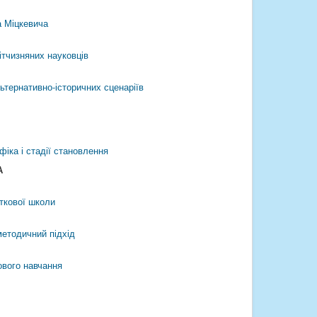
а Міцкевича
ітчизняних науковців
ьтернативно-історичних сценаріїв
ифіка і стадії становлення
А
ткової школи
методичний підхід
ового навчання