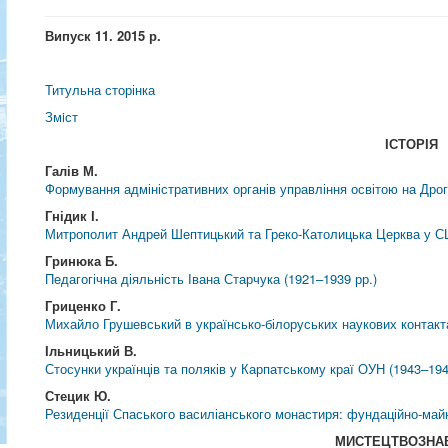
Випуск 11. 2015 р.
Титульна сторінка
Змiст
ІСТОРІЯ
Галів М.
Формування адміністративних органів управління освітою на Дрог
Гнідик І.
Митрополит Андрей Шептицький та Греко-Католицька Церква у 
Гринюка Б.
Педагогічна діяльність Івана Старчука (1921–1939 рр.)
Гриценко Г.
Михайло Грушевський в українсько-білоруських наукових контакт
Ільницький В.
Стосунки українців та поляків у Карпатському краї ОУН (1943–194
Стецик Ю.
Резиденції Спаського василіанського монастиря: фундаційно-майно
МИСТЕЦТВОЗНА