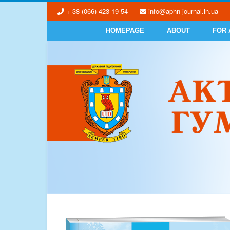
+ 38 (066) 423 19 54
info@aphn-journal.in.ua
HOMEPAGE
ABOUT
FOR