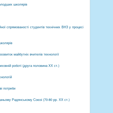
молодших школярів
ної спрямованості студентів технічних ВНЗ у процесі
школярів
озвиток майбутніх вчителів технології
иховній роботі (друга половина ХХ ст.)
хнологій
ві потреби
шньому Радянському Союзі (70-80 рр. ХХ ст.)