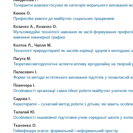
Толерантні взаємостосунки як категорія морального виховання 
Канюк О.
Професійні вимоги до майбутніх соціальних працівників
Козачко А., Козачко О.
Мультимедійні технології навчання як засіб формування професій
вивчення інженерної графіки
Колток Л., Чапля М.
Технології природотерапії як засоби корекції здоров’я молодших 
Пагута М.
Теоретико-методологічні аспекти впливу ергодизайну на творчий р
Паласевич І.
Форми та методи естетичного виховання підлітків у позакласній в
Повечера І.
Особливості організації самостійної роботи майбутніх учителів те
Садова І.
Казкотерапія – сучасний метод роботи з дітьми, які мають особли
Талалай Ю.
Особливості іншомовної підготовки учнів середньої школи у коли
Ткаченко О.
Гейміфікація освіти: формальний і неформальний простір