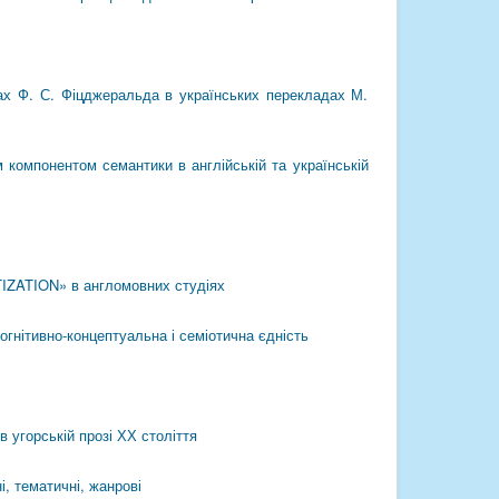
анах Ф. С. Фіцджеральда в українських перекладах М.
 компонентом семантики в англійській та українській
TIZATION» в англомовних студіях
огнітивно-концептуальна і семіотична єдність
 угорській прозі ХХ століття
і, тематичні, жанрові