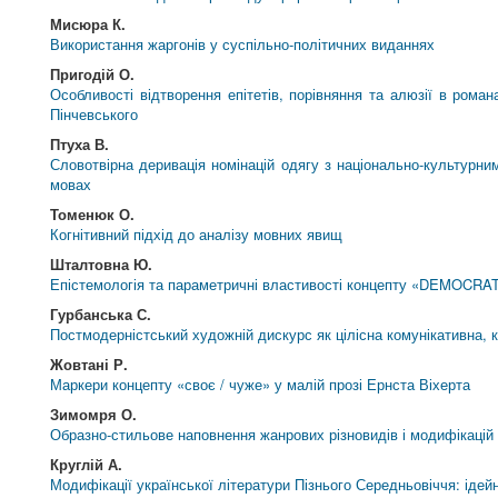
Мисюра К.
Використання жаргонів у суспільно-політичних виданнях
Пригодій О.
Особливості відтворення епітетів, порівняння та алюзії в ром
Пінчевського
Птуха В.
Словотвірна деривація номінацій одягу з національно-культурним
мовах
Томенюк О.
Когнітивний підхід до аналізу мовних явищ
Шталтовна Ю.
Епістемологія та параметричні властивості концепту «DEMOCRA
Гурбанська С.
Постмодерністський художній дискурс як цілісна комунікативна, к
Жовтані Р.
Маркери концепту «своє / чуже» у малій прозі Ернста Віхерта
Зимомря О.
Образно-стильове наповнення жанрових різновидів і модифікацій в
Круглій А.
Модифікації української літератури Пізнього Середньовіччя: ідейн