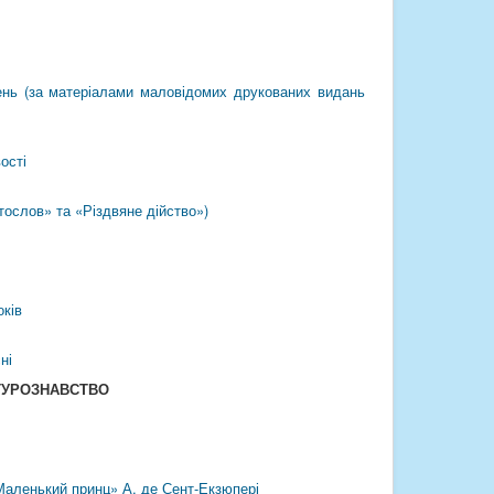
ісень (за матеріалами маловідомих друкованих видань
ості
тослов» та «Різдвяне дійство»)
оків
ні
ТУРОЗНАВСТВО
Маленький принц» А. де Сент-Екзюпері