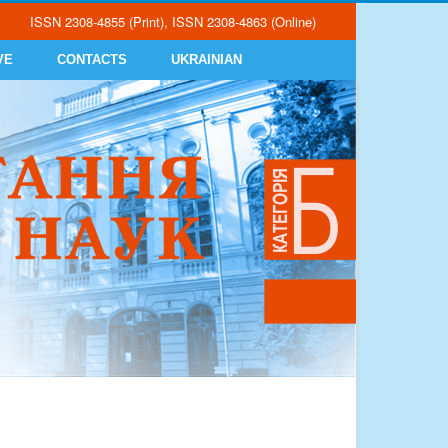
ISSN 2308-4855 (Print), ISSN 2308-4863 (Online)
VE
CONTACTS
UKRAINIAN