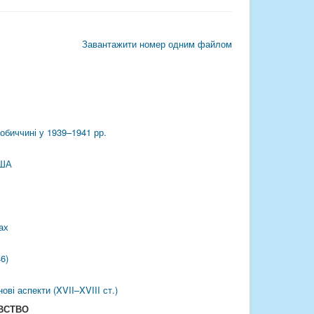
Завантажити номер одним файлом
обиччині у 1939–1941 рр.
США
ах
6)
ві аспекти (XVII–XVIII ст.)
ВСТВО