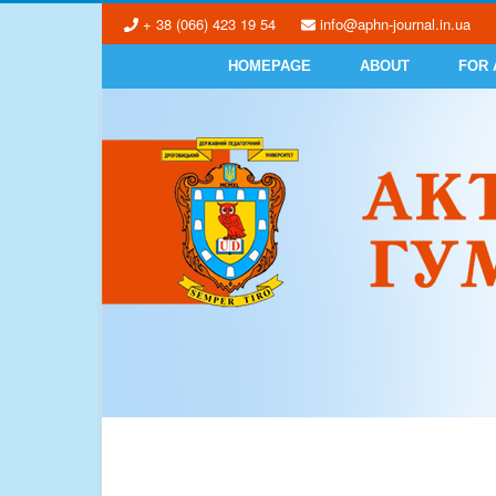
+ 38 (066) 423 19 54
info@aphn-journal.in.ua
HOMEPAGE
ABOUT
FOR