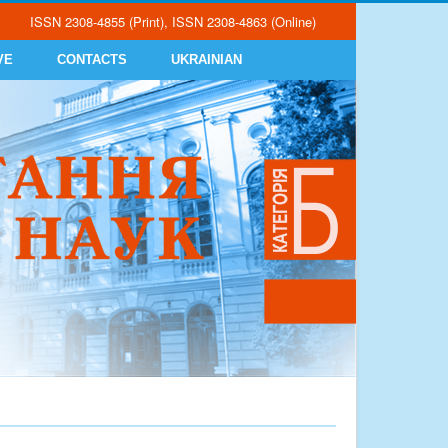
ISSN 2308-4855 (Print), ISSN 2308-4863 (Online)
VE
CONTACTS
UKRAINIAN