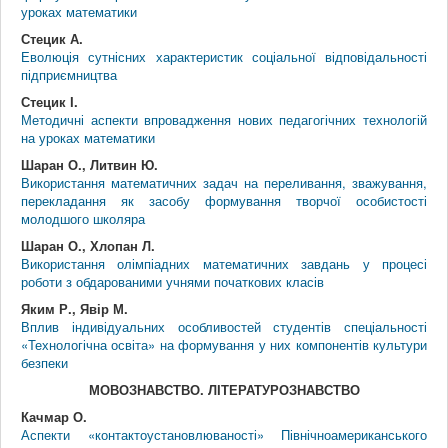
уроках математики
Стецик А.
Еволюція сутнісних характеристик соціальної відповідальності
підприємництва
Стецик І.
Методичні аспекти впровадження нових педагогічних технологій
на уроках математики
Шаран О., Литвин Ю.
Використання математичних задач на переливання, зважування,
перекладання як засобу формування творчої особистості
молодшого школяра
Шаран О., Хлопан Л.
Використання олімпіадних математичних завдань у процесі
роботи з обдарованими учнями початкових класів
Яким Р., Явір М.
Вплив індивідуальних особливостей студентів спеціальності
«Технологічна освіта» на формування у них компонентів культури
безпеки
МОВОЗНАВСТВО. ЛІТЕРАТУРОЗНАВСТВО
Качмар О.
Аспекти «контактоустановлюваності» Північноамериканського