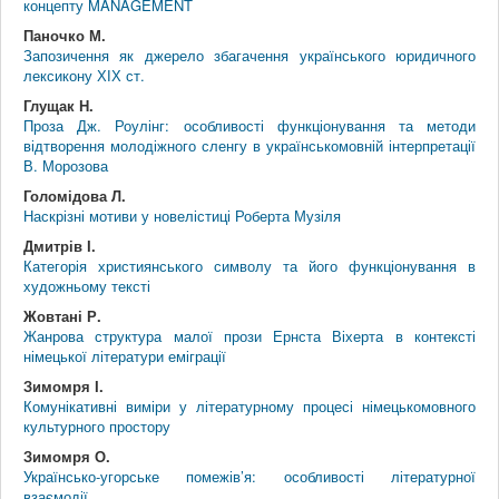
концепту MANAGEMENT
Паночко М.
Запозичення як джерело збагачення українського юридичного
лексикону ХІХ ст.
Глущак Н.
Проза Дж. Роулінг: особливості функціонування та методи
відтворення молодіжного сленгу в українськомовній інтерпретації
В. Морозова
Голомідова Л.
Наскрізні мотиви у новелістиці Роберта Музіля
Дмитрів І.
Категорія християнського символу та його функціонування в
художньому тексті
Жовтані Р.
Жанрова структура малої прози Ернста Віхерта в контексті
німецької літератури еміграції
Зимомря І.
Комунікативні виміри у літературному процесі німецькомовного
культурного простору
Зимомря О.
Українсько-угорське помежів’я: особливості літературної
взаємодії