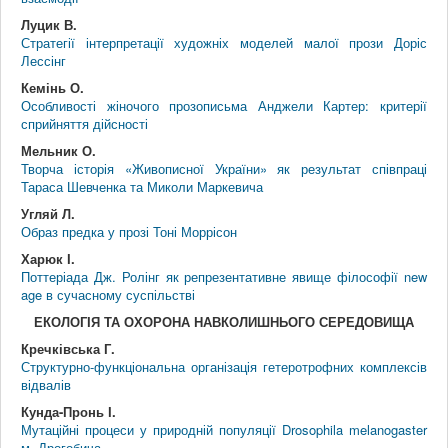
Луцик В.
Стратегії інтерпретації художніх моделей малої прози Доріс
Лессінг
Кемінь О.
Особливості жіночого прозописьма Анджели Картер: критерії
сприйняття дійсності
Мельник О.
Творча історія «Живописної України» як результат співпраці
Тараса Шевченка та Миколи Маркевича
Угляй Л.
Образ предка у прозі Тоні Моррісон
Харюк І.
Поттеріада Дж. Ролінг як репрезентативне явище філософії new
age в сучасному суспільстві
ЕКОЛОГІЯ ТА ОХОРОНА НАВКОЛИШНЬОГО СЕРЕДОВИЩА
Кречківська Г.
Структурно-функціональна організація гетеротрофних комплексів
відвалів
Кунда-Пронь І.
Мутаційні процеси у природній популяції Drosophila melanogaster
м. Дрогобича