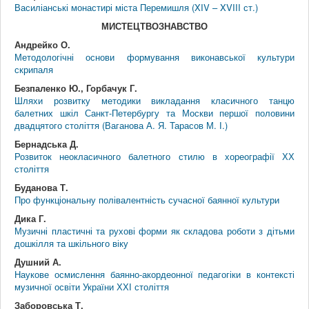
Василіанські монастирі міста Перемишля (XIV – XVIII ст.)
МИСТЕЦТВОЗНАВСТВО
Андрейко О.
Методологічні основи формування виконавської культури
скрипаля
Безпаленко Ю., Горбачук Г.
Шляхи розвитку методики викладання класичного танцю
балетних шкіл Санкт-Петербургу та Москви першої половини
двадцятого століття (Ваганова А. Я. Тарасов М. І.)
Бернадська Д.
Розвиток неокласичного балетного стилю в хореографії ХХ
століття
Буданова Т.
Про функціональну полівалентність сучасної баянної культури
Дика Г.
Музичні пластичні та рухові форми як складова роботи з дітьми
дошкілля та шкільного віку
Душний А.
Наукове осмислення баянно-акордеонної педагогіки в контексті
музичної освіти України ХХІ століття
Заборовська Т.