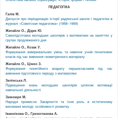
ПЕДАГОГІКА
Галів М.
Дискусія про періодизацію історії радянської школи і педагогіки в
журналі «Советская педагогика» (1958−1959)
Жигайло О., Дідик Ю.
Самопідготовка молодших школярів з математики на заняттях у
групах продовженого дня
Жигайло О., Козак У.
Формування вимірювальних умінь та навичок учнів початкових
класів під час вивчення геометричного матеріалу
Жигайло О., Цімко З.
Формування понятійного апарату першокласників під час
вивчення підготовчого періоду з математики
Зелінська Л.
Підвищення знань молодших школярів шляхом мотивації
навчальної діяльності
Зимомря М.
Народні промисли Закарпаття та їхня роль в естетичному
вихованні молоді: особливості розвитку
Іваннікова О., Гризоглазова А.