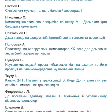
Настюк О.
Синкретизм музики і танцю в балетній хореографії
Ніколенко О.
Композиційно-стильова специфіка концерту М . Дремлюги для
бандури з оркестром
Плахотнюк О.
Джаз танець на академічній балетній сцені: генезис та персоналії
Полосмак А.
Произведения белорусских композиторов ХХ века для домровых
ансамблей: жанровые поиски
Суворов В.
Науково-мистецький проект «Львівська баянна школа» та його
проекція на баянно-акордеонне музикування Волині
Теуту І.
Каприс 24 Н. Паганіні в транскрипції В. Луце. До питання синтезу
стилів в цимбальних транскрипціях
Федоронько Л.
До проблеми адаптації поезій Т. Шевченка в українському
пісенному фольклорі
Шариков Д.
Cтилістика бальної хореографії: історія, форми і техніки