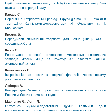
Підбір музичного матеріалу для Adagio в класичному танці біля
станка та на середині залу
Карась С.
Порівняння інтерпретацій Прелюдії і фуги gis-moll Й.С. Баха (ІІ-й
том ДТК) баяністами-акордеоністами Я. Олексівим та І.
Квашевічем
Кисляк Б.
Передумови виникнення творчості для баяна (кінець ХІХ –
середина ХХ ст.)
Кметі О.
Репертуарні тенденції початкових мистецьких навчальних
закладів України кінця ХХ початку ХХІ століття: баянно-
акордеонний аспект
Колосовська О.
Імпровізація, як розвиток творчої фантазії (через призму
джазового виконавства)
Лебедев А.
Концерт для баяна с оркестром в творчестве композиторов
России и Украины 1960-80-х годов
Марченко Є., Логін Л.
Онтогенез музично-педагогічної думки Галичини доби
реформаторства та просвітництва в історичному дискурсі