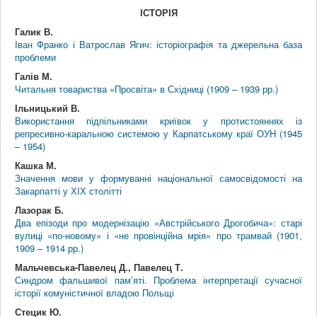
ІСТОРІЯ
Галик В.
Іван Франко і Ватрослав Ягич: історіографія та джерельна база
проблеми
Галів М.
Читальня товариства «Просвіта» в Східниці (1909 – 1939 рр.)
Ільницький В.
Використання підпільниками криївок у протистояннях із
репресивно-каральною системою у Карпатському краї ОУН (1945
– 1954)
Кашка М.
Значення мови у формуванні національної самосвідомості на
Закарпатті у ХІХ столітті
Лазорак Б.
Два епізоди про модернізацію «Австрійського Дрогобича»: старі
вулиці «по-новому» і «не провінційна мрія» про трамвай (1901,
1909 – 1914 рр.)
Мальчевська-Павелец Д., Павелец Т.
Синдром фальшивої пам’яті. Проблема інтерпретації сучасної
історії комуністичної владою Польщі
Стецик Ю.