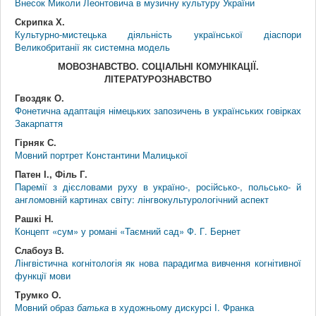
Внесок Миколи Леонтовича в музичну культуру України
Скрипка Х.
Культурно-мистецька діяльність української діаспори
Великобританії як системна модель
МОВОЗНАВСТВО. СОЦІАЛЬНІ КОМУНІКАЦІЇ.
ЛІТЕРАТУРОЗНАВСТВО
Гвоздяк О.
Фонетична адаптація німецьких запозичень в українських говірках
Закарпаття
Гірняк С.
Мовний портрет Константини Малицької
Патен І., Філь Г.
Паремії з дієсловами руху в україно-, російсько-, польсько- й
англомовній картинах світу: лінгвокультурологічний аспект
Рашкі Н.
Концепт «сум» у романі «Таємний сад» Ф. Г. Бернет
Слабоуз В.
Лінгвістична когнітологія як нова парадигма вивчення когнітивної
функції мови
Трумко О.
Мовний образ
батька
в художньому дискурсі І. Франка