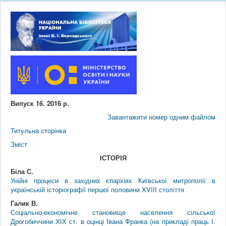
Випуск 16. 2016 р.
Завантажити номер одним файлом
Титульна сторінка
Змiст
ІСТОРІЯ
Біла С.
Унійні процеси в західних єпархіях Київської митрополії в
українській історіографії першої половини XVIII століття
Галик В.
Соціально-економічне становище населення сільської
Дрогобиччини ХІХ ст. в оцінці Івана Франка (на прикладі праць І.