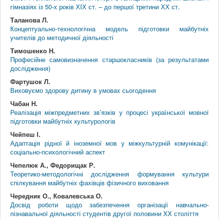
гімназіях із 50-х років ХІХ ст. – до першої третини ХХ ст.
Таланова Л.
Концептуально-технологічна модель підготовки майбутніх
учителів до методичної діяльності
Тимошенко Н.
Професійне самовизначення старшокласників (за результатами
дослідження)
Фартушок Л.
Виховуємо здорову дитину в умовах сьогодення
Чабан Н.
Реалізація міжпредметних зв’язків у процесі української мовної
підготовки майбутніх культурологів
Чейпеш І.
Адаптація рідної й іноземної мов у міжкультурній комунікації:
соціально-психологічний аспект
Чепелюк А., Федорищак Р.
Теоретико-методологічні дослідження формування культури
спілкування майбутніх фахівців фізичного виховання
Чередник О., Ковалевська О.
Досвід роботи щодо забезпечення організації навчально-
пізнавальної діяльності студентів другої половини ХХ століття