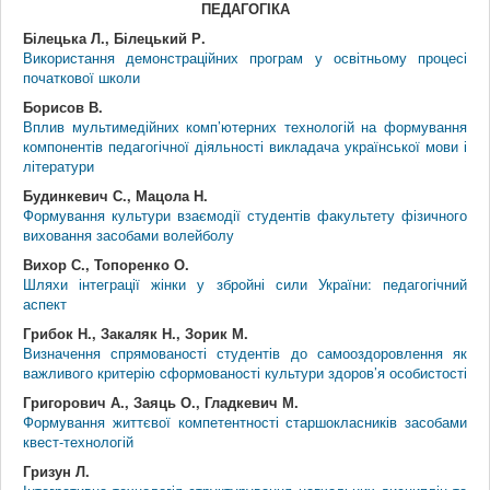
ПЕДАГОГІКА
Білецька Л., Білецький Р.
Використання демонстраційних програм у освітньому процесі
початкової школи
Борисов В.
Вплив мультимедійних комп’ютерних технологій на формування
компонентів педагогічної діяльності викладача української мови і
літератури
Будинкевич С., Мацола Н.
Формування культури взаємодії студентів факультету фізичного
виховання засобами волейболу
Вихор С., Топоренко О.
Шляхи інтеграції жінки у збройні сили України: педагогічний
аспект
Грибок Н., Закаляк Н., Зорик М.
Визначення спрямованості студентів до самооздоровлення як
важливого критерію cформованості культури здоров’я особистості
Григорович А., Заяць О., Гладкевич М.
Формування життєвої компетентності старшокласників засобами
квест-технологій
Гризун Л.