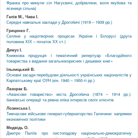
Франка про минуле сіл Нагуєвичі, добрівляни, воля якубова та
ясениця сільна)
Галів М., Чава І.
Середні навчальні заклади у Дрогобичі (1919 – 1939 рр.)
Гриценко Г.
Селяни у націотворчих процесах України і Білорусі (друга
половина ХІХ – початок ХХ ст.)
Демуз І.
Книжкова продукція і тематичний репертуар «Благодійного
товариства з видання загальнокорисних і дешевих книг»
Ільницький В.
Основні засади перебудови діяльності українських націоналістів у
Карпатському краї ОУН (кін. 1940 – 1950-ті рр.)
Лазорак Б.
«Авансове товариство» міста Дрогобича (1874 – 1914 рр.):
банківські операції та ревна опіка інтересів своїх клієнтів
Лозинська І.
Тимчасове військове генерал-губернаторство Галичини: напрямки
економічної політики
Медвідь О.
Дмитро Паліїв про листопадову національно-демократичну