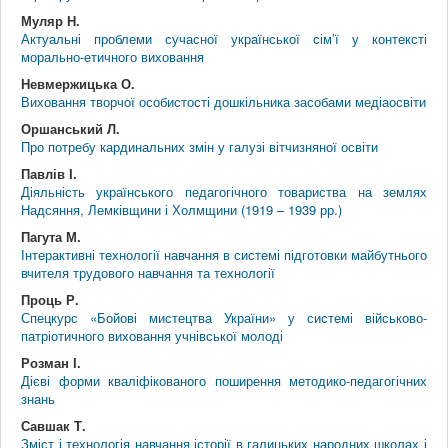
Муляр Н.
Актуальні проблеми сучасної української сім’ї у контексті
морально-етичного виховання
Невмержицька О.
Виховання творчої особистості дошкільника засобами медіаосвіти
Оршанський Л.
Про потребу кардинальних змін у галузі вітчизняної освіти
Павлів І.
Діяльність українського педагогічного товариства на землях
Надсяння, Лемківщини і Холмщини (1919 – 1939 рр.)
Пагута М.
Інтерактивні технології навчання в системі підготовки майбутнього
вчителя трудового навчання та технології
Проць Р.
Спецкурс «Бойові мистецтва України» у системі військово-
патріотичного виховання учнівської молоді
Розман І.
Дієві форми кваліфікованого поширення методико-педагогічних
знань
Савшак Т.
Зміст і технологія навчання історії в галицьких народних школах і