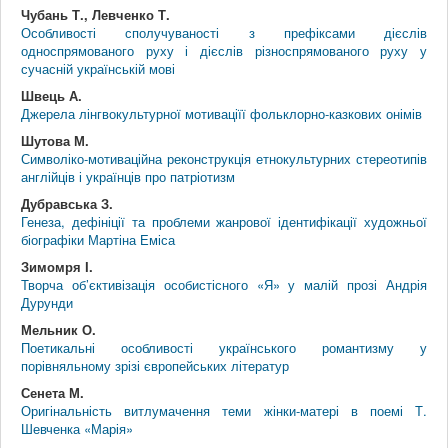
Чубань Т., Левченко Т.
Особливості сполучуваності з префіксами дієслів
односпрямованого руху і дієслів різноспрямованого руху у
сучасній українській мові
Швець А.
Джерела лінгвокультурної мотиваціїї фольклорно-казкових онімів
Шутова М.
Символіко-мотиваційна реконструкція етнокультурних стереотипів
англійців і українців про патріотизм
Дубравська З.
Генеза, дефініції та проблеми жанрової ідентифікації художньої
біографіки Мартіна Еміса
Зимомря І.
Творча об’єктивізація особистісного «Я» у малій прозі Андрія
Дурунди
Мельник О.
Поетикальні особливості українського романтизму у
порівняльному зрізі європейських літератур
Сенета М.
Оригінальність витлумачення теми жінки-матері в поемі Т.
Шевченка «Марія»