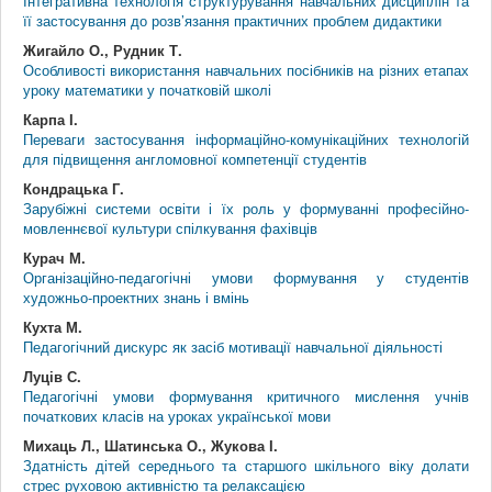
Інтегративна технологія структурування навчальних дисциплін та
її застосування до розв’язання практичних проблем дидактики
Жигайло О., Рудник Т.
Особливості використання навчальних посібників на різних етапах
уроку математики у початковій школі
Карпа І.
Переваги застосування інформаційно-комунікаційних технологій
для підвищення англомовної компетенції студентів
Кондрацька Г.
Зарубіжні системи освіти і їх роль у формуванні професійно-
мовленнєвої культури спілкування фахівців
Курач М.
Організаційно-педагогічні умови формування у студентів
художньо-проектних знань і вмінь
Кухта М.
Педагогічний дискурс як засіб мотивації навчальної діяльності
Луців С.
Педагогічні умови формування критичного мислення учнів
початкових класів на уроках української мови
Михаць Л., Шатинська О., Жукова І.
Здатність дітей середнього та старшого шкільного віку долати
стрес руховою активністю та релаксацією