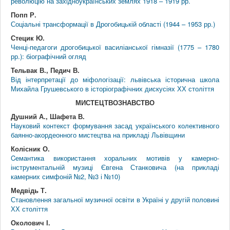
революцію на західноукраїнських землях 1918 – 1919 рр.
Попп Р.
Соціальні трансформації в Дрогобицькій області (1944 – 1953 рр.)
Стецик Ю.
Ченці-педагоги дрогобицької василіанської гімназії (1775 – 1780
рр.): біографічний огляд
Тельвак В., Педич В.
Від інтерпретації до міфологізації: львівська історична школа
Михайла Грушевського в історіографічних дискусіях ХХ століття
МИСТЕЦТВОЗНАВСТВО
Душний А., Шафета В.
Науковий контекст формування засад українського колективного
баянно-акордеонного мистецтва на прикладі Львівщини
Колісник О.
Cемантика використання хоральних мотивів у камерно-
інструментальній музиці Євгена Станковича (на прикладі
камерних симфоній №2, №3 і №10)
Медвідь Т.
Становлення загальної музичної освіти в Україні у другій половині
ХХ століття
Околович І.