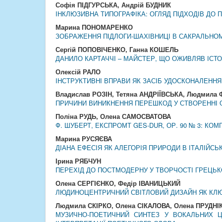
Софія ПІДГУРСЬКА, Андрій БУДНИК
ІНКЛЮЗИВНА ТИПОГРАФІКА: ОГЛЯД ПІДХОДІВ ДО 
Марина ПОНОМАРЕНКО
ЗОБРАЖЕННЯ ПІДЛОГИ-ШАХІВНИЦІ В САКРАЛЬНОМ
Сергій ПОПОВІЧЕНКО, Ганна КОШЕЛЬ
ДАНИЛО КАРТАЧЧІ – МАЙСТЕР, ЩО ОЖИВЛЯВ ІСТО
Олексій РАЛО
ІНСТРУКТИВНІ ВПРАВИ ЯК ЗАСІБ УДОСКОНАЛЕНН
Владислав РОЗІН, Тетяна АНДРІЇВСЬКА, Людмила
ПРИЧИНИ ВИНИКНЕННЯ ПЕРЕШКОД У СТВОРЕННІ О
Поліна РУДЬ, Олена САМОСВАТОВА
Ф. ШУБЕРТ, ЕКСПРОМТ GES-DUR, ОР. 90 № 3: К
Марина РУСЯЄВА
ДІАНА ЕФЕСІЯ ЯК АЛЕГОРІЯ ПРИРОДИ В ІТАЛІЙС
Ірина РЯБЧУН
ПЕРЕХІД ДО ПОСТМОДЕРНУ У ТВОРЧОСТІ ГРЕЦЬ
Олена СЕРГІЄНКО, Федір ІВАНИЦЬКИЙ
ЛЮДИНОЦЕНТРИЧНИЙ СВІТЛОВИЙ ДИЗАЙН ЯК КЛЮЧ
Людмила СКІРКО, Олена СІКАЛОВА, Олена ПРУДНІ
МУЗИЧНО-ПОЕТИЧНИЙ СИНТЕЗ У ВОКАЛЬНИХ Ц