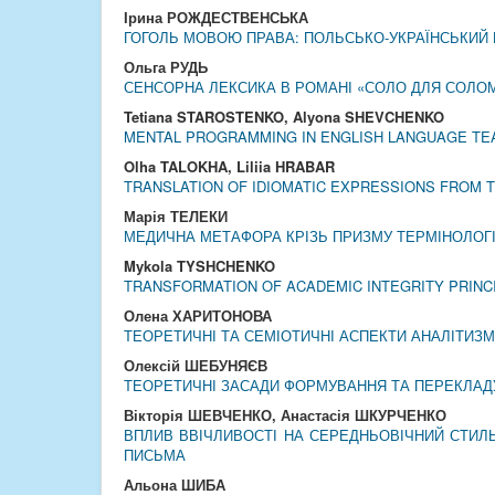
Ірина РОЖДЕСТВЕНСЬКА
ГОГОЛЬ МОВОЮ ПРАВА: ПОЛЬСЬКО-УКРАЇНСЬКИЙ
Ольга РУДЬ
СЕНСОРНА ЛЕКСИКА В РОМАНІ «СОЛО ДЛЯ СОЛО
Tetiana STAROSTENKO, Alyona SHEVCHENKO
MENTAL PROGRAMMING IN ENGLISH LANGUAGE TEA
Olha TALOKHA, Liliia HRABAR
TRANSLATION OF IDIOMATIC EXPRESSIONS FROM T
Марія ТЕЛЕКИ
МЕДИЧНА МЕТАФОРА КРІЗЬ ПРИЗМУ ТЕРМІНОЛОГІ
Mykola TYSHCHENKO
TRANSFORMATION OF ACADEMIC INTEGRITY PRINCIP
Олена ХАРИТОНОВА
ТЕОРЕТИЧНІ ТА СЕМІОТИЧНІ АСПЕКТИ АНАЛІТИЗМ
Олексій ШЕБУНЯЄВ
ТЕОРЕТИЧНІ ЗАСАДИ ФОРМУВАННЯ ТА ПЕРЕКЛАД
Вікторія ШЕВЧЕНКО, Анастасія ШКУРЧЕНКО
ВПЛИВ ВВІЧЛИВОСТІ НА СЕРЕДНЬОВІЧНИЙ СТИЛЬ
ПИСЬМА
Альона ШИБА