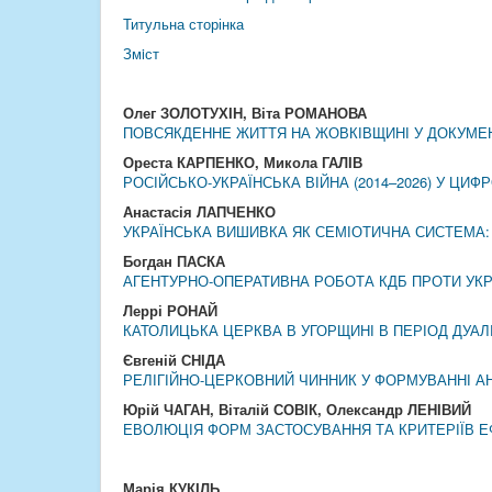
Титульна сторінка
Змiст
Олег ЗОЛОТУХІН, Віта РОМАНОВА
ПОВСЯКДЕННЕ ЖИТТЯ НА ЖОВКІВЩИНІ У ДОКУМЕНТІ
Ореста КАРПЕНКО, Микола ГАЛІВ
РОСІЙСЬКО-УКРАЇНСЬКА ВІЙНА (2014–2026) У ЦИФ
Анастасія ЛАПЧЕНКО
УКРАЇНСЬКА ВИШИВКА ЯК СЕМІОТИЧНА СИСТЕМА: 
Богдан ПАСКА
АГЕНТУРНО-ОПЕРАТИВНА РОБОТА КДБ ПРОТИ УКРАЇН
Леррі РОНАЙ
КАТОЛИЦЬКА ЦЕРКВА В УГОРЩИНІ В ПЕРІОД ДУАЛІЗ
Євгеній СНІДА
РЕЛІГІЙНО-ЦЕРКОВНИЙ ЧИННИК У ФОРМУВАННІ АНТИ
Юрій ЧАГАН, Віталій СОВІК, Олександр ЛЕНІВИЙ
ЕВОЛЮЦІЯ ФОРМ ЗАСТОСУВАННЯ ТА КРИТЕРІЇВ ЕФ
Марія КУКІЛЬ