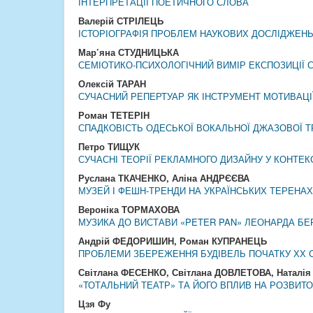
ІНТЕРПРЕТАЦІЇ ПОЕТИЧНОГО СЛОВА
Валерій СТРІЛЕЦЬ
ІСТОРІОГРАФІЯ ПРОБЛЕМ НАУКОВИХ ДОСЛІДЖЕНЬ
Мар’яна СТУДНИЦЬКА
СЕМІОТИКО-ПСИХОЛОГІЧНИЙ ВИМІР ЕКСПОЗИЦІЇ С
Олексій ТАРАН
СУЧАСНИЙ РЕПЕРТУАР ЯК ІНСТРУМЕНТ МОТИВАЦІЇ
Роман ТЕТЕРІН
СПАДКОВІСТЬ ОДЕСЬКОЇ ВОКАЛЬНОЇ ДЖАЗОВОЇ ТР
Петро ТИЩУК
СУЧАСНІ ТЕОРІЇ РЕКЛАМНОГО ДИЗАЙНУ У КОНТЕК
Руслана ТКАЧЕНКО, Аліна АНДРЄЄВА
МУЗЕЙ І ФЕШН-ТРЕНДИ НА УКРАЇНСЬКИХ ТЕРЕНАХ
Вероніка ТОРМАХОВА
МУЗИКА ДО ВИСТАВИ «PETER PAN» ЛЕОНАРДА Б
Андрій ФЕДОРИШИН, Роман КУПРАНЕЦЬ
ПРОБЛЕМИ ЗБЕРЕЖЕННЯ БУДІВЕЛЬ ПОЧАТКУ ХХ 
Світлана ФЕСЕНКО, Світлана ДОВЛЕТОВА, Натал
«ТОТАЛЬНИЙ ТЕАТР» ТА ЙОГО ВПЛИВ НА РОЗВИТО
Цзя Фу