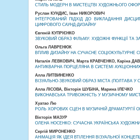
СТИЛЬ МОДЕРН В МИСТЕЦТВІ ХУДОЖНЬОГО ОФОР
Руслан КУНДИС, Іван НИКОРОВИЧ
ІНТЕГРОВАНИЙ ПІДХІД ДО ВИКЛАДАННЯ ДИСЦИП
ЦИФРОВОГО САУНД-ДИЗАЙНУ
Євгеній КУПРІЄНКО
ЗВУКОВИЙ ОБРАЗ ФІЛЬМУ: ХУДОЖНІ ФУНКЦІЇ ТА 
Ольга ЛАВРЕНЮК
ВПЛИВ ДИЗАЙНУ НА СУЧАСНЕ СОЦІОКУЛЬТУРНЕ 
Наталія ЛЕВКОВИЧ, Марта КРАВЧЕНКО, Каріна ДА
АНТИКВАРНА ПОРЦЕЛЯНА В СИСТЕМІ АУКЦІОННИХ
Алла ЛИТВИНЕНКО
ВІЗУАЛЬНО-ЗВУКОВИЙ ОБРАЗ МІСТА (ПОЛТАВА У 
Алла ЛІСОВА, Вікторія ШУБІНА, Марина ІЛЕЧКО
ВИКОНАВСЬКА ТРИВОЖНІСТЬ У МУЗИЧНОМУ МИСТЕ
Хуатао Лю
РОЛЬ ХОРОВИХ СЦЕН В МУЗИЧНІЙ ДРАМАТУРГІЇ О
Вікторія МАЗУР
ОЛЕНА НОСЕНКО: СУЧАСНА УКРАЇНСЬКА ХУДОЖН
Сергій МИРОНЕНКО
АНІМАЦІЯ ЯК ІДЕЯ ВТІЛЕННЯ ВІЗУАЛЬНОЇ КОНЦЕПЦ