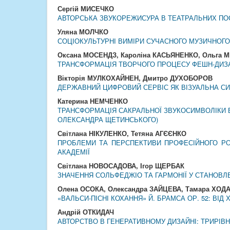
Сергій МИСЕЧКО
АВТОРСЬКА ЗВУКОРЕЖИСУРА В ТЕАТРАЛЬНИХ ПОСТ
Уляна МОЛЧКО
СОЦІОКУЛЬТУРНІ ВИМІРИ СУЧАСНОГО МУЗИЧНОГО
Оксана МОСЕНДЗ, Кароліна КАСЬЯНЕНКО, Ольга
ТРАНСФОРМАЦІЯ ТВОРЧОГО ПРОЦЕСУ ФЕШН-ДИЗА
Вікторія МУЛКОХАЙНЕН, Дмитро ДУХОБОРОВ
ДЕРЖАВНИЙ ЦИФРОВИЙ СЕРВІС ЯК ВІЗУАЛЬНА С
Катерина НЕМЧЕНКО
ТРАНСФОРМАЦІЯ САКРАЛЬНОЇ ЗВУКОСИМВОЛІКИ В 
ОЛЕКСАНДРА ЩЕТИНСЬКОГО)
Світлана НІКУЛЕНКО, Тетяна АГЄЄНКО
ПРОБЛЕМИ ТА ПЕРСПЕКТИВИ ПРОФЕСІЙНОГО РОЗ
АКАДЕМІЇ
Світлана НОВОСАДОВА, Ігор ЩЕРБАК
ЗНАЧЕННЯ СОЛЬФЕДЖІО ТА ГАРМОНІЇ У СТАНОВЛ
Олена ОСОКА, Олександра ЗАЙЦЕВА, Тамара ХОД
«ВАЛЬСИ-ПІСНІ КОХАННЯ» Й. БРАМСА ОР. 52: ВІ
Андрій ОТКИДАЧ
АВТОРСТВО В ГЕНЕРАТИВНОМУ ДИЗАЙНІ: ТРИРІВН