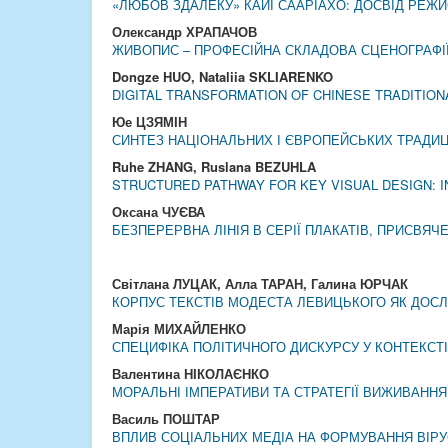
«ЛЮБОВ ЗДАЛЕКУ» КАЙЇ СААРІАХО: ДОСВІД РЕЖ
Олександр ХРАПАЧОВ
ЖИВОПИС – ПРОФЕСІЙНА СКЛАДОВА СЦЕНОГРАФІ
Dongze HUO, Nataliia SKLIARENKO
DIGITAL TRANSFORMATION OF CHINESE TRADITION
Юе ЦЗЯМІН
СИНТЕЗ НАЦІОНАЛЬНИХ І ЄВРОПЕЙСЬКИХ ТРАДИЦІ
Ruhe ZHANG, Ruslana BEZUHLA
STRUCTURED PATHWAY FOR KEY VISUAL DESIGN: I
Оксана ЧУЄВА
БЕЗПЕРЕРВНА ЛІНІЯ В СЕРІЇ ПЛАКАТІВ, ПРИСВЯ
Світлана ЛУЦАК, Алла ТАРАН, Галина ЮРЧАК
КОРПУС ТЕКСТІВ МОДЕСТА ЛЕВИЦЬКОГО ЯК ДОСЛ
Марія МИХАЙЛЕНКО
СПЕЦИФІКА ПОЛІТИЧНОГО ДИСКУРСУ У КОНТЕКСТІ 
Валентина НІКОЛАЄНКО
МОРАЛЬНІ ІМПЕРАТИВИ ТА СТРАТЕГІЇ ВИЖИВАННЯ
Василь ПОШТАР
ВПЛИВ СОЦІАЛЬНИХ МЕДІА НА ФОРМУВАННЯ ВІРУС