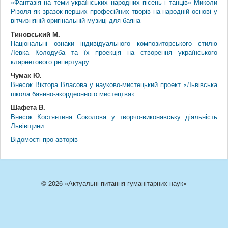
«Фантазія на теми українських народних пісень і танців» Миколи
Різоля як зразок перших професійних творів на народній основі у
вітчизняній оригінальній музиці для баяна
Тиновський М.
Національні ознаки індивідуального композиторського стилю
Левка Колодуба та їх проекція на створення українського
кларнетового репертуару
Чумак Ю.
Внесок Віктора Власова у науково-мистецький проект «Львівська
школа баянно-акордеонного мистецтва»
Шафета В.
Внесок Костянтина Соколова у творчо-виконавську діяльність
Львівщини
Відомості про авторів
© 2026 «Актуальні питання гуманітарних наук»