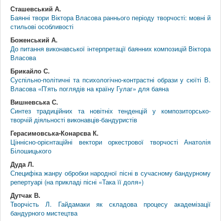
Сташевський А.
Баянні твори Віктора Власова раннього періоду творчості: мовні й
стильові особливості
Боженський А.
До питання виконавської інтерпретації баянних композицій Віктора
Власова
Брикайло С.
Суспільно-політичні та психологічно-контрастні образи у сюїті В.
Власова «П’ять поглядів на країну Гулаг» для баяна
Вишневська С.
Синтез традиційних та новітніх тенденцій у композиторсько-
творчій діяльності виконавців-бандуристів
Герасимовська-Конарєва К.
Ціннісно-орієнтаційні вектори оркестрової творчості Анатолія
Білошицького
Дуда Л.
Специфіка жанру обробки народної пісні в сучасному бандурному
репертуарі (на прикладі пісні «Така її доля»)
Дутчак В.
Творчість Л. Гайдамаки як складова процесу академізації
бандурного мистецтва