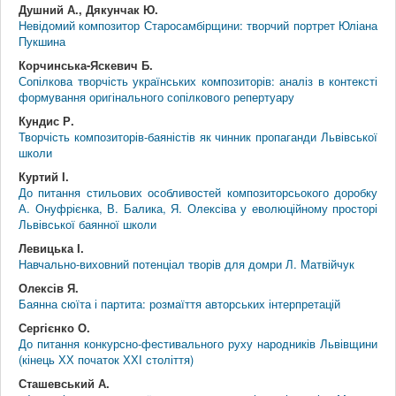
Душний А., Дякунчак Ю.
Невідомий композитор Старосамбірщини: творчий портрет Юліана
Пукшина
Корчинська-Яскевич Б.
Сопілкова творчість українських композиторів: аналіз в контексті
формування оригінального сопілкового репертуару
Кундис Р.
Творчість композиторів-баяністів як чинник пропаганди Львівської
школи
Куртий І.
До питання стильових особливостей композиторсьокого доробку
А. Онуфрієнка, В. Балика, Я. Олексіва у еволюційному просторі
Львівської баянної школи
Левицька І.
Навчально-виховний потенціал творів для домри Л. Матвійчук
Олексів Я.
Баянна сюїта і партита: розмаїття авторських інтерпретацій
Сергієнко О.
До питання конкурсно-фестивального руху народників Львівщини
(кінець ХХ початок ХХІ століття)
Сташевський А.