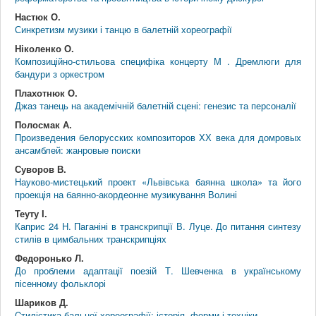
Настюк О.
Синкретизм музики і танцю в балетній хореографії
Ніколенко О.
Композиційно-стильова специфіка концерту М . Дремлюги для
бандури з оркестром
Плахотнюк О.
Джаз танець на академічній балетній сцені: генезис та персоналії
Полосмак А.
Произведения белорусских композиторов ХХ века для домровых
ансамблей: жанровые поиски
Суворов В.
Науково-мистецький проект «Львівська баянна школа» та його
проекція на баянно-акордеонне музикування Волині
Теуту І.
Каприс 24 Н. Паганіні в транскрипції В. Луце. До питання синтезу
стилів в цимбальних транскрипціях
Федоронько Л.
До проблеми адаптації поезій Т. Шевченка в українському
пісенному фольклорі
Шариков Д.
Cтилістика бальної хореографії: історія, форми і техніки