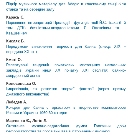
Підбір музичного матеріалу для Adagio в класичному танці біля
станка та на середині залу
Карась С.
Порівняння інтерпретацій Прелюдії і фуги gis-moll Й.С. Баха (ІІ-й
том ДТК) баяністами-акордеоністами Я. Олексівим та І.
Квашевічем
Кисляк Б.
Передумови виникнення творчості для баяна (кінець ХІХ –
середина ХХ ст.)
Кметі О.
Репертуарні тенденції початкових мистецьких навчальних
закладів України кінця ХХ початку ХХІ століття: баянно-
акордеонний аспект
Колосовська О.
Імпровізація, як розвиток творчої фантазії (через призму
джазового виконавства)
Лебедев А.
Концерт для баяна с оркестром в творчестве композиторов
России и Украины 1960-80-х годов
Марченко Є., Логін Л.
Онтогенез музично-педагогічної думки Галичини доби
реформаторства та просвітництва в історичному дискурсі