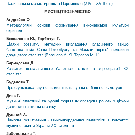
Василіанські монастирі міста Перемишля (XIV – XVIII ст.)
МИСТЕЦТВОЗНАВСТВО
Андрейко О.
Методологічні основи формування виконавської культури
скрипаля
Безпаленко Ю., Горбачук Г.
Шляхи розвитку методики викладання класичного танцю
балетних шкіл Санкт-Петербургу та Москви першої половини
двадцятого століття (Ваганова А. Я. Тарасов М. І.)
Бернадська Д.
Розвиток неокласичного балетного стилю в хореографії ХХ
століття
Буданова Т.
Про функціональну полівалентність сучасної баянної культури
Дика Г.
Музичні пластичні та рухові форми як складова роботи з дітьми
дошкілля та шкільного віку
Душний А.
Наукове осмислення баянно-акордеонної педагогіки в контексті
музичної освіти України ХХІ століття
Заборовська Т.