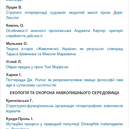
Луцик В.
Стратегії інтерпретації художніх моделей малої прози Доріс
Лессінг
Кемінь О.
Особливості жіночого прозописьма Анджели Картер: критерії
сприйняття дійсності
Мельник О.
Творча історія «Живописної України» як результат співпраці
Тараса Шевченка та Миколи Маркевича
Угляй Л.
Образ предка у прозі Тоні Моррісон
Харюк І.
Поттеріада Дж. Ролінг як репрезентативне явище філософії new
age в сучасному суспільстві
ЕКОЛОГІЯ ТА ОХОРОНА НАВКОЛИШНЬОГО СЕРЕДОВИЩА
Кречківська Г.
Структурно-функціональна організація гетеротрофних комплексів
відвалів
Кунда-Пронь І.
Мутаційні процеси у природній популяції Drosophila melanogaster
м. Дрогобича