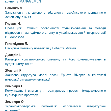
концепту MANAGEMENT
Паночко М.
Запозичення як джерело збагачення українського юридичного
лексикону ХІХ ст.
Глущак Н.
Проза Дж. Роулінг: особливості функціонування та методи
відтворення молодіжного сленгу в українськомовній інтерпретації
В. Морозова
Голомідова Л.
Наскрізні мотиви у новелістиці Роберта Музіля
Дмитрів І.
Категорія християнського символу та його функціонування в
художньому тексті
Жовтані Р.
Жанрова структура малої прози Ернста Віхерта в контексті
німецької літератури еміграції
Зимомря І.
Комунікативні виміри у літературному процесі німецькомовного
культурного простору
Зимомря О.
Українсько-угорське помежів’я: особливості літературної
взаємодії