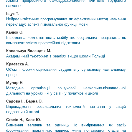
Аналіз професійного самовдосконалення вчителів трудового
навчання
Іщук Т.
Нейролінгвістичне програмування як ефективний метод навчання
перекладу: аспект пізнавальної функції мови
Канюк О.
Іншомовна компетентність майбутніх соціальних працівників як
компонент змісту професійної підготовки
Ковальчук-Валендяк М.
Академічний тьюторинг в реаліях вищої школи Польщі
Kрaєвска А.
Об’єкт і форми оцінювання студентів у сучасному навчальному
процесі
Муляр Н.
Методика організації пошукової навчально-пізнавальної
діяльності на уроках «Я у світі» у початковій школі
Садова І., Барна О.
Впровадження розвивальних технологій навчання у вищій
педагогічній школі
Стасів Н., Клок Ю.
Вивчення величин та одиниць їх вимірювання як засіб
формування практичних навичок учнів початкових класів на