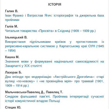
ІСТОРІЯ
Галик В.
Іван Франко і Ватрослав Ягич: історіографія та джерельна база
проблеми
Галів М.
Читальня товариства «Просвіта» в Східниці (1909 – 1939 рр.)
Ільницький В.
Використання підпільниками криївок у протистояннях із
репресивно-каральною системою у Карпатському краї ОУН (1945
– 1954)
Кашка М.
Значення мови у формуванні національної самосвідомості на
Закарпатті у ХІХ столітті
Лазорак Б.
Два епізоди про модернізацію «Австрійського Дрогобича»: старі
вулиці «по-новому» і «не провінційна мрія» про трамвай (1901,
1909 – 1914 рр.)
Мальчевська-Павелец Д., Павелец Т.
Синдром фальшивої пам’яті. Проблема інтерпретації сучасної
історії комуністичної владою Польщі
Стецик Ю.