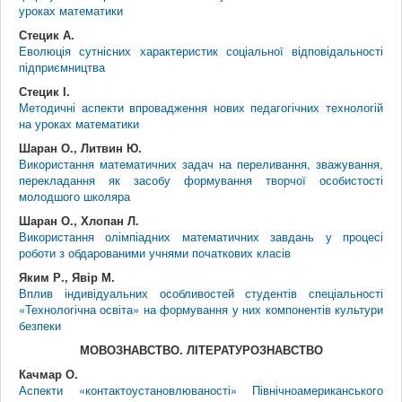
уроках математики
Стецик А.
Еволюція сутнісних характеристик соціальної відповідальності
підприємництва
Стецик І.
Методичні аспекти впровадження нових педагогічних технологій
на уроках математики
Шаран О., Литвин Ю.
Використання математичних задач на переливання, зважування,
перекладання як засобу формування творчої особистості
молодшого школяра
Шаран О., Хлопан Л.
Використання олімпіадних математичних завдань у процесі
роботи з обдарованими учнями початкових класів
Яким Р., Явір М.
Вплив індивідуальних особливостей студентів спеціальності
«Технологічна освіта» на формування у них компонентів культури
безпеки
МОВОЗНАВСТВО. ЛІТЕРАТУРОЗНАВСТВО
Качмар О.
Аспекти «контактоустановлюваності» Північноамериканського