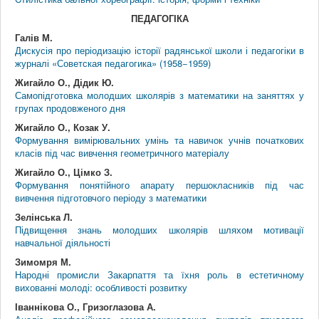
ПЕДАГОГІКА
Галів М.
Дискусія про періодизацію історії радянської школи і педагогіки в
журналі «Советская педагогика» (1958−1959)
Жигайло О., Дідик Ю.
Самопідготовка молодших школярів з математики на заняттях у
групах продовженого дня
Жигайло О., Козак У.
Формування вимірювальних умінь та навичок учнів початкових
класів під час вивчення геометричного матеріалу
Жигайло О., Цімко З.
Формування понятійного апарату першокласників під час
вивчення підготовчого періоду з математики
Зелінська Л.
Підвищення знань молодших школярів шляхом мотивації
навчальної діяльності
Зимомря М.
Народні промисли Закарпаття та їхня роль в естетичному
вихованні молоді: особливості розвитку
Іваннікова О., Гризоглазова А.