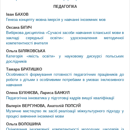
ПЕДАГОГIКА
Іван БАХОВ
Генеза концепту мовна імерсія у навчанні іноземних мов
Оксана БІГИЧ
Вибіркова дисципліна «Сучасні засоби навчання іспанської мови в
закладі середньої освіти»: удосконалення методичної
компетентності вчителя
Ольга БІЛЯКОВСЬКА
Категорія «якість освіти» у науковому дискурсі польських
дослідників
Тамара БРАТИШКО
Особливості формування готовності педагогічних працівників до
роботи з дітьми з особливими потребами в умовах інклюзивного
навчання
Олена БУХНІЄВА, Лариса БАНКУЛ
Педагогічна інноватика у підготовці кадрів вищої кваліфікації
Валерія ВЕРГУНОВА, Анатолій ПОПСУЙ
Музичне мистецтво як засіб реалізації міжкультурного підходу у
процесі вивчення іноземної мови
Ольга ВОЛОШИНА
Оцінювання іншомовної компетентності молодших школярів із