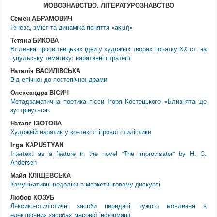
МОВОЗНАВСТВО. ЛIТЕРАТУРОЗНАВСТВО
Семен АБРАМОВИЧ
Генеза, зміст та динаміка поняття «аκμή»
Тетяна БИКОВА
Втілення просвітницьких ідей у художніх творах початку ХХ ст. на
гуцульську тематику: наративні стратегії
Наталія ВАСИЛІВСЬКА
Від епічної до постепічної драми
Олександра ВІСИЧ
Метадраматична поетика п’єси Ігоря Костецького «Близнята ще
зустрінуться»
Наталя ІЗОТОВА
Художній наратив у контексті ігрової стилістики
Inga KAPUSTYAN
Intertext as a feature in the novel “The improvisator” by H. C.
Andersen
Майя КЛІЩЕВСЬКА
Комунікативні недоліки в маркетинговому дискурсі
Любов КОЗУБ
Лексико-стилістичні засоби передачі чужого мовлення в
електронних засобах масової інформації