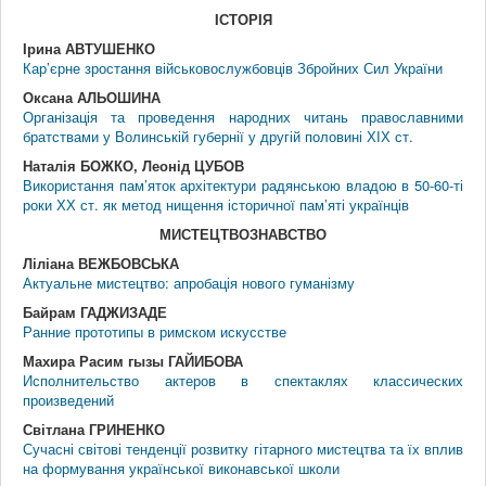
IСТОРIЯ
Ірина АВТУШЕНКО
Кар’єрне зростання військовослужбовців Збройних Сил України
Оксана АЛЬОШИНА
Організація та проведення народних читань православними
братствами у Волинській губернії у другій половині ХІХ ст.
Наталія БОЖКО, Леонід ЦУБОВ
Використання пам’яток архітектури радянською владою в 50-60-ті
роки ХХ ст. як метод нищення історичної пам’яті українців
МИСТЕЦТВОЗНАВСТВО
Ліліана ВЕЖБОВСЬКА
Актуальне мистецтво: апробація нового гуманізму
Байрам ГАДЖИЗАДЕ
Ранние прототипы в римском искусстве
Махира Расим гызы ГАЙИБОВА
Исполнительство актеров в спектаклях классических
произведений
Світлана ГРИНЕНКО
Сучасні світові тенденції розвитку гітарного мистецтва та їх вплив
на формування української виконавської школи