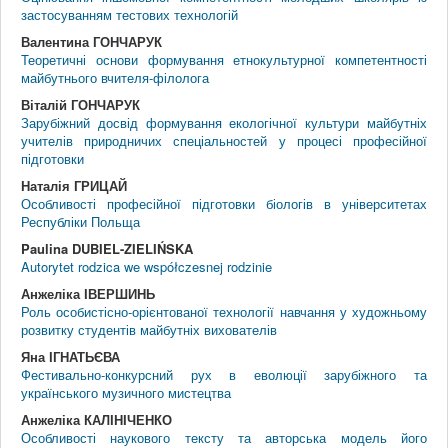
застосуванням тестових технологій
Валентина ГОНЧАРУК
Теоретичні основи формування етнокультурної компетентності
майбутнього вчителя-філолога
Віталій ГОНЧАРУК
Зарубіжний досвід формування екологічної культури майбутніх
учителів природничих спеціальностей у процесі професійної
підготовки
Наталія ГРИЦАЙ
Особливості професійної підготовки біологів в університетах
Республіки Польща
Paulina DUBIEL-ZIELIŃSKA
Autorytet rodzica we współczesnej rodzinie
Анжеліка ІВЕРШИНЬ
Роль особистісно-орієнтованої технології навчання у художньому
розвитку студентів майбутніх вихователів
Яна ІГНАТЬЄВА
Фестивально-конкурсний рух в еволюції зарубіжного та
українського музичного мистецтва
Анжеліка КАЛІНІЧЕНКО
Особливості наукового тексту та авторська модель його