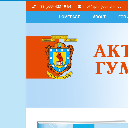
+ 38 (066) 423 19 54
info@aphn-journal.in.ua
HOMEPAGE
ABOUT
FOR