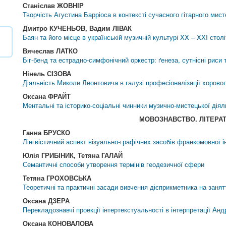
Станіслав ЖОВНІР
Творчість Агустина Барріоса в контексті сучасного гітарного мис
Дмитро КУЧЕНЬОВ, Вадим ЛІВАК
Баян та його місце в українській музичній культурі XX – XXI столі
Вячеслав ЛАТКО
Біг-бенд та естрадно-симфонічний оркестр: ґенеза, сутнісні риси
Нінель СІЗОВА
Діяльність Миколи Леонтовича в галузі професіоналізації хорово
Оксана ФРАЙТ
Ментальні та історико-соціальні чинники музично-мистецької діял
МОВОЗНАВСТВО. ЛIТЕРА
Ганна БРУСКО
Лінгвістичний аспект візуально-графічних засобів франкомовної ін
Юлія ГРИБІНИК, Тетяна ГАЛАЙ
Семантичні способи утворення термінів геодезичної сфери
Тетяна ГРОХОВСЬКА
Теоретичні та практичні засади вивчення дієприкметника на занятт
Оксана ДЗЕРА
Перекладознавчі проекції інтертекстуальності в інтерпретації Ан
Оксана КОНОВАЛОВА