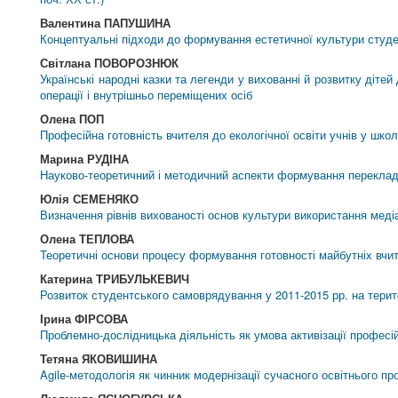
Валентина ПАПУШИНА
Концептуальні підходи до формування естетичної культури студен
Світлана ПОВОРОЗНЮК
Українські народні казки та легенди у вихованні й розвитку дітей
операції і внутрішньо переміщених осіб
Олена ПОП
Професійна готовність вчителя до екологічної освіти учнів у шко
Марина РУДІНА
Науково-теоретичний і методичний аспекти формування переклада
Юлія СЕМЕНЯКО
Визначення рівнів вихованості основ культури використання медіа
Олена ТЕПЛОВА
Теоретичні основи процесу формування готовності майбутніх вчит
Катерина ТРИБУЛЬКЕВИЧ
Розвиток студентського самоврядування у 2011-2015 рр. на терит
Ірина ФІРСОВА
Проблемно-дослідницька діяльність як умова активізації професій
Тетяна ЯКОВИШИНА
Agile-методологія як чинник модернізації сучасного освітнього пр