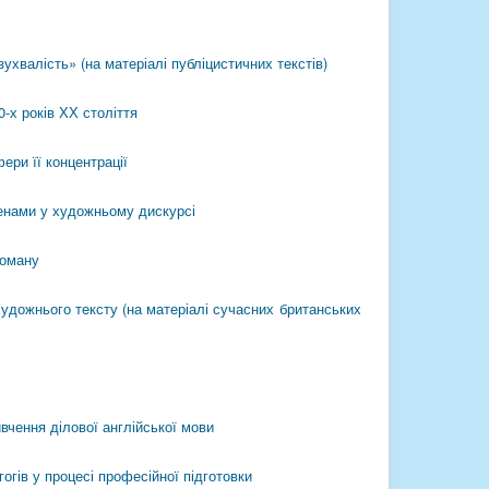
ухвалість» (на матеріалі публіцистичних текстів)
0-х років ХХ століття
ери її концентрації
енами у художньому дискурсі
роману
художнього тексту (на матеріалі сучасних британських
вчення ділової англійської мови
огів у процесі професійної підготовки