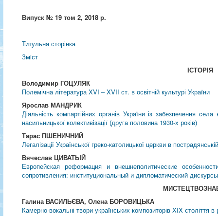
Випуск № 19 том 2, 2018 р.
Титульна сторінка
Змiст
IСТОРIЯ
Володимир ГОЦУЛЯК
Полемічна література XVI – XVII ст. в освітній культурі України
Ярослав МАНДРИК
Діяльність компартійних органів України із забезпечення села
насильницької колективізації (друга половина 1930-х років)
Тарас ПШЕНИЧНИЙ
Легалізації Української греко-католицької церкви в пострадянській
Вячеслав ЦИВАТЫЙ
Европейская реформация и внешнеполитические особенности
сопротивления: институциональный и дипломатический дискурс
МИСТЕЦТВОЗНА
Галина ВАСИЛЬЄВА, Олена БОРОВИЦЬКА
Камерно-вокальні твори українських композиторів XIX століття в