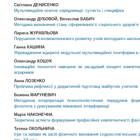
Світлана ДЕНИСЕНКО
Мультимедійне освітнє середовище: сутність і специфіка
Олександр ДУБОВОЙ, Вячеслав БАБИЧ
Методика визначення стану сформованості соціального здоров’я 
Лариса ЖУРАВЛЬОВА
Порушення психомовленнєвого розвитку учнів молодшого шкільно
Ганна КАШИНА
Упровадження відкритої модульної мультимедійної платформи в 
Олександр КОШУК
Інноваційні технології навчання як засадовий концепт компетен
аграрників
Анна ЛОЗЕНКО
Проблема рефлексії у дидактичній підготовці майбутніх учителів
Божена МАРУНЕВИЧ
Методична інтерпретація психолінгвістичних передумов форм
філологів з урахуванням міжмовної інтерференції
Марія НАКОНЕЧНА
Теоретичні аспекти формування професійної компетентності фахі
Тетяна ОКОЛЬНИЧА
Ігри та забави як засіб фізичного виховання східнослов’янських 
поч. ХХ ст.)