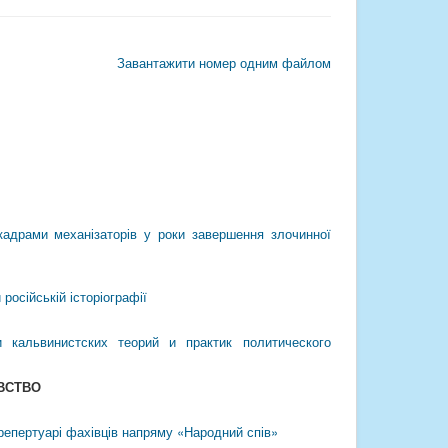
Завантажити номер одним файлом
 кадрами механізаторів у роки завершення злочинної
 російській історіографії
 кальвинистских теорий и практик политического
ы
ВСТВО
 репертуарі фахівців напряму «Народний спів»