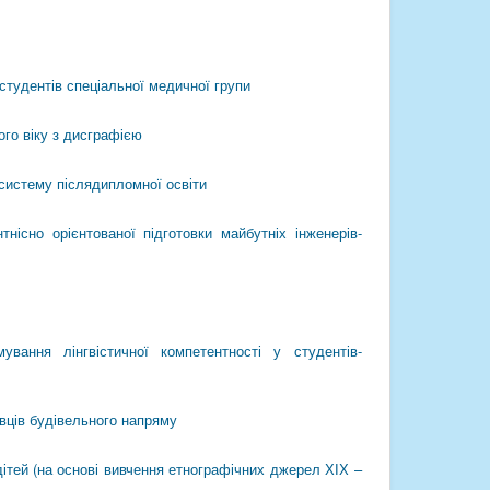
студентів спеціальної медичної групи
го віку з дисграфією
систему післядипломної освіти
тнісно орієнтованої підготовки майбутніх інженерів-
ування лінгвістичної компетентності у студентів-
вців будівельного напряму
дітей (на основі вивчення етнографічних джерел ХІХ –