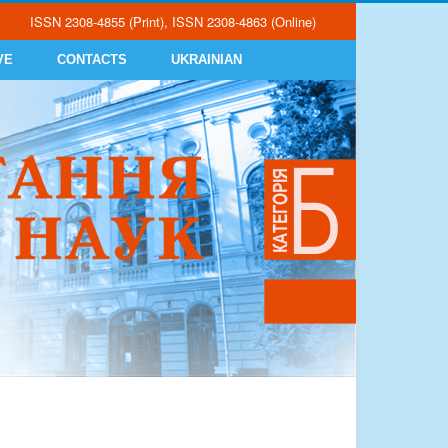
ISSN 2308-4855 (Print), ISSN 2308-4863 (Online)
VE
CONTACTS
UKRAINIAN