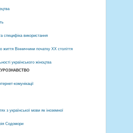
тецтва
ть
 та специфіка використання
го життя Вінниччини початку ХХ століття
ьності українського жіноцтва
ТУРОЗНАВСТВО
тернет-комунікації
ях з української мови як іноземної
дрія Содомори