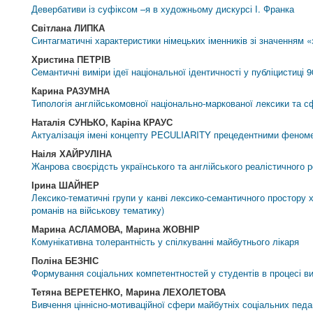
Девербативи із суфіксом –я в художньому дискурсі І. Франка
Світлана ЛИПКА
Синтагматичні характеристики німецьких іменників зі значенням «з
Христина ПЕТРІВ
Cемантичні виміри ідеї національної ідентичності у публіцистиці 9
Карина РАЗУМНА
Типологія англійськомовної національно-маркованої лексики та сф
Наталія СУНЬКО, Каріна КРАУС
Актуалізація імені концепту PECULIARITY прецедентними феном
Наіля ХАЙРУЛІНА
Жанрова своєрідсть українського та англійського реалістичного 
Ірина ШАЙНЕР
Лексико-тематичні групи у канві лексико-семантичного простору 
романів на військову тематику)
Марина АСЛАМОВА, Марина ЖОВНІР
Комунікативна толерантність у спілкуванні майбутнього лікаря
Поліна БЕЗНIС
Формування соціальних компетентностей у студентів в процесі ви
Тетяна ВЕРЕТЕНКО, Марина ЛЕХОЛЕТОВА
Вивчення ціннісно-мотиваційної сфери майбутніх соціальних педаг