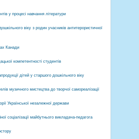
тів у процесі навчання літератури
 дошкільного віку з родин учасників антитерористичної
лах Канади
цької компетентності студентів
продукції дітей у старшого дошкільного віку
елів музичного мистецтва до творчої самореалізації
орії Української незалежної держави
ної соціалізації майбутнього викладача-педагога
остору