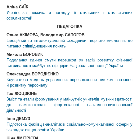
Аліна САЇК
Українська лексика з погляду її стильових і стилістичних
особливостей
ПЕДАГОГIКА
Ольга АКІМОВА, Володимир САПОГОВ
Емоційний та інтелектуальний складники творчого мислення: до
питання співвідношення понять
Микола БОРОВИК
Подолання єдиної смуги перешкод як засіб розвитку фізичної
витривалості майбутніх офіцерів Національної поліції України
Олександра БОРОДІЄНКО
Коучингова модель управління: впровадження шляхом навчання
й розвитку персоналу
Гао ЖОЦЗЮНЬ
Зміст та етапи формування у майбутніх учителів музики здатності
до самоконтролю фортепіанної навчально-виконавської
діяльності
Інна ДЕМУЗ
Підготовка фахівців-аналітиків соціально-комунікативної сфери у
закладах вищої освіти України
Ніна ДМІТРІЄВА