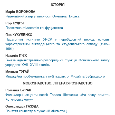
IСТОРIЯ
Марія ВОРОНОВА
Рецензійний жанр у творчості Омеляна Пріцака
Ігор КУДРЯ
Практична філософія конфуціанства
Яна КУКУЛЕНКО
Педагогічні інститути УРСР у перебудовчий період: основні
характеристики викладацького та студентського складу (1985–
1991)
Наталія П’ЄХ
Ґенеза адміністративно-розпорядчих функцій Жовківського замку
упродовж XVII–XVIII століть
Микола ТУГАЙ
Міграційна проблематика у публікаціях о. Михайла Зубрицького
МОВОЗНАВСТВО. ЛIТЕРАТУРОЗНАВСТВО
Романія БУРАК
Фольклорні акценти поезії Тараса Шевченка «На вічну пам’ять
Котляревському»
Олександра ГАЗУДА
Поняття концепту в сучасній лінгвістиці