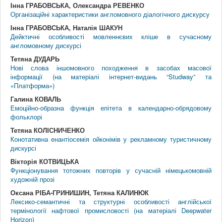
Інна ГРАБОВСЬКА, Олександра РЕВЕНКО
Організаційні характеристики англомовного діалогічного дискурсу
Інна ГРАБОВСЬКА, Наталія ШАКУН
Дейктичні особливості мовленнєвих кліше в сучасному
англомовному дискурсі
Тетяна ДУДАРЬ
Нові слова іншомовного походження в засобах масової
інформації (на матеріалі інтернет-видань “Studway” та
«Платформа»)
Галина КОВАЛЬ
Емоційно-образна функція епітета в календарно-обрядовому
фольклорі
Тетяна КОЛІСНИЧЕНКО
Конотативна енантіосемія ойконімів у рекламному туристичному
дискурсі
Вікторія КОТВИЦЬКА
Функціонування тотожних повторів у сучасній німецькомовній
художній прозі
Оксана РІБА-ГРИНИШИН, Тетяна КАЛИНЮК
Лексико-семантичні та структурні особливості англійської
термінології нафтової промисловості (на матеріалі Deepwater
Horizon)