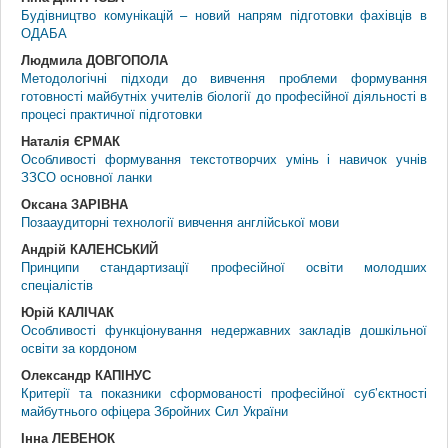
Будівництво комунікацій – новий напрям підготовки фахівців в
ОДАБА
Людмила ДОВГОПОЛА
Методологічні підходи до вивчення проблеми формування
готовності майбутніх учителів біології до професійної діяльності в
процесі практичної підготовки
Наталія ЄРМАК
Особливості формування текстотворчих умінь і навичок учнів
ЗЗСО основної ланки
Оксана ЗАРІВНА
Позааудиторні технології вивчення англійської мови
Андрій КАЛЕНСЬКИЙ
Принципи стандартизації професійної освіти молодших
спеціалістів
Юрій КАЛІЧАК
Особливості функціонування недержавних закладів дошкільної
освіти за кордоном
Олександр КАПІНУС
Критерії та показники сформованості професійної суб’єктності
майбутнього офіцера Збройних Сил України
Інна ЛЕВЕНОК