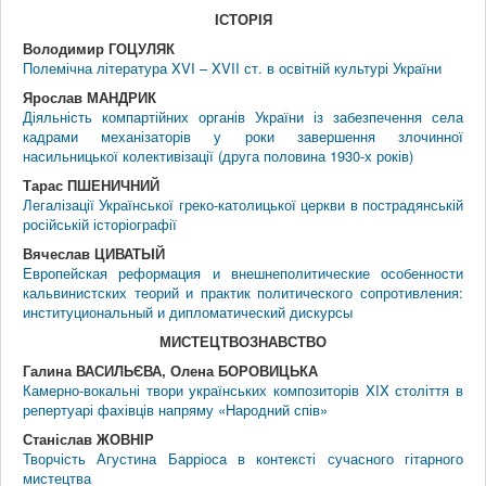
IСТОРIЯ
Володимир ГОЦУЛЯК
Полемічна література XVI – XVII ст. в освітній культурі України
Ярослав МАНДРИК
Діяльність компартійних органів України із забезпечення села
кадрами механізаторів у роки завершення злочинної
насильницької колективізації (друга половина 1930-х років)
Тарас ПШЕНИЧНИЙ
Легалізації Української греко-католицької церкви в пострадянській
російській історіографії
Вячеслав ЦИВАТЫЙ
Европейская реформация и внешнеполитические особенности
кальвинистских теорий и практик политического сопротивления:
институциональный и дипломатический дискурсы
МИСТЕЦТВОЗНАВСТВО
Галина ВАСИЛЬЄВА, Олена БОРОВИЦЬКА
Камерно-вокальні твори українських композиторів XIX століття в
репертуарі фахівців напряму «Народний спів»
Станіслав ЖОВНІР
Творчість Агустина Барріоса в контексті сучасного гітарного
мистецтва