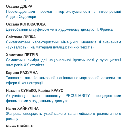
Оксана ДЗЕРА
Перекладознавчі проекції інтертекстуальності в інтерпретації
Андрія Содомори
Оксана КОНОВАЛОВА
Девербативи із суфіксом –я в художньому дискурсі І. Франка
Світлана ЛИПКА
Синтагматичні характеристики німецьких іменників зі значенням
«зухвалість» (на матеріалі публіцистичних текстів)
Христина ПЕТРІВ
Cемантичні виміри ідеї національної ідентичності у публіцистиці
90-х років ХХ століття
Карина РАЗУМНА
Типологія англійськомовної національно-маркованої лексики та
сфери її концентрації
Наталія СУНЬКО, Каріна КРАУС
Актуалізація імені концепту PECULIARITY прецедентними
феноменами у художньому дискурсі
Наіля ХАЙРУЛІНА
Жанрова своєрідсть українського та англійського реалістичного
роману
Ірина ШАЙНЕР