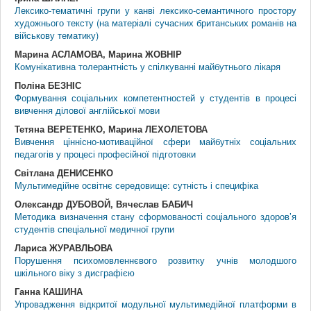
Лексико-тематичні групи у канві лексико-семантичного простору
художнього тексту (на матеріалі сучасних британських романів на
військову тематику)
Марина АСЛАМОВА, Марина ЖОВНІР
Комунікативна толерантність у спілкуванні майбутнього лікаря
Поліна БЕЗНIС
Формування соціальних компетентностей у студентів в процесі
вивчення ділової англійської мови
Тетяна ВЕРЕТЕНКО, Марина ЛЕХОЛЕТОВА
Вивчення ціннісно-мотиваційної сфери майбутніх соціальних
педагогів у процесі професійної підготовки
Світлана ДЕНИСЕНКО
Мультимедійне освітнє середовище: сутність і специфіка
Олександр ДУБОВОЙ, Вячеслав БАБИЧ
Методика визначення стану сформованості соціального здоров’я
студентів спеціальної медичної групи
Лариса ЖУРАВЛЬОВА
Порушення психомовленнєвого розвитку учнів молодшого
шкільного віку з дисграфією
Ганна КАШИНА
Упровадження відкритої модульної мультимедійної платформи в