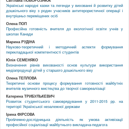
Світлана ПОВОРОЗНЮК
Українські народні казки та легенди у вихованні й розвитку дітей
дошкільного віку з родин учасників антитерористичної операції і
внутрішньо переміщених осіб
Олена ПОП
Професійна готовність вчителя до екологічної освіти учнів у
школах Канади
Марина РУДІНА
Науково-теоретичний і методичний аспекти формування
перекладацької компетентності студентів
Юлія СЕМЕНЯКО
Визначення рівнів вихованості основ культури використання
медіапродукції дітей у старшого дошкільного віку
Олена ТЕПЛОВА
Теоретичні основи процесу формування готовності майбутніх
вчителів музичного мистецтва до творчої самореалізації
Катерина ТРИБУЛЬКЕВИЧ
Розвиток студентського самоврядування у 2011-2015 рр. на
території Української незалежної держави
Ірина ФІРСОВА
Проблемно-дослідницька діяльність як умова активізації
професійної соціалізації майбутнього викладача-педагога