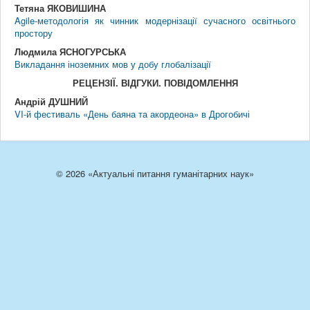
Тетяна ЯКОВИШИНА
Agile-методологія як чинник модернізації сучасного освітнього
простору
Людмила ЯСНОГУРСЬКА
Викладання іноземних мов у добу глобалізації
РЕЦЕНЗIЇ. ВIДГУКИ. ПОВIДОМЛЕННЯ
Андрій ДУШНИЙ
VI-й фестиваль «День баяна та акордеона» в Дрогобичі
© 2026 «Актуальні питання гуманітарних наук»