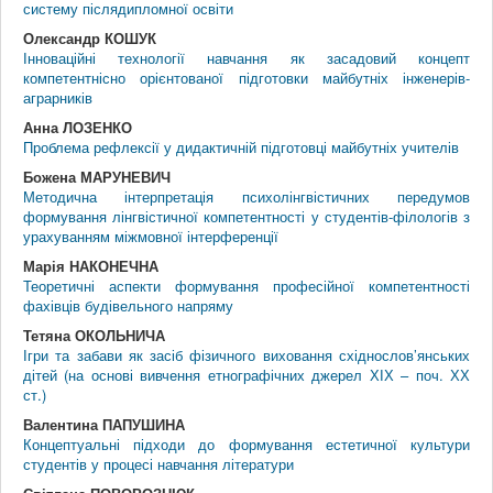
систему післядипломної освіти
Олександр КОШУК
Інноваційні технології навчання як засадовий концепт
компетентнісно орієнтованої підготовки майбутніх інженерів-
аграрників
Анна ЛОЗЕНКО
Проблема рефлексії у дидактичній підготовці майбутніх учителів
Божена МАРУНЕВИЧ
Методична інтерпретація психолінгвістичних передумов
формування лінгвістичної компетентності у студентів-філологів з
урахуванням міжмовної інтерференції
Марія НАКОНЕЧНА
Теоретичні аспекти формування професійної компетентності
фахівців будівельного напряму
Тетяна ОКОЛЬНИЧА
Ігри та забави як засіб фізичного виховання східнослов’янських
дітей (на основі вивчення етнографічних джерел ХІХ – поч. ХХ
ст.)
Валентина ПАПУШИНА
Концептуальні підходи до формування естетичної культури
студентів у процесі навчання літератури