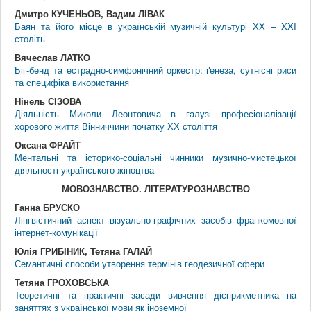
Дмитро КУЧЕНЬОВ, Вадим ЛІВАК
Баян та його місце в українській музичній культурі XX – XXI
століть
Вячеслав ЛАТКО
Біг-бенд та естрадно-симфонічний оркестр: ґенеза, сутнісні риси
та специфіка використання
Нінель СІЗОВА
Діяльність Миколи Леонтовича в галузі професіоналізації
хорового життя Вінниччини початку ХХ століття
Оксана ФРАЙТ
Ментальні та історико-соціальні чинники музично-мистецької
діяльності українського жіноцтва
МОВОЗНАВСТВО. ЛIТЕРАТУРОЗНАВСТВО
Ганна БРУСКО
Лінгвістичний аспект візуально-графічних засобів франкомовної
інтернет-комунікації
Юлія ГРИБІНИК, Тетяна ГАЛАЙ
Семантичні способи утворення термінів геодезичної сфери
Тетяна ГРОХОВСЬКА
Теоретичні та практичні засади вивчення дієприкметника на
заняттях з української мови як іноземної