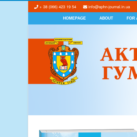
+ 38 (066) 423 19 54
info@aphn-journal.in.ua
HOMEPAGE
ABOUT
FOR