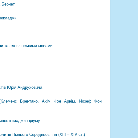
Г.Бернет
ерекладу»
ми та слов’янськими мовами
кстів Юрія Андруховича
а (Клеменс Брентано, Ахім Фон Арнім, Йозеф Фон
ливості імаджинаріуму
итів Пізнього Середньовіччя (ХІІІ – ХIV ст.)