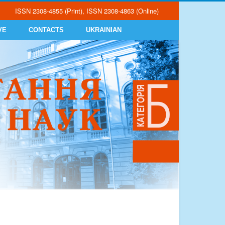
ISSN 2308-4855 (Print), ISSN 2308-4863 (Online)
VE
CONTACTS
UKRAINIAN