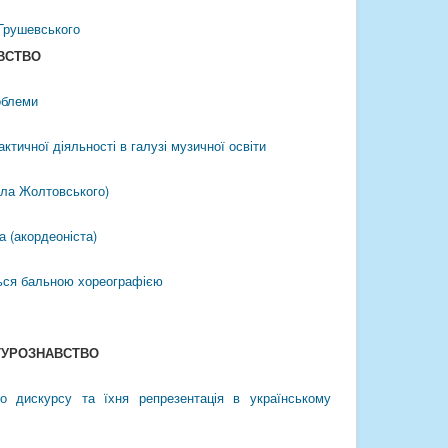
 Грушевського
ВСТВО
облеми
ктичної діяльності в галузі музичної освіти
авла Жолтовського)
а (акордеоніста)
ться бальною хореографією
ТУРОЗНАВСТВО
ого дискурсу та їхня репрезентація в українському