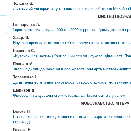
Тельвак В.
Львівський університет у становленні історичної школи Михайла
МИСТЕЦТВОЗНА
Гончаренко А.
Українська скульптура 1990-х – 2000-х рр: стан дослідженості пр
Заєць В.
Науково-практична школа як об’єкт кореляції системи знань та пра
Іваненко С.
«Куточок біля науки» (Харківський період наукової діяльності П
Паньків М.
Творчі підходи до реалізації особистості концертмейстера-баяніст
Терешенко Н.
До питання естетичної вихованості старшокласників, які займаю
Шариков Д.
Філософія танцювального мистецтва за Платоном та Лукіаном
МОВОЗНАВСТВО. ЛІТЕРА
Білоус Н.
Базові концепти німецькомовних текстів теоретико-теологічн
перекладі
Глущак Н.