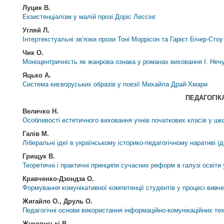
Луцик В.
Екзистенціалізм у малій прозі Доріс Лессінг
Угляй Л.
Інтертекстуальні зв’язки прози Тоні Моррісон та Гарієт Бічер-Стоу
Чик О.
Моноцентричність як жанрова ознака у романах виховання І. Нечу
Яцько А.
Система києворуських образів у поезії Михайла Драй-Хмари
ПЕДАГОГІК
Величко Н.
Особливості естетичного виховання учнів початкових класів у шк
Галів М.
Ліберальні ідеї в українському історико-педагогічному наративі (
Грищук В.
Теоретичні і практичні принципи сучасних реформ в галузі освіти
Кравченко-Дзондза О.
Формування комунікативної компетенції студентів у процесі вивч
Жигайло О., Друль О.
Педагогічні основи використання інформаційно-комунікаційних тех
Жуковуські В.