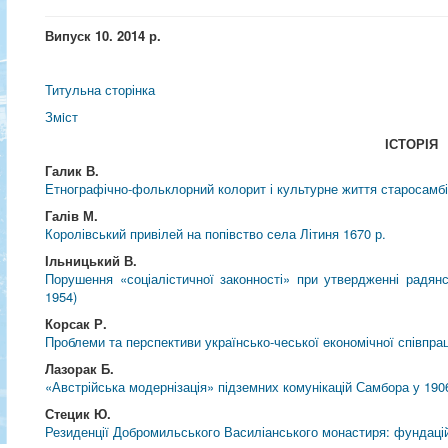
Випуск 10. 2014 р.
Титульна сторінка
Змiст
ІСТОРІЯ
Галик В.
Етнографічно-фольклорний колорит і культурне життя старосамб
Галів М.
Королівський привілей на попівство села Літиня 1670 р.
Ільницький В.
Порушення «соціалістичної законності» при утвердженні радянс
1954)
Корсак Р.
Проблеми та перспективи українсько-чеської економічної співпраці
Лазорак Б.
«Австрійська модернізація» підземних комунікацій Самбора у 1906
Стецик Ю.
Резиденції Добромильського Василіанського монастиря: фундаційно