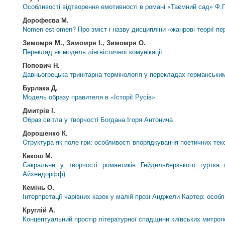
Особливості відтворення емотивності в романі «Таємний сад» Ф.
Дорофеєва М.
Nomen est omen? Про зміст і назву дисципліни «жанрові теорії п
Зимомря М., Зимомря І., Зимомря О.
Переклад як модель лінгвістичної комунікації
Попович Н.
Давньогрецька тринітарна термінологія у перекладах германськи
Бурлака Д.
Модель образу правителя в «Історії Русів»
Дмитрів І.
Образ світла у творчості Богдана Ігоря Антонича
Дорошенко К.
Cтруктура як поле гри: особливості впорядкування поетичних те
Кекош М.
Сакральне у творчості романтиків Гейдельберзького гуртк
Айхендорфф)
Кемінь О.
Інтерпретації чарівних казок у малій прозі Анджели Картер: особ
Круглій А.
Концептуальний простір літературної спадщини київських митропол