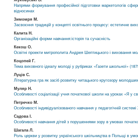
Напрями формування професійної підготовки маркетологів сфери 
відносинах
Зимомря М.
Засвоєння традицій у концепті освітнього процесу: естетичне вих
Калита Н.
Організаційні форми навчання:історія та сучасність
Кекош О.
Освітні проекти митрополита Андрея Шептицького і виховання мо
Коцопей Г.
Тема виховного ідеалу молоді у рубриках «Газети школьної» (1875
Луців С.
Літературна гра як засіб розвитку читацького кругозору молодши
Муляр Н.
Особливості соціалізації учня початкової школи на уроках «Я у св
Петречко М.
Особливості індивідуалізованого навчання у педагогічній систем
Садова І.
Особливості навчання дітей з порушеннями зору в умовах початк
Шагала Л.
Роль церкви у розвитку українського шкільництва в Польщі в ум