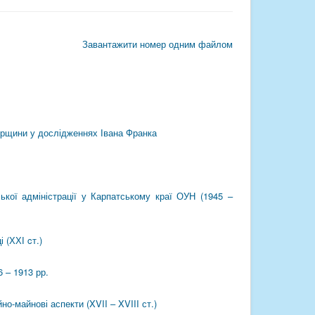
Завантажити номер одним файлом
ірщини у дослідженнях Івана Франка
ької адміністрації у Карпатському краї ОУН (1945 –
 (ХХІ cт.)
 – 1913 рр.
-майнові аспекти (XVII – XVIII ст.)