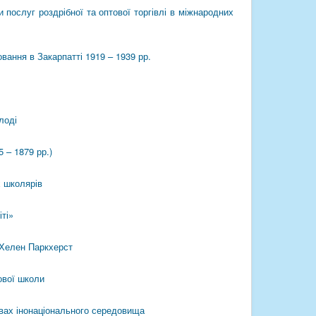
послуг роздрібної та оптової торгівлі в міжнародних
овання в Закарпатті 1919 – 1939 рр.
лоді
 – 1879 рр.)
х школярів
іті»
і Хелен Паркхерст
ової школи
овах інонаціонального середовища