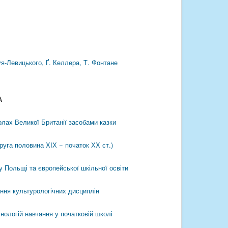
я-Левицького, Ґ. Келлера, Т. Фонтане
А
олах Великої Британії засобами казки
друга половина ХІХ − початок ХХ ст.)
 у Польщі та європейської шкільної освіти
ення культурологічних дисциплін
нологій навчання у початковій школі