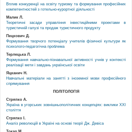
Вплив конкуренції на освіту туризму та формування професійних
компетентностей з готельно-курортної діяльності
Малик Л.
Теоретичні засади управління інвестиційними проектами в
туристичній галузі та продаж туристичного продукту
Пецкович Д.
Формування творчого потенціалу учителів фізичної культури як
психолого-педагогічна проблема
Терлецька Л.
Формування навчально-пізнавальної активності учнів у контексті
реалізації мети і завдань української освіти
Яцканич Н.
Навчальні матеріали на занятті з іноземної мови професійного
спрямування
ПОЛІТОЛОГІЯ
Стряпко А.
Україна в угорських зовнішньополітичних концепціях: виклики ХХІ
століття
Стряпко І.
Аналіз революцій в Україні на основі теорії Дж. Девіса
Токар М.