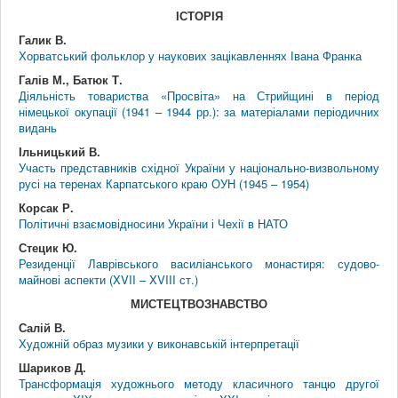
ІСТОРІЯ
Галик В.
Хорватський фольклор у наукових зацікавленнях Івана Франка
Галів М., Батюк Т.
Діяльність товариства «Просвіта» на Стрийщині в період
німецької окупації (1941 – 1944 рр.): за матеріалами періодичних
видань
Ільницький В.
Участь представників східної України у національно-визвольному
русі на теренах Карпатського краю ОУН (1945 – 1954)
Корсак Р.
Політичні взаємовідносини України і Чехії в НАТО
Стецик Ю.
Резиденції Лаврівського василіанського монастиря: судово-
майнові аспекти (XVII – XVIII ст.)
МИСТЕЦТВОЗНАВСТВО
Салій В.
Художній образ музики у виконавській інтерпретації
Шариков Д.
Трансформація художнього методу класичного танцю другої