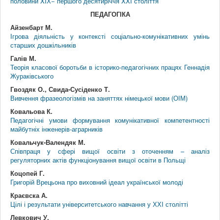
половини XIХ− першого десятиріччя XXI століття
ПЕДАГОГІКА
Айзенбарт М.
Ігрова діяльність у контексті соціально-комунікативних умінь
старших дошкільників
Галів М.
Теорія класової боротьби в історико-педагогічних працях Геннадія
Жураківського
Гвоздяк О., Свида-Сусіденко Т.
Вивчення фразеологізмів на заняттях німецької мови (ОІМ)
Ковальова К.
Педагогічні умови формування комунікативної компетентності
майбутніх інженерів-аграрників
Ковальчук-Валендяк М.
Співпраця у сфері вищої освіти з оточенням – аналіз
регуляторних актів функціонування вищої освіти в Польщі
Коцопей Г.
Григорій Врецьона про виховний ідеал української молоді
Краєвска А.
Цілі і результати університетського навчання у ХХI столітті
Левкович У.