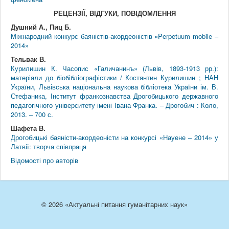
РЕЦЕНЗІЇ, ВІДГУКИ, ПОВІДОМЛЕННЯ
Душний А., Пиц Б.
Міжнародний конкурс баяністів-акордеоністів «Perpetuum mobile –
2014»
Тельвак В.
Курилишин К. Часопис «Галичанинъ» (Львів, 1893-1913 рр.):
матеріали до біобібліографістики / Костянтин Курилишин ; НАН
України, Львівська національна наукова бібліотека України ім. В.
Стефаника, Інститут франкознавства Дрогобицького державного
педагогічного університету імені Івана Франка. – Дрогобич : Коло,
2013. – 700 с.
Шафета В.
Дрогобицькі баяністи-акордеоністи на конкурсі «Науене – 2014» у
Латвії: творча співпраця
Відомості про авторів
© 2026 «Актуальні питання гуманітарних наук»