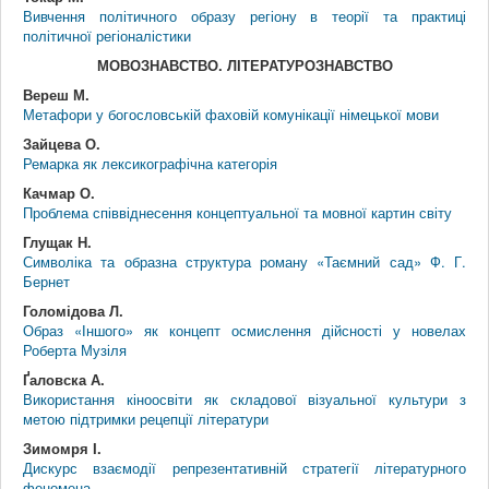
Вивчення політичного образу регіону в теорії та практиці
політичної регіоналістики
МОВОЗНАВСТВО. ЛІТЕРАТУРОЗНАВСТВО
Вереш М.
Метафори у богословській фаховій комунікації німецької мови
Зайцева О.
Ремарка як лексикографічна категорія
Качмар О.
Проблема співвіднесення концептуальної та мовної картин світу
Глущак Н.
Символіка та образна структура роману «Таємний сад» Ф. Г.
Бернет
Голомідова Л.
Образ «Іншого» як концепт осмислення дійсності у новелах
Роберта Музіля
Ґаловска А.
Використання кіноосвіти як складової візуальної культури з
метою підтримки рецепції літератури
Зимомря І.
Дискурс взаємодії репрезентативній стратегії літературного
феномена