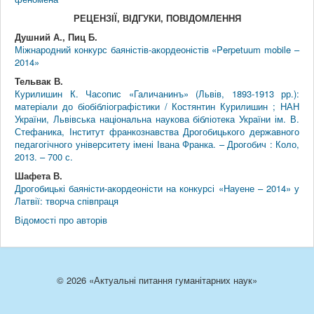
РЕЦЕНЗІЇ, ВІДГУКИ, ПОВІДОМЛЕННЯ
Душний А., Пиц Б.
Міжнародний конкурс баяністів-акордеоністів «Perpetuum mobile –
2014»
Тельвак В.
Курилишин К. Часопис «Галичанинъ» (Львів, 1893-1913 рр.):
матеріали до біобібліографістики / Костянтин Курилишин ; НАН
України, Львівська національна наукова бібліотека України ім. В.
Стефаника, Інститут франкознавства Дрогобицького державного
педагогічного університету імені Івана Франка. – Дрогобич : Коло,
2013. – 700 с.
Шафета В.
Дрогобицькі баяністи-акордеоністи на конкурсі «Науене – 2014» у
Латвії: творча співпраця
Відомості про авторів
© 2026 «Актуальні питання гуманітарних наук»