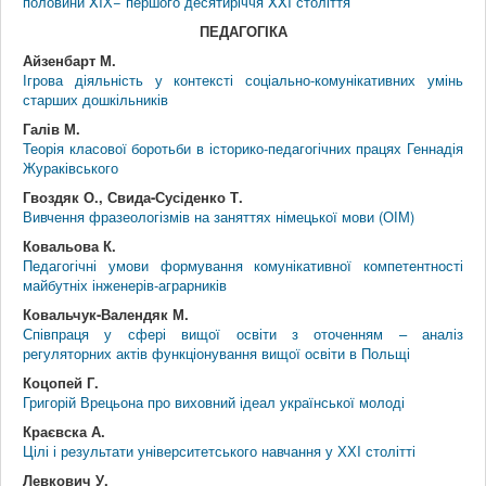
половини XIХ− першого десятиріччя XXI століття
ПЕДАГОГІКА
Айзенбарт М.
Ігрова діяльність у контексті соціально-комунікативних умінь
старших дошкільників
Галів М.
Теорія класової боротьби в історико-педагогічних працях Геннадія
Жураківського
Гвоздяк О., Свида-Сусіденко Т.
Вивчення фразеологізмів на заняттях німецької мови (ОІМ)
Ковальова К.
Педагогічні умови формування комунікативної компетентності
майбутніх інженерів-аграрників
Ковальчук-Валендяк М.
Співпраця у сфері вищої освіти з оточенням – аналіз
регуляторних актів функціонування вищої освіти в Польщі
Коцопей Г.
Григорій Врецьона про виховний ідеал української молоді
Краєвска А.
Цілі і результати університетського навчання у ХХI столітті
Левкович У.