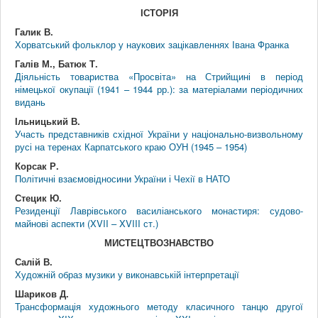
ІСТОРІЯ
Галик В.
Хорватський фольклор у наукових зацікавленнях Івана Франка
Галів М., Батюк Т.
Діяльність товариства «Просвіта» на Стрийщині в період
німецької окупації (1941 – 1944 рр.): за матеріалами періодичних
видань
Ільницький В.
Участь представників східної України у національно-визвольному
русі на теренах Карпатського краю ОУН (1945 – 1954)
Корсак Р.
Політичні взаємовідносини України і Чехії в НАТО
Стецик Ю.
Резиденції Лаврівського василіанського монастиря: судово-
майнові аспекти (XVII – XVIII ст.)
МИСТЕЦТВОЗНАВСТВО
Салій В.
Художній образ музики у виконавській інтерпретації
Шариков Д.
Трансформація художнього методу класичного танцю другої