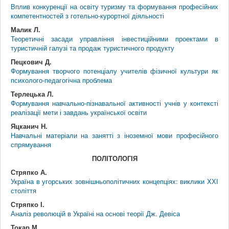
Вплив конкуренції на освіту туризму та формування професійних
компетентностей з готельно-курортної діяльності
Малик Л.
Теоретичні засади управління інвестиційними проектами в
туристичній галузі та продаж туристичного продукту
Пецкович Д.
Формування творчого потенціалу учителів фізичної культури як
психолого-педагогічна проблема
Терлецька Л.
Формування навчально-пізнавальної активності учнів у контексті
реалізації мети і завдань української освіти
Яцканич Н.
Навчальні матеріали на занятті з іноземної мови професійного
спрямування
ПОЛІТОЛОГІЯ
Стряпко А.
Україна в угорських зовнішньополітичних концепціях: виклики ХХІ
століття
Стряпко І.
Аналіз революцій в Україні на основі теорії Дж. Девіса
Токар М.