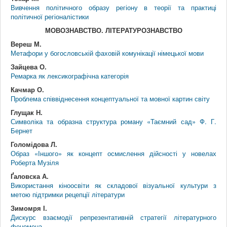
Вивчення політичного образу регіону в теорії та практиці
політичної регіоналістики
МОВОЗНАВСТВО. ЛІТЕРАТУРОЗНАВСТВО
Вереш М.
Метафори у богословській фаховій комунікації німецької мови
Зайцева О.
Ремарка як лексикографічна категорія
Качмар О.
Проблема співвіднесення концептуальної та мовної картин світу
Глущак Н.
Символіка та образна структура роману «Таємний сад» Ф. Г.
Бернет
Голомідова Л.
Образ «Іншого» як концепт осмислення дійсності у новелах
Роберта Музіля
Ґаловска А.
Використання кіноосвіти як складової візуальної культури з
метою підтримки рецепції літератури
Зимомря І.
Дискурс взаємодії репрезентативній стратегії літературного
феномена